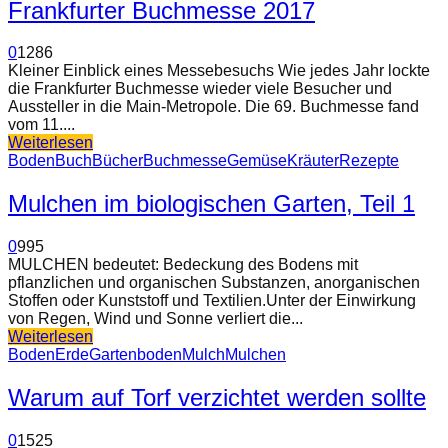
Frankfurter Buchmesse 2017
0
1286
Kleiner Einblick eines Messebesuchs Wie jedes Jahr lockte
die Frankfurter Buchmesse wieder viele Besucher und
Aussteller in die Main-Metropole. Die 69. Buchmesse fand
vom 11....
Weiterlesen
Boden
Buch
Bücher
Buchmesse
Gemüse
Kräuter
Rezepte
Mulchen im biologischen Garten, Teil 1
0
995
MULCHEN bedeutet: Bedeckung des Bodens mit
pflanzlichen und organischen Substanzen, anorganischen
Stoffen oder Kunststoff und Textilien.Unter der Einwirkung
von Regen, Wind und Sonne verliert die...
Weiterlesen
Boden
Erde
Gartenboden
Mulch
Mulchen
Warum auf Torf verzichtet werden sollte
0
1525