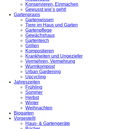
Konservieren, Einmachen
Gewusst wie’s geht!
Gartenpraxis
Gartenwissen
Tiere im Haus und Garten
Gartenpflege
Gewächshaus
Gartenteich
Grillen
Kompostieren
Krankheiten und Ungeziefer
Vermehren, Vermehrung
Wurmkompost
Urban Gardening
Upcycling
Jahreszeiten
Frühling
Sommer
Herbst
Winter
Weihnachten
Biogarten
Vorgestellt
Haus- & Gartengeräte
Bücher