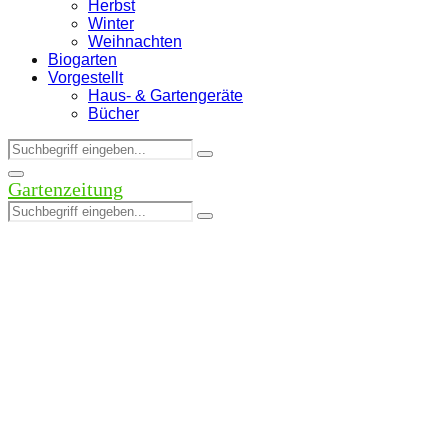
Herbst
Winter
Weihnachten
Biogarten
Vorgestellt
Haus- & Gartengeräte
Bücher
Search
Search
for:
Facebook
Twitter
Instagram
Pinterest
Youtube
Snapchat
Primary
Gartenzeitung
Menu
Search
Search
for: