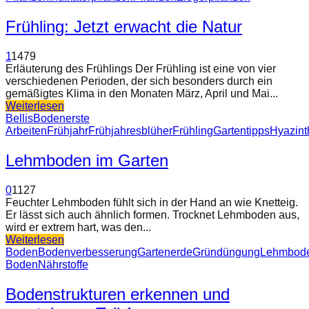
Frühling: Jetzt erwacht die Natur
1
1479
Erläuterung des Frühlings Der Frühling ist eine von vier
verschiedenen Perioden, der sich besonders durch ein
gemäßigtes Klima in den Monaten März, April und Mai...
Weiterlesen
Bellis
Boden
erste
Arbeiten
Frühjahr
Frühjahresblüher
Frühling
Gartentipps
Hyazint
Lehmboden im Garten
0
1127
Feuchter Lehmboden fühlt sich in der Hand an wie Knetteig.
Er lässt sich auch ähnlich formen. Trocknet Lehmboden aus,
wird er extrem hart, was den...
Weiterlesen
Boden
Bodenverbesserung
Gartenerde
Gründüngung
Lehmbod
Boden
Nährstoffe
Bodenstrukturen erkennen und