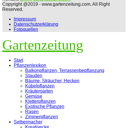
Copyright @2019 - www.gartenzeitung.com. All Right
Reserved.
Impressum
Datenschutzerklärung
Fotoquellen
Gartenzeitung
Facebook
Twitter
Instagram
Pinterest
Youtube
Snapchat
Start
Pflanzenlexikon
Balkonpflanzen, Terrassenbepflanzung
Stauden
Bäume, Sträucher, Hecken
Kübelpflanzen
Kräutergarten
Gemüse
Kletterpflanzen
Exotische Pflanzen
Rasen
Zimmerpflanzen
Selbermacher
Kreativecke