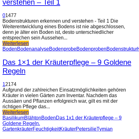
verstehen – Teil 1
0
1477
Bodenstrukturen erkennen und verstehen - Teil 1 Die
Weiterentwicklung eines Bodens ist nie abgeschlossen,
denn je älter ein Boden ist, desto unterschiedlicher
entsprechen sein Aussehen...
Weiterlesen
Boden
Bodenanalyse
Bodenprobe
Bodenproben
Bodenstruktur
Das 1×1 der Kräuterpflege – 9 Goldene
Regeln
1
2174
Aufgrund der zahlreichen Einsatzmöglichkeiten gehören
Kräuter in vielen Gärten zum Inventar. Nachdem das
Aussäen und Pflanzen erfolgreich war, gilt es mit der
richtigen Pflege das...
Weiterlesen
Basilikum
Blähton
Boden
Das 1x1 der Kräuterpflege – 9
Goldene Regeln.
Gartenkräuter
Feuchtigkeit
Kräuter
Petersilie
Tymian