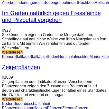
Alter
behindertengerecht
Boden
gehbehindert
Hochbeet
Rollstuh
Im Garten natürlich gegen Fressfeinde
und Pilzbefall vorgehen
0
928
Sie können im eigenen Garten eine Menge dafür tun,
Schädlinge auf natürliche Weise von Ihren Nutzpflanzen fern
zu halten. Mit bunten Wiesenblumen und duftenden
Wiesenkräutern...
Weiterlesen
Bienen
Blattlaus
Blattläuse
Boden
Hummeln
Insekten
Marienkäfe
Zeigerpflanzen
0
1089
Zeigerpflanzen oder Indikatorpflanzen Verschiedene
Pflanzenarten zeigen den Zustand des Bodens auf und
deuten auf charakteristische Eigenschaften eines Standortes
hin. Da sie dort vermehrt oder sogar...
Weiterlesen
Boden
Bodenbeschaffenheit
Pflanzen
Indikatorpflanzen
Pflanzen
Ziegerpflanzen