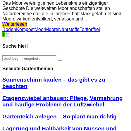
Das Moor vereinigt einen Lebenskreis einzigartiger
Geschöpfe Die weltweiten Moorlandschaften stellen
Naturbereiche dar, die in Ihrem Erhalt stark gefährdet sind.
Moore wirken entvölkert, verlassen und...
Weiterlesen
Boden
Kompost
Moor
Moore
Nährstoffe
Torf
torffrei
Seitennummerierung
1
2
der
Suche hier!
Beiträge
Search
Search
for:
Beliebte Gartenthemen
Sonnenschirm kaufen – das gibt es zu
beachten
Etagenzwiebel anbauen: Pflege, Vermehrung
und häufige Probleme der Luftzwiebel
Gartenteich anlegen – So plant man richtig
Lagerung und Haltbarkeit von Nüssen und