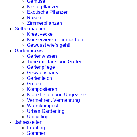
Gemüse
Kletterpflanzen
Exotische Pflanzen
Rasen
Zimmerpflanzen
Selbermacher
Kreativecke
Konservieren, Einmachen
Gewusst wie’s geht!
Gartenpraxis
Gartenwissen
Tiere im Haus und Garten
Gartenpflege
Gewächshaus
Gartenteich
Grillen
Kompostieren
Krankheiten und Ungeziefer
Vermehren, Vermehrung
Wurmkompost
Urban Gardening
Upcycling
Jahreszeiten
Frühling
Sommer