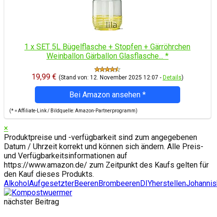
1 x SET 5L Bügelflasche + Stopfen + Gärröhrchen
Weinballon Gärballon Glasflasche...
*
19,99 €
(Stand von: 12. November 2025 12:07 -
Details
)
Bei Amazon ansehen
*
(* = Affiliate-Link / Bildquelle: Amazon-Partnerprogramm)
×
Produktpreise und -verfügbarkeit sind zum angegebenen
Datum / Uhrzeit korrekt und können sich ändern. Alle Preis-
und Verfügbarkeitsinformationen auf
https://www.amazon.de/ zum Zeitpunkt des Kaufs gelten für
den Kauf dieses Produkts.
Alkohol
Aufgesetzter
Beeren
Brombeeren
DIY
herstellen
Johannis
nächster Beitrag