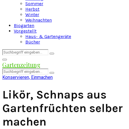
Sommer
Herbst
Winter
Weihnachten
Biogarten
Vorgestellt
Haus- & Gartengeräte
Bücher
Search
Search
for:
Facebook
Twitter
Instagram
Pinterest
Youtube
Snapchat
Primary
Gartenzeitung
Menu
Search
Search
for:
Konservieren, Einmachen
Likör, Schnaps aus
Gartenfrüchten selber
machen