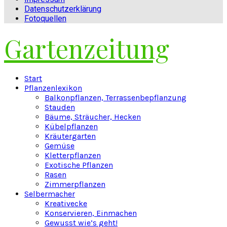
Datenschutzerklärung
Fotoquellen
Gartenzeitung
Facebook
Twitter
Instagram
Pinterest
Youtube
Snapchat
Start
Pflanzenlexikon
Balkonpflanzen, Terrassenbepflanzung
Stauden
Bäume, Sträucher, Hecken
Kübelpflanzen
Kräutergarten
Gemüse
Kletterpflanzen
Exotische Pflanzen
Rasen
Zimmerpflanzen
Selbermacher
Kreativecke
Konservieren, Einmachen
Gewusst wie’s geht!