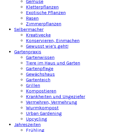
Gemüse
Kletterpflanzen
Exotische Pflanzen
Rasen
Zimmerpflanzen
Selbermacher
Kreativecke
Konservieren, Einmachen
Gewusst wie’s geht!
Gartenpraxis
Gartenwissen
Tiere im Haus und Garten
Gartenpflege
Gewächshaus
Gartenteich
Grillen
Kompostieren
Krankheiten und Ungeziefer
Vermehren, Vermehrung
Wurmkompost
Urban Gardening
Upcycling
Jahreszeiten
Frühling