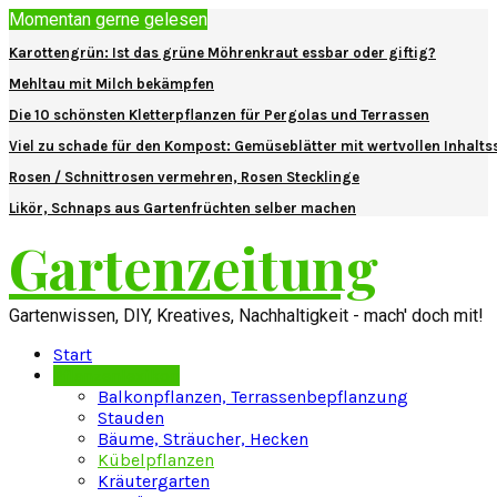
Momentan gerne gelesen
Karottengrün: Ist das grüne Möhrenkraut essbar oder giftig?
Mehltau mit Milch bekämpfen
Die 10 schönsten Kletterpflanzen für Pergolas und Terrassen
Viel zu schade für den Kompost: Gemüseblätter mit wertvollen Inhalts
Rosen / Schnittrosen vermehren, Rosen Stecklinge
Likör, Schnaps aus Gartenfrüchten selber machen
Gartenzeitung
Gartenwissen, DIY, Kreatives, Nachhaltigkeit - mach' doch mit!
Start
Pflanzenlexikon
Balkonpflanzen, Terrassenbepflanzung
Stauden
Bäume, Sträucher, Hecken
Kübelpflanzen
Kräutergarten