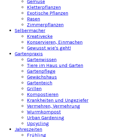
Gemüse
Kletterpflanzen
Exotische Pflanzen
Rasen
Zimmerpflanzen
Selbermacher
Kreativecke
Konservieren, Einmachen
Gewusst wie’s geht!
Gartenpraxis
Gartenwissen
Tiere im Haus und Garten
Gartenpflege
Gewächshaus
Gartenteich
Grillen
Kompostieren
Krankheiten und Ungeziefer
Vermehren, Vermehrung
Wurmkompost
Urban Gardening
Upcycling
Jahreszeiten
Frühling