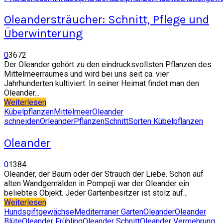
Oleandersträucher: Schnitt, Pflege und
Überwinterung
0
3672
Der Oleander gehört zu den eindrucksvollsten Pflanzen des
Mittelmeerraumes und wird bei uns seit ca. vier
Jahrhunderten kultiviert. In seiner Heimat findet man den
Oleander...
Weiterlesen
Kübelpflanzen
Mittelmeer
Oleander
schneiden
Orleander
Pflanzen
Schnitt
Sorten Kübelpflanzen
Oleander
0
1384
Oleander, der Baum oder der Strauch der Liebe. Schon auf
alten Wandgemälden in Pompeji war der Oleander ein
beliebtes Objekt. Jeder Gartenbesitzer ist stolz auf...
Weiterlesen
Hundsgiftgewächse
Mediterraner Garten
Oleander
Oleander
Blüte
Oleander Frühling
Oleander Schnitt
Oleander Vermehrung