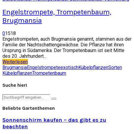
Engelstrompete, Trompetenbaum,
Brugmansia
0
1518
Engelstrompeten, auch Brugmansia genannt, stammen aus der
Familie der Nachtschattengewächse. Die Pflanze hat ihren
Ursprung in Südamerika. Der Trompetenbaum ist seit Mitte
des 20. Jahrhundert...
Weiterlesen
Brugmansia
Engelstrompete
exotisch
Kübelpflanzen
Sorten
Kübelpflanzen
Trompetenbaum
Suche hier!
Search
Search
for:
Beliebte Gartenthemen
Sonnenschirm kaufen – das gibt es zu
beachten