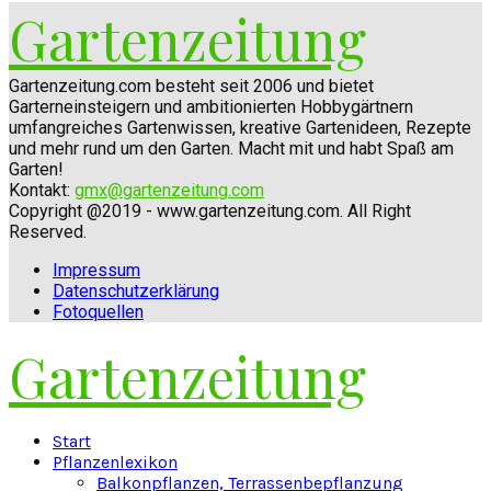
Gartenzeitung
Gartenzeitung.com besteht seit 2006 und bietet
Garterneinsteigern und ambitionierten Hobbygärtnern
umfangreiches Gartenwissen, kreative Gartenideen, Rezepte
und mehr rund um den Garten. Macht mit und habt Spaß am
Garten!
Kontakt:
gmx@gartenzeitung.com
Copyright @2019 - www.gartenzeitung.com. All Right
Reserved.
Impressum
Datenschutzerklärung
Fotoquellen
Gartenzeitung
Facebook
Twitter
Instagram
Pinterest
Youtube
Snapchat
Start
Pflanzenlexikon
Balkonpflanzen, Terrassenbepflanzung