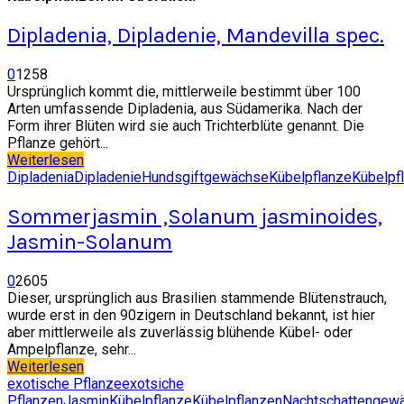
Dipladenia, Dipladenie, Mandevilla spec.
0
1258
Ursprünglich kommt die, mittlerweile bestimmt über 100
Arten umfassende Dipladenia, aus Südamerika. Nach der
Form ihrer Blüten wird sie auch Trichterblüte genannt. Die
Pflanze gehört...
Weiterlesen
Dipladenia
Dipladenie
Hundsgiftgewächse
Kübelpflanze
Kübelpf
Sommerjasmin ,Solanum jasminoides,
Jasmin-Solanum
0
2605
Dieser, ursprünglich aus Brasilien stammende Blütenstrauch,
wurde erst in den 90zigern in Deutschland bekannt, ist hier
aber mittlerweile als zuverlässig blühende Kübel- oder
Ampelpflanze, sehr...
Weiterlesen
exotische Pflanze
exotsiche
Pflanzen
Jasmin
Kübelpflanze
Kübelpflanzen
Nachtschattengew