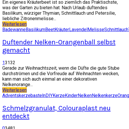
Ein eigenes Kräuterbeet ist so ziemlich das Praktischste,
was der Garten zu bieten hat. Nach Urlaub duftendes
Basilikum, würziger Thymian, Schnittlauch und Petersilie,
liebliche Zitronenmelisse...
Weiterlesen
Badewanne
Basilikum
Beet
Kräuter
Lavendel
Melisse
Schnittlauch
Duftender Nelken-Orangenball selbst
gemacht
1
3132
Gerade zur Weihnachtszeit, wenn die Düfte die gute Stube
durchströmen und die Vorfreude auf Weihnachten wecken,
kann man sich auch einmal an einer dekorativen
Nelkenorange...
Weiterlesen
Adventskerze
basteln
DIY
Kerze
Kinder
Nelken
Nelkenkerze
Oran
Schmelzgranulat, Colouraplast neu
entdeckt
0
3481