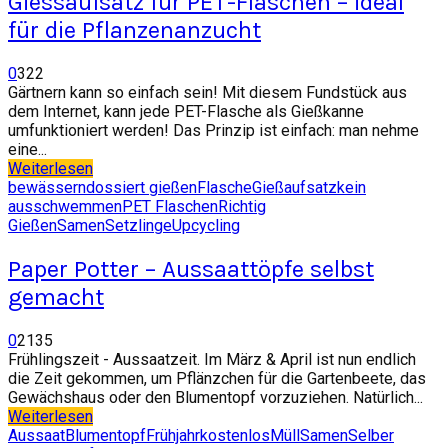
Giessaufsatz für PET-Flaschen – ideal
für die Pflanzenanzucht
0
322
Gärtnern kann so einfach sein! Mit diesem Fundstück aus
dem Internet, kann jede PET-Flasche als Gießkanne
umfunktioniert werden! Das Prinzip ist einfach: man nehme
eine...
Weiterlesen
bewässern
dossiert gießen
Flasche
Gießaufsatz
kein
ausschwemmen
PET Flaschen
Richtig
Gießen
Samen
Setzlinge
Upcycling
Paper Potter – Aussaattöpfe selbst
gemacht
0
2135
Frühlingszeit - Aussaatzeit. Im März & April ist nun endlich
die Zeit gekommen, um Pflänzchen für die Gartenbeete, das
Gewächshaus oder den Blumentopf vorzuziehen. Natürlich...
Weiterlesen
Aussaat
Blumentopf
Frühjahr
kostenlos
Müll
Samen
Selber