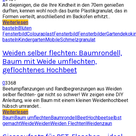
All diejenigen, die die Ihre Kindheit in den 70ern genießen
durften, kennen wohl noch das bunte Plastikgranulat, das in
Formen verteilt, anschließend im Backofen erhitzt...
Weiterlesen
basteln
Blüten
Fensterbild
Colouraplast
Fensterbild
Fensterbilder
Gartendeko
ki
basteln
Kindergarten
Mobile
Schmelzgranulat
Weiden selber flechten: Baumrondell,
Baum mit Weide umflechten,
geflochtenes Hochbeet
0
3368
Beetumpflanzungen und Randbegrenzungen aus Weiden
selber flechten- gar nicht so schwer! Wir zeigen eine DIY
Anleitung, wie ein Baum mit einem kleinen Weidenhochbeet
hübsch umrandet...
Weiterlesen
Baum
Baum umflechten
Baumrondell
Beet
Hochbeet
selbst
gemacht
Weide
Weiden
Weiden Flechten
Weidenzaun