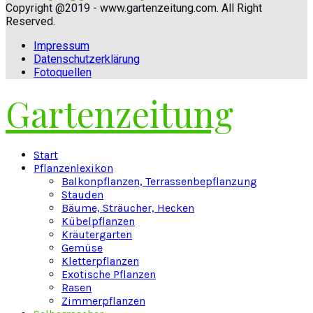
Copyright @2019 - www.gartenzeitung.com. All Right
Reserved.
Impressum
Datenschutzerklärung
Fotoquellen
Gartenzeitung
Facebook
Twitter
Instagram
Pinterest
Youtube
Snapchat
Start
Pflanzenlexikon
Balkonpflanzen, Terrassenbepflanzung
Stauden
Bäume, Sträucher, Hecken
Kübelpflanzen
Kräutergarten
Gemüse
Kletterpflanzen
Exotische Pflanzen
Rasen
Zimmerpflanzen