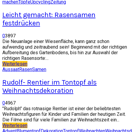
machen
Töpfe
Upcycling
Zeitung
Leicht gemacht: Rasensamen
festdrücken
0
3897
Die Neuanlage einer Wiesenfläche, kann ganz schon
aufwendig und zeitraubend sein! Beginnend mit der richtigen
Aufbereitung des Gartenbodens, bis hin zur Auswahl der
richtigen Rasensorte:...
Weiterlesen
Aussaat
Rasen
Samen
Rudolf- Rentier im Tontopf als
Weihnachtsdekoration
0
4967
"Rudolph" das rotnasige Rentier ist einer der beliebtesten
Weihnachtsfiguren für Kinder und Familien der heutigen Zeit.
Die Filme sind für viele Familien zur Weihnachtszeit ein...
Weiterlesen
Advent
Blumentopf
Dekoration
Tontopf
Weihnachten
Weihnachts