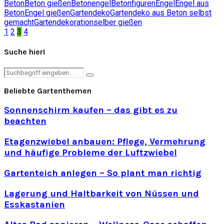
Beton
Beton gießen
Betonengel
Betonfiguren
Engel
Engel aus
Beton
Engel gießen
Gartendeko
Gartendeko aus Beton selbst
gemacht
Gartendekoration
selber gießen
Seitennummerierung
1
2
3
4
der
Suche hier!
Beiträge
Search
Search
for:
Beliebte Gartenthemen
Sonnenschirm kaufen – das gibt es zu
beachten
Etagenzwiebel anbauen: Pflege, Vermehrung
und häufige Probleme der Luftzwiebel
Gartenteich anlegen – So plant man richtig
Lagerung und Haltbarkeit von Nüssen und
Esskastanien