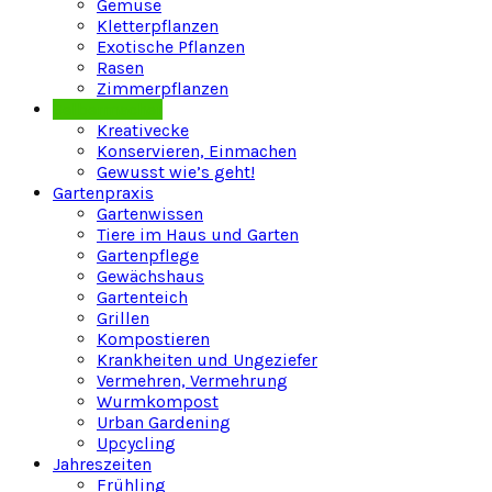
Gemüse
Kletterpflanzen
Exotische Pflanzen
Rasen
Zimmerpflanzen
Selbermacher
Kreativecke
Konservieren, Einmachen
Gewusst wie’s geht!
Gartenpraxis
Gartenwissen
Tiere im Haus und Garten
Gartenpflege
Gewächshaus
Gartenteich
Grillen
Kompostieren
Krankheiten und Ungeziefer
Vermehren, Vermehrung
Wurmkompost
Urban Gardening
Upcycling
Jahreszeiten
Frühling