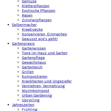
Gemüse
Kletterpflanzen
Exotische Pflanzen
Rasen
Zimmerpflanzen
Selbermacher
Kreativecke
Konservieren, Einmachen
Gewusst wie’s geht!
Gartenpraxis
Gartenwissen
Tiere im Haus und Garten
Gartenpflege
Gewächshaus
Gartenteich
Grillen
Kompostieren
Krankheiten und Ungeziefer
Vermehren, Vermehrung
Wurmkompost
Urban Gardening
Upcycling
Jahreszeiten
Frühling