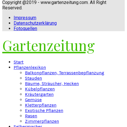
Copyright @2019 - www.gartenzeitung.com. All Right
Reserved.
Impressum
Datenschutzerklärung
Fotoquellen
Gartenzeitung
Facebook
Twitter
Instagram
Pinterest
Youtube
Snapchat
Start
Pflanzenlexikon
Balkonpflanzen, Terrassenbepflanzung
Stauden
Bäume, Sträucher, Hecken
Kübelpflanzen
Kräutergarten
Gemüse
Kletterpflanzen
Exotische Pflanzen
Rasen
Zimmerpflanzen
Selbermacher