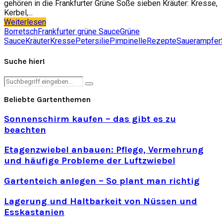
gehören in die Frankfurter Grüne Soße sieben Kräuter: Kresse,
Kerbel,...
Weiterlesen
Borretsch
Frankfurter grüne Sauce
Grüne
Sauce
Kräuter
Kresse
Petersilie
Pimpinelle
Rezepte
Sauerampfer
Suche hier!
Search
Search
for:
Beliebte Gartenthemen
Sonnenschirm kaufen – das gibt es zu
beachten
Etagenzwiebel anbauen: Pflege, Vermehrung
und häufige Probleme der Luftzwiebel
Gartenteich anlegen – So plant man richtig
Lagerung und Haltbarkeit von Nüssen und
Esskastanien