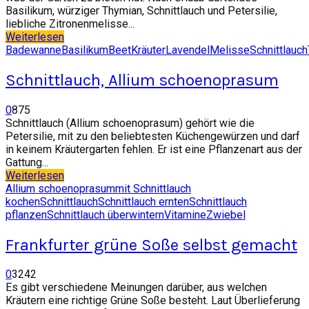
Basilikum, würziger Thymian, Schnittlauch und Petersilie,
liebliche Zitronenmelisse...
Weiterlesen
Badewanne
Basilikum
Beet
Kräuter
Lavendel
Melisse
Schnittlauch
Schnittlauch, Allium schoenoprasum
0
875
Schnittlauch (Allium schoenoprasum) gehört wie die
Petersilie, mit zu den beliebtesten Küchengewürzen und darf
in keinem Kräutergarten fehlen. Er ist eine Pflanzenart aus der
Gattung...
Weiterlesen
Allium schoenoprasum
mit Schnittlauch
kochen
Schnittlauch
Schnittlauch ernten
Schnittlauch
pflanzen
Schnittlauch überwintern
Vitamine
Zwiebel
Frankfurter grüne Soße selbst gemacht
0
3242
Es gibt verschiedene Meinungen darüber, aus welchen
Kräutern eine richtige Grüne Soße besteht. Laut Überlieferung