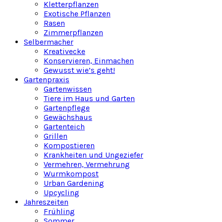
Kletterpflanzen
Exotische Pflanzen
Rasen
Zimmerpflanzen
Selbermacher
Kreativecke
Konservieren, Einmachen
Gewusst wie’s geht!
Gartenpraxis
Gartenwissen
Tiere im Haus und Garten
Gartenpflege
Gewächshaus
Gartenteich
Grillen
Kompostieren
Krankheiten und Ungeziefer
Vermehren, Vermehrung
Wurmkompost
Urban Gardening
Upcycling
Jahreszeiten
Frühling
Sommer