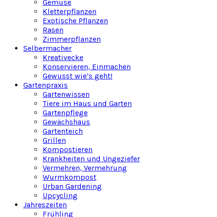
Gemüse
Kletterpflanzen
Exotische Pflanzen
Rasen
Zimmerpflanzen
Selbermacher
Kreativecke
Konservieren, Einmachen
Gewusst wie’s geht!
Gartenpraxis
Gartenwissen
Tiere im Haus und Garten
Gartenpflege
Gewächshaus
Gartenteich
Grillen
Kompostieren
Krankheiten und Ungeziefer
Vermehren, Vermehrung
Wurmkompost
Urban Gardening
Upcycling
Jahreszeiten
Frühling