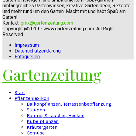
umfangreiches Gartenwissen, kreative Gartenideen, Rezepte
und mehr rund um den Garten. Macht mit und habt Spaß am
Garten!
Kontakt:
gmx@gartenzeitung.com
Copyright @2019 - www.gartenzeitung.com. All Right
Reserved.
Impressum
Datenschutzerklärung
Fotoquellen
Gartenzeitung
Facebook
Twitter
Instagram
Pinterest
Youtube
Snapchat
Start
Pflanzenlexikon
Balkonpflanzen, Terrassenbepflanzung
Stauden
Bäume, Sträucher, Hecken
Kübelpflanzen
Kräutergarten
Gemüse