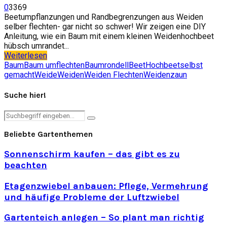
0
3369
Beetumpflanzungen und Randbegrenzungen aus Weiden
selber flechten- gar nicht so schwer! Wir zeigen eine DIY
Anleitung, wie ein Baum mit einem kleinen Weidenhochbeet
hübsch umrandet...
Weiterlesen
Baum
Baum umflechten
Baumrondell
Beet
Hochbeet
selbst
gemacht
Weide
Weiden
Weiden Flechten
Weidenzaun
Suche hier!
Search
Search
for:
Beliebte Gartenthemen
Sonnenschirm kaufen – das gibt es zu
beachten
Etagenzwiebel anbauen: Pflege, Vermehrung
und häufige Probleme der Luftzwiebel
Gartenteich anlegen – So plant man richtig