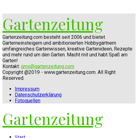
Gartenzeitung
Gartenzeitung.com besteht seit 2006 und bietet
Garterneinsteigern und ambitionierten Hobbygärtnern
umfangreiches Gartenwissen, kreative Gartenideen, Rezepte
und mehr rund um den Garten. Macht mit und habt Spaß am
Garten!
Kontakt:
gmx@gartenzeitung.com
Copyright @2019 - www.gartenzeitung.com. All Right
Reserved.
Impressum
Datenschutzerklärung
Fotoquellen
Gartenzeitung
Facebook
Twitter
Instagram
Pinterest
Youtube
Snapchat
Start