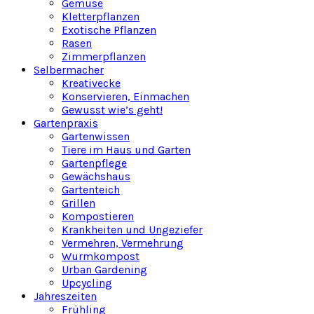
Gemüse
Kletterpflanzen
Exotische Pflanzen
Rasen
Zimmerpflanzen
Selbermacher
Kreativecke
Konservieren, Einmachen
Gewusst wie’s geht!
Gartenpraxis
Gartenwissen
Tiere im Haus und Garten
Gartenpflege
Gewächshaus
Gartenteich
Grillen
Kompostieren
Krankheiten und Ungeziefer
Vermehren, Vermehrung
Wurmkompost
Urban Gardening
Upcycling
Jahreszeiten
Frühling