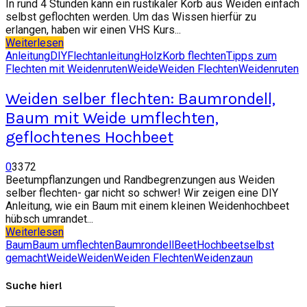
In rund 4 Stunden kann ein rustikaler Korb aus Weiden einfach
selbst geflochten werden. Um das Wissen hierfür zu
erlangen, haben wir einen VHS Kurs...
Weiterlesen
Anleitung
DIY
Flechtanleitung
Holz
Korb flechten
Tipps zum
Flechten mit Weidenruten
Weide
Weiden Flechten
Weidenruten
Weiden selber flechten: Baumrondell,
Baum mit Weide umflechten,
geflochtenes Hochbeet
0
3372
Beetumpflanzungen und Randbegrenzungen aus Weiden
selber flechten- gar nicht so schwer! Wir zeigen eine DIY
Anleitung, wie ein Baum mit einem kleinen Weidenhochbeet
hübsch umrandet...
Weiterlesen
Baum
Baum umflechten
Baumrondell
Beet
Hochbeet
selbst
gemacht
Weide
Weiden
Weiden Flechten
Weidenzaun
Suche hier!