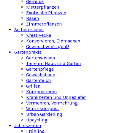
Gemüse
Kletterpflanzen
Exotische Pflanzen
Rasen
Zimmerpflanzen
Selbermacher
Kreativecke
Konservieren, Einmachen
Gewusst wie’s geht!
Gartenpraxis
Gartenwissen
Tiere im Haus und Garten
Gartenpflege
Gewächshaus
Gartenteich
Grillen
Kompostieren
Krankheiten und Ungeziefer
Vermehren, Vermehrung
Wurmkompost
Urban Gardening
Upcycling
Jahreszeiten
Frühling