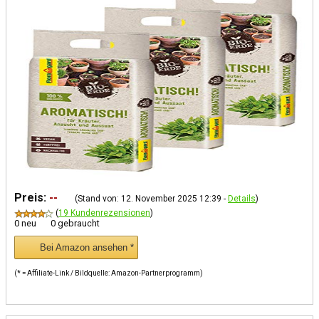
Preis:
--
(Stand von: 12. November 2025 12:39 -
Details
)
(
19 Kundenrezensionen
)
0 neu
0 gebraucht
Bei Amazon ansehen *
(* = Affiliate-Link / Bildquelle: Amazon-Partnerprogramm)