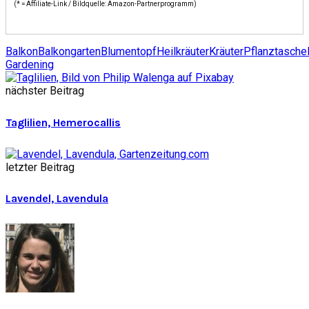
(* = Affiliate-Link / Bildquelle: Amazon-Partnerprogramm)
Balkon
Balkongarten
Blumentopf
Heilkräuter
Kräuter
Pflanztasche
Gardening
nächster Beitrag
Taglilien, Hemerocallis
letzter Beitrag
Lavendel, Lavendula