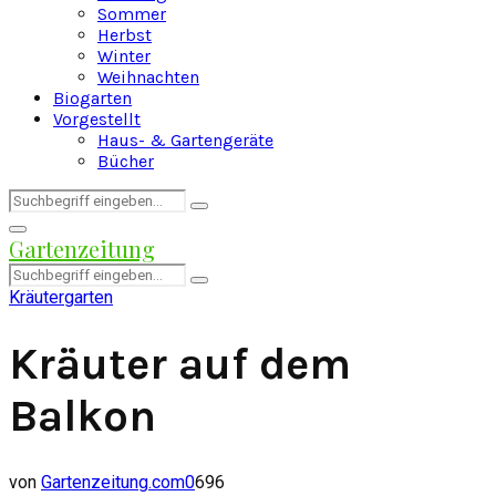
Sommer
Herbst
Winter
Weihnachten
Biogarten
Vorgestellt
Haus- & Gartengeräte
Bücher
Search
Search
for:
Facebook
Twitter
Instagram
Pinterest
Youtube
Snapchat
Primary
Gartenzeitung
Menu
Search
Search
for:
Kräutergarten
Kräuter auf dem
Balkon
von
Gartenzeitung.com
0
696