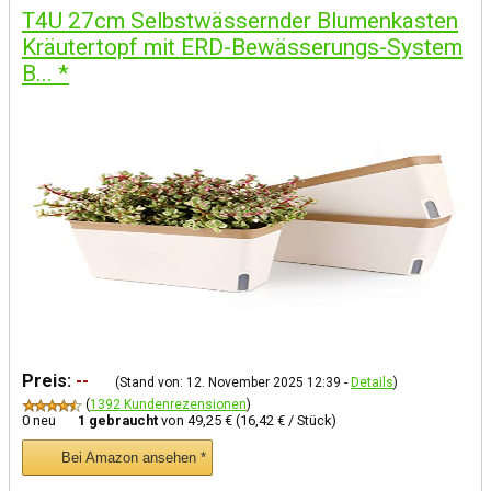
T4U 27cm Selbstwässernder Blumenkasten
Kräutertopf mit ERD-Bewässerungs-System
B...
*
Preis:
--
(Stand von: 12. November 2025 12:39 -
Details
)
(
1392 Kundenrezensionen
)
0 neu
1 gebraucht
von
49,25 € (16,42 € / Stück)
Bei Amazon ansehen *