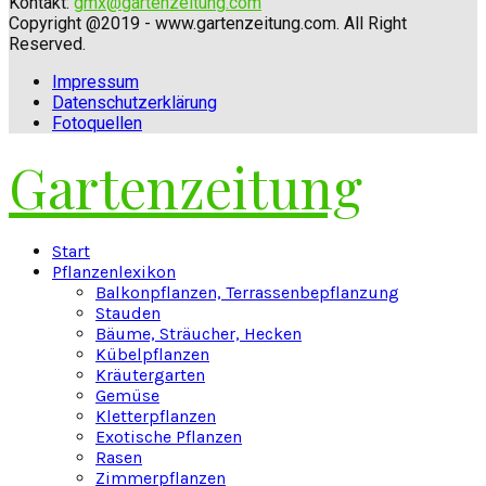
Kontakt:
gmx@gartenzeitung.com
Copyright @2019 - www.gartenzeitung.com. All Right
Reserved.
Impressum
Datenschutzerklärung
Fotoquellen
Gartenzeitung
Facebook
Twitter
Instagram
Pinterest
Youtube
Snapchat
Start
Pflanzenlexikon
Balkonpflanzen, Terrassenbepflanzung
Stauden
Bäume, Sträucher, Hecken
Kübelpflanzen
Kräutergarten
Gemüse
Kletterpflanzen
Exotische Pflanzen
Rasen
Zimmerpflanzen