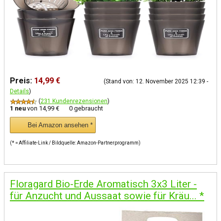
Preis:
14,99 €
(Stand von: 12. November 2025 12:39 -
Details
)
(
231 Kundenrezensionen
)
1 neu
von
14,99 €
0 gebraucht
Bei Amazon ansehen *
(* = Affiliate-Link / Bildquelle: Amazon-Partnerprogramm)
Floragard Bio-Erde Aromatisch 3x3 Liter -
für Anzucht und Aussaat sowie für Kräu...
*