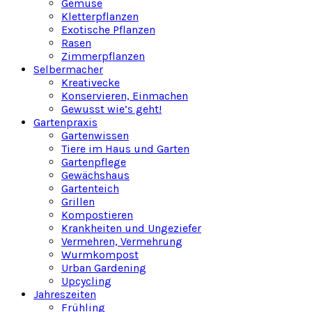
Gemüse
Kletterpflanzen
Exotische Pflanzen
Rasen
Zimmerpflanzen
Selbermacher
Kreativecke
Konservieren, Einmachen
Gewusst wie’s geht!
Gartenpraxis
Gartenwissen
Tiere im Haus und Garten
Gartenpflege
Gewächshaus
Gartenteich
Grillen
Kompostieren
Krankheiten und Ungeziefer
Vermehren, Vermehrung
Wurmkompost
Urban Gardening
Upcycling
Jahreszeiten
Frühling