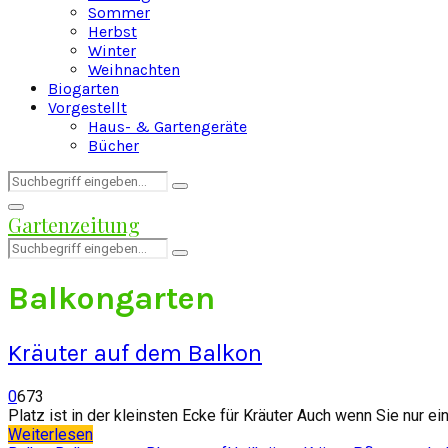
Sommer
Herbst
Winter
Weihnachten
Biogarten
Vorgestellt
Haus- & Gartengeräte
Bücher
Search
Search
for:
Facebook
Twitter
Instagram
Pinterest
Youtube
Snapchat
Primary
Gartenzeitung
Menu
Search
Search
for:
Balkongarten
Kräuter auf dem Balkon
0
673
Platz ist in der kleinsten Ecke für Kräuter Auch wenn Sie nur e
Weiterlesen