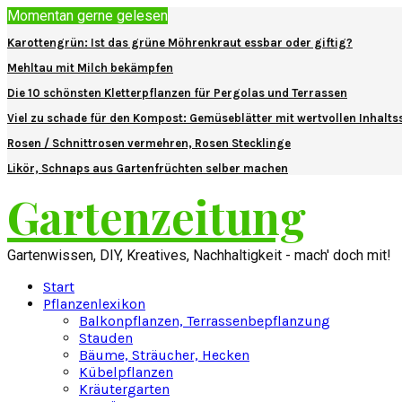
Momentan gerne gelesen
Karottengrün: Ist das grüne Möhrenkraut essbar oder giftig?
Mehltau mit Milch bekämpfen
Die 10 schönsten Kletterpflanzen für Pergolas und Terrassen
Viel zu schade für den Kompost: Gemüseblätter mit wertvollen Inhalts
Rosen / Schnittrosen vermehren, Rosen Stecklinge
Likör, Schnaps aus Gartenfrüchten selber machen
Gartenzeitung
Gartenwissen, DIY, Kreatives, Nachhaltigkeit - mach' doch mit!
Start
Pflanzenlexikon
Balkonpflanzen, Terrassenbepflanzung
Stauden
Bäume, Sträucher, Hecken
Kübelpflanzen
Kräutergarten