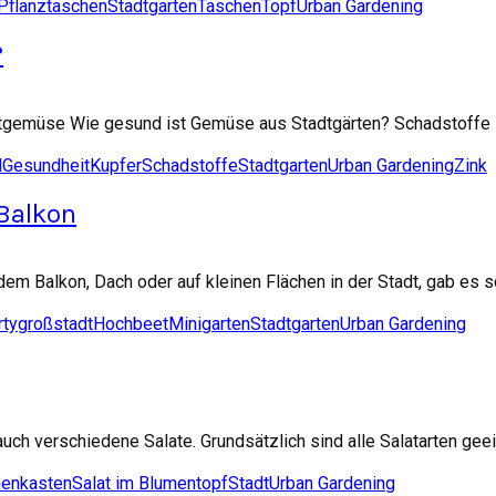
Pflanztaschen
Stadtgarten
Taschen
Topf
Urban Gardening
?
tgemüse Wie gesund ist Gemüse aus Stadtgärten? Schadstoffe i
d
Gesundheit
Kupfer
Schadstoffe
Stadtgarten
Urban Gardening
Zink
Balkon
dem Balkon, Dach oder auf kleinen Flächen in der Stadt, gab es s
rty
großstadt
Hochbeet
Minigarten
Stadtgarten
Urban Gardening
auch verschiedene Salate. Grundsätzlich sind alle Salatarten gee
menkasten
Salat im Blumentopf
Stadt
Urban Gardening