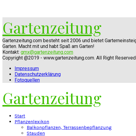
Gartenzeitung
Gartenzeitung.com besteht seit 2006 und bietet Garterneinste
Garten. Macht mit und habt Spaß am Garten!
Kontakt:
gmx@gartenzeitung.com
Copyright @2019 - www.gartenzeitung.com. All Right Reserved
Impressum
Datenschutzerklärung
Fotoquellen
Gartenzeitung
Facebook
Twitter
Instagram
Pinterest
Youtube
Snapchat
Start
Pflanzenlexikon
Balkonpflanzen, Terrassenbepflanzung
Stauden