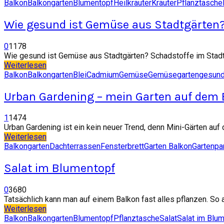
Balkon
Balkongarten
Blumentopf
Heilkräuter
Kräuter
Pflanztasche
Wie gesund ist Gemüse aus Stadtgärten
0
1178
Wie gesund ist Gemüse aus Stadtgärten? Schadstoffe im Stad
Weiterlesen
Balkon
Balkongarten
Blei
Cadmium
Gemüse
Gemüsegarten
gesun
Urban Gardening – mein Garten auf dem 
1
1474
Urban Gardening ist ein kein neuer Trend, denn Mini-Gärten auf 
Weiterlesen
Balkongarten
Dachterrassen
Fensterbrett
Garten Balkon
Gartenpa
Salat im Blumentopf
0
3680
Tatsächlich kann man auf einem Balkon fast alles pflanzen. So 
Weiterlesen
Balkon
Balkongarten
Blumentopf
Pflanztasche
Salat
Salat im Blu