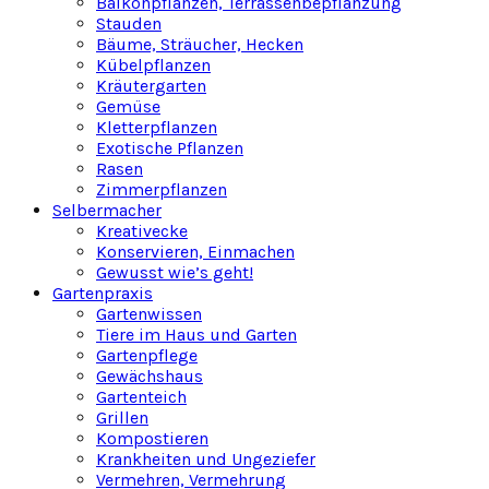
Balkonpflanzen, Terrassenbepflanzung
Stauden
Bäume, Sträucher, Hecken
Kübelpflanzen
Kräutergarten
Gemüse
Kletterpflanzen
Exotische Pflanzen
Rasen
Zimmerpflanzen
Selbermacher
Kreativecke
Konservieren, Einmachen
Gewusst wie’s geht!
Gartenpraxis
Gartenwissen
Tiere im Haus und Garten
Gartenpflege
Gewächshaus
Gartenteich
Grillen
Kompostieren
Krankheiten und Ungeziefer
Vermehren, Vermehrung