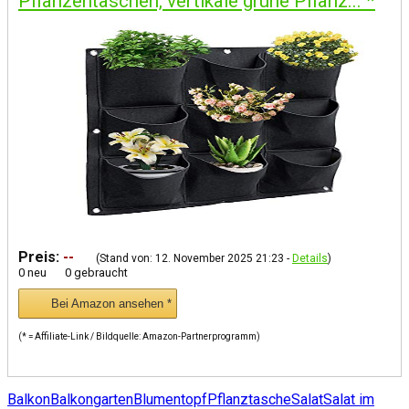
Pflanzentaschen, vertikale grüne Pflanz...
*
Preis:
--
(Stand von: 12. November 2025 21:23 -
Details
)
0 neu
0 gebraucht
Bei Amazon ansehen *
(* = Affiliate-Link / Bildquelle: Amazon-Partnerprogramm)
Balkon
Balkongarten
Blumentopf
Pflanztasche
Salat
Salat im