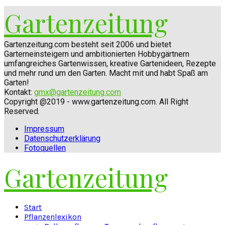
Gartenzeitung
Gartenzeitung.com besteht seit 2006 und bietet
Garterneinsteigern und ambitionierten Hobbygärtnern
umfangreiches Gartenwissen, kreative Gartenideen, Rezepte
und mehr rund um den Garten. Macht mit und habt Spaß am
Garten!
Kontakt:
gmx@gartenzeitung.com
Copyright @2019 - www.gartenzeitung.com. All Right
Reserved.
Impressum
Datenschutzerklärung
Fotoquellen
Gartenzeitung
Facebook
Twitter
Instagram
Pinterest
Youtube
Snapchat
Start
Pflanzenlexikon