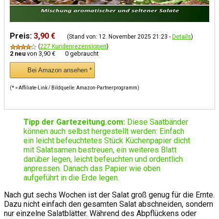
Preis:
3,90 €
(Stand von: 12. November 2025 21:23 -
Details
)
(
227 Kundenrezensionen
)
2 neu
von
3,90 €
0 gebraucht
Bei Amazon ansehen *
(* = Affiliate-Link / Bildquelle: Amazon-Partnerprogramm)
Tipp der Gartezeitung.com:
Diese Saatbänder
können auch selbst hergestellt werden: Einfach
ein leicht befeuchtetes Stück Küchenpapier dicht
mit Salatsamen bestreuen, ein weiteres Blatt
darüber legen, leicht befeuchten und ordentlich
anpressen. Danach das Papier wie oben
aufgeführt in die Erde legen.
Nach gut sechs Wochen ist der Salat groß genug für die Ernte.
Dazu nicht einfach den gesamten Salat abschneiden, sondern
nur einzelne Salatblätter. Während des Abpflückens oder