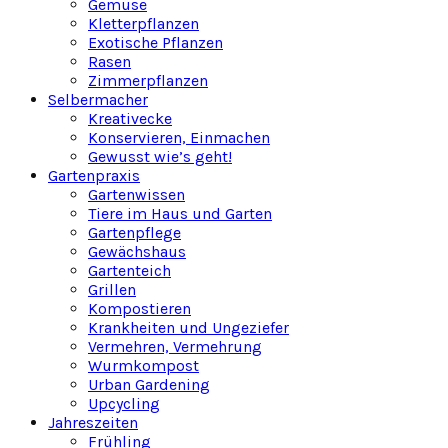
Gemüse
Kletterpflanzen
Exotische Pflanzen
Rasen
Zimmerpflanzen
Selbermacher
Kreativecke
Konservieren, Einmachen
Gewusst wie’s geht!
Gartenpraxis
Gartenwissen
Tiere im Haus und Garten
Gartenpflege
Gewächshaus
Gartenteich
Grillen
Kompostieren
Krankheiten und Ungeziefer
Vermehren, Vermehrung
Wurmkompost
Urban Gardening
Upcycling
Jahreszeiten
Frühling