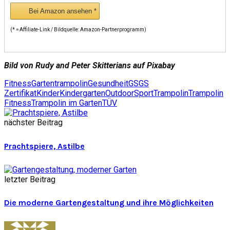
Bei Amazon ansehen *
(* = Affiliate-Link / Bildquelle: Amazon-Partnerprogramm)
Bild von Rudy and Peter Skitterians auf Pixabay
Fitness
Gartentrampolin
Gesundheit
GS
GS
Zertifikat
Kinder
Kindergarten
Outdoor
Sport
Trampolin
Trampolin
Fitness
Trampolin im Garten
TÜV
nächster Beitrag
Prachtspiere, Astilbe
letzter Beitrag
Die moderne Gartengestaltung und ihre Möglichkeiten