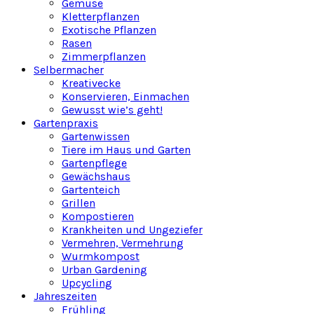
Gemüse
Kletterpflanzen
Exotische Pflanzen
Rasen
Zimmerpflanzen
Selbermacher
Kreativecke
Konservieren, Einmachen
Gewusst wie’s geht!
Gartenpraxis
Gartenwissen
Tiere im Haus und Garten
Gartenpflege
Gewächshaus
Gartenteich
Grillen
Kompostieren
Krankheiten und Ungeziefer
Vermehren, Vermehrung
Wurmkompost
Urban Gardening
Upcycling
Jahreszeiten
Frühling