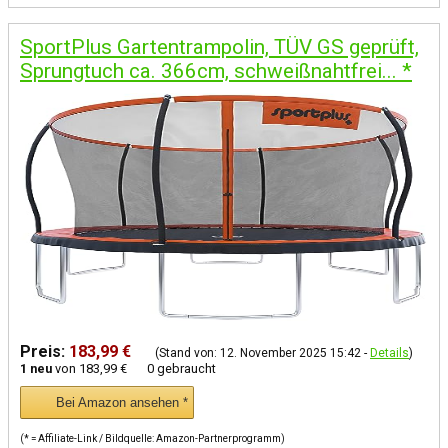
SportPlus Gartentrampolin, TÜV GS geprüft,
Sprungtuch ca. 366cm, schweißnahtfrei...
*
Preis:
183,99 €
(Stand von: 12. November 2025 15:42 -
Details
)
1 neu
von
183,99 €
0 gebraucht
Bei Amazon ansehen *
(* = Affiliate-Link / Bildquelle: Amazon-Partnerprogramm)