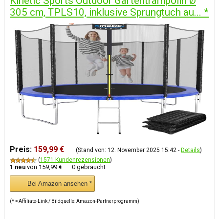
Kinetic Sports Outdoor Gartentrampolin Ø
305 cm, TPLS10, inklusive Sprungtuch au...
*
Preis:
159,99 €
(Stand von: 12. November 2025 15:42 -
Details
)
(
1571 Kundenrezensionen
)
1 neu
von
159,99 €
0 gebraucht
Bei Amazon ansehen *
(* = Affiliate-Link / Bildquelle: Amazon-Partnerprogramm)