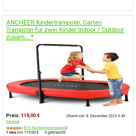
ANCHEER Kindertrampolin, Garten
Trampolin für zwei Kinder Indoor / Outdoor
zusam...
*
Preis:
119,00 €
(Stand von: 8. December 2023 9:40 -
Details
)
(
316 Kundenrezensionen
)
1 neu
von
119,00 €
0 gebraucht