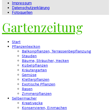
Impressum
Datenschutzerklärung
Fotoquellen
Gartenzeitung
Facebook
Twitter
Instagram
Pinterest
Youtube
Snapchat
Start
Pflanzenlexikon
Balkonpflanzen, Terrassenbepflanzung
Stauden
Bäume, Sträucher, Hecken
Kübelpflanzen
Kräutergarten
Gemüse
Kletterpflanzen
Exotische Pflanzen
Rasen
Zimmerpflanzen
Selbermacher
Kreativecke
Konservieren, Einmachen