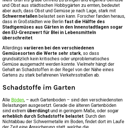
und Obst aus städtischen Hobbygärten zu ernten, bedeutet
aber auch, dass Obst und Gemüse je nach Lage, stark mit
Schwermetallen
belastet sein kann. Forscher fanden heraus,
dass in Großstädten wie Berlin
fast die Hälfte des
Stadtgemüses aus Gärten in den Innenstadtlagen sogar
den EU-Grenzwert für Blei in Lebensmitteln
überschreitet
.
Allerdings
variieren bei den verschiedenen
Gemüsesorten die Werte sehr stark
, so dass
grundsätzlich kein kritisches oder unproblematisches
Gemüse ausgemacht werden konnte. Vielmehr hängt der
Gehalt an Schadstoffen in der Regel von der Nähe eines
Gartens zu stark befahrenen Verkehrsstraßen ab.
Schadstoffe im Garten
Alle
Böden
, – auch Gartenboden – sind den verschiedensten
Belastungen ausgesetzt. Gerade die älteren Gartenböden
sind extrem
überdüngt
und in geringem Maße, oder sogar
erheblich durch Schadstoffe belastet
. Durch den
Nichtabbau der Schwermetalle im Boden, findet dort im Laufe
der Zeit eine Anreicherung statt, welche die