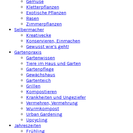
Gemüse
Kletterpflanzen
Exotische Pflanzen
Rasen
Zimmerpflanzen
Selbermacher
Kreativecke
Konservieren, Einmachen
Gewusst wie’s geht!
Gartenpraxis
Gartenwissen
Tiere im Haus und Garten
Gartenpflege
Gewächshaus
Gartenteich
Grillen
Kompostieren
Krankheiten und Ungeziefer
Vermehren, Vermehrung
Wurmkompost
Urban Gardening
Upcycling
Jahreszeiten
Frühling