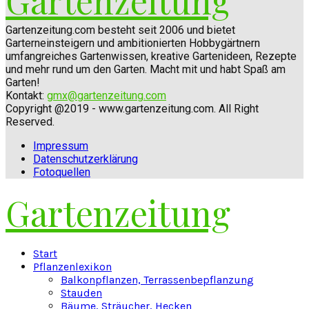
Gartenzeitung
Gartenzeitung.com besteht seit 2006 und bietet
Garterneinsteigern und ambitionierten Hobbygärtnern
umfangreiches Gartenwissen, kreative Gartenideen, Rezepte
und mehr rund um den Garten. Macht mit und habt Spaß am
Garten!
Kontakt:
gmx@gartenzeitung.com
Copyright @2019 - www.gartenzeitung.com. All Right
Reserved.
Impressum
Datenschutzerklärung
Fotoquellen
Gartenzeitung
Facebook
Twitter
Instagram
Pinterest
Youtube
Snapchat
Start
Pflanzenlexikon
Balkonpflanzen, Terrassenbepflanzung
Stauden
Bäume, Sträucher, Hecken