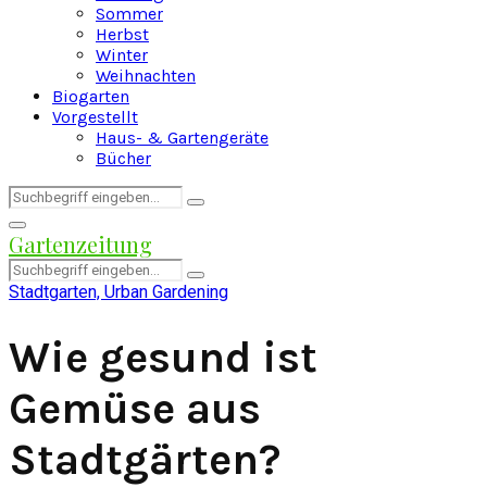
Sommer
Herbst
Winter
Weihnachten
Biogarten
Vorgestellt
Haus- & Gartengeräte
Bücher
Search
Search
for:
Facebook
Twitter
Instagram
Pinterest
Youtube
Snapchat
Primary
Gartenzeitung
Menu
Search
Search
for:
Stadtgarten, Urban Gardening
Wie gesund ist
Gemüse aus
Stadtgärten?