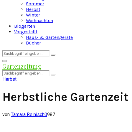
Sommer
Herbst
Winter
Weihnachten
Biogarten
Vorgestellt
Haus- & Gartengeräte
Bücher
Search
Search
for:
Facebook
Twitter
Instagram
Pinterest
Youtube
Snapchat
Primary
Gartenzeitung
Menu
Search
Search
for:
Herbst
Herbstliche Gartenzeit
von
Tamara Reinisch
0
987