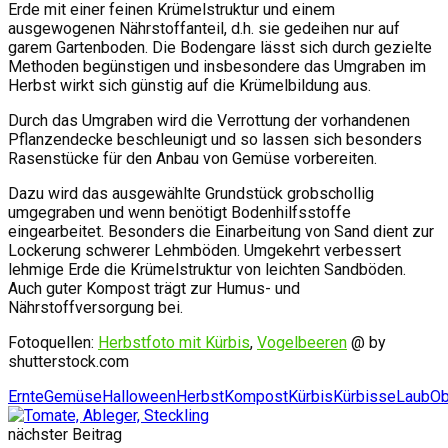
Erde mit einer feinen Krümelstruktur und einem
ausgewogenen Nährstoffanteil, d.h. sie gedeihen nur auf
garem Gartenboden. Die Bodengare lässt sich durch gezielte
Methoden begünstigen und insbesondere das Umgraben im
Herbst wirkt sich günstig auf die Krümelbildung aus.
Durch das Umgraben wird die Verrottung der vorhandenen
Pflanzendecke beschleunigt und so lassen sich besonders
Rasenstücke für den Anbau von Gemüse vorbereiten.
Dazu wird das ausgewählte Grundstück grobschollig
umgegraben und wenn benötigt Bodenhilfsstoffe
eingearbeitet. Besonders die Einarbeitung von Sand dient zur
Lockerung schwerer Lehmböden. Umgekehrt verbessert
lehmige Erde die Krümelstruktur von leichten Sandböden.
Auch guter Kompost trägt zur Humus- und
Nährstoffversorgung bei.
Fotoquellen:
Herbstfoto mit Kürbis
,
Vogelbeeren
@ by
shutterstock.com
Ernte
Gemüse
Halloween
Herbst
Kompost
Kürbis
Kürbisse
Laub
Ob
nächster Beitrag