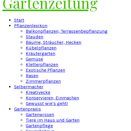
Gartenzeitung
Facebook
Twitter
Instagram
Pinterest
Youtube
Snapchat
Start
Pflanzenlexikon
Balkonpflanzen, Terrassenbepflanzung
Stauden
Bäume, Sträucher, Hecken
Kübelpflanzen
Kräutergarten
Gemüse
Kletterpflanzen
Exotische Pflanzen
Rasen
Zimmerpflanzen
Selbermacher
Kreativecke
Konservieren, Einmachen
Gewusst wie’s geht!
Gartenpraxis
Gartenwissen
Tiere im Haus und Garten
Gartenpflege