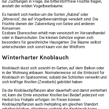
nur Züchtungen in Frage, die bitterstofffreie Früchte tragen,
anstatt der wilden Vogelbeerbäume.
Es handelt sich hierbei um die Sorten „Rubina“ oder
„Moravica“, die auf Vogelbeersämlinge veredelt sind. Die
Früchte dienen der Zubereitung von Gelee und anderen
Konserven.
Essbare Ebereschen erhält man vereinzelt im Versandhandel
oder in Baumschulen. Die kleinen Gehölze eignen sich
besonders für gewöhnliche Hausgärten. Die Bäume selbst
unterscheiden sich sonst kaum von der Wildform.
Winterharter Knoblauch
Knoblauch lässt sich sowohl im Garten, auf dem Balkon oder
in der Wohnung anbauen. Normalerweise ist die Erntezeit für
Knoblauch im Spätsommer, sobald die Schlotten verwelkt und
sich kräftige Knollen (Zwiebeln) gebildet haben.
Da die Knoblauchpflanzen aber dauerhaft und damit winterhart
ist, kann die Ernte einzelner Knollen bei Bedarf jederzeit von
Herbst bis Frühjahr erfolgen. Im Freien können
Knoblauchpflanzen auch mehrjährig am gleichen Standort
erhalten bleiben, allerdings verträgt der Knoblauch keine