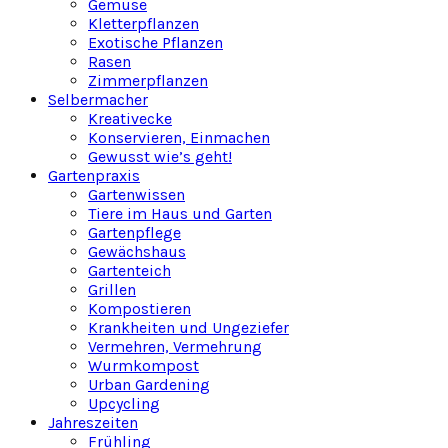
Gemüse
Kletterpflanzen
Exotische Pflanzen
Rasen
Zimmerpflanzen
Selbermacher
Kreativecke
Konservieren, Einmachen
Gewusst wie’s geht!
Gartenpraxis
Gartenwissen
Tiere im Haus und Garten
Gartenpflege
Gewächshaus
Gartenteich
Grillen
Kompostieren
Krankheiten und Ungeziefer
Vermehren, Vermehrung
Wurmkompost
Urban Gardening
Upcycling
Jahreszeiten
Frühling