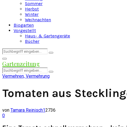
Sommer
Herbst
Winter
Weihnachten
Biogarten
Vorgestellt
Haus- & Gartengeräte
Bücher
Search
Search
for:
Facebook
Twitter
Instagram
Pinterest
Youtube
Snapchat
Primary
Gartenzeitung
Menu
Search
Search
for:
Vermehren, Vermehrung
Tomaten aus Stecklin
von
Tamara Reinisch
1
2736
0