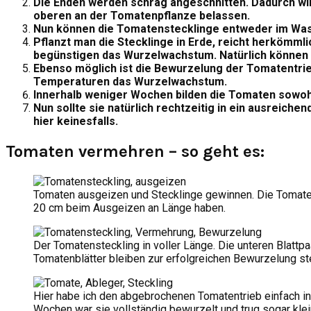
Die Enden werden schräg angeschnitten. Dadurch wir
oberen an der Tomatenpflanze belassen.
Nun können die Tomatenstecklinge entweder im Wass
Pflanzt man die Stecklinge in Erde, reicht herköm
begünstigen das Wurzelwachstum. Natürlich können 
Ebenso möglich ist die Bewurzelung der Tomatentrie
Temperaturen das Wurzelwachstum.
Innerhalb weniger Wochen bilden die Tomaten sowohl
Nun sollte sie natürlich rechtzeitig in ein ausreich
hier keinesfalls.
Tomaten vermehren – so geht es:
Tomaten ausgeizen und Stecklinge gewinnen. Die Tomate
20 cm beim Ausgeizen an Länge haben.
Der Tomatensteckling in voller Länge. Die unteren Blattpa
Tomatenblätter bleiben zur erfolgreichen Bewurzelung st
Hier habe ich den abgebrochenen Tomatentrieb einfach in
Wochen war sie vollständig bewurzelt und trug sogar kle