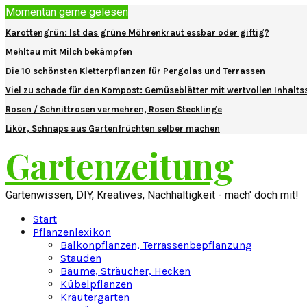
Momentan gerne gelesen
Karottengrün: Ist das grüne Möhrenkraut essbar oder giftig?
Mehltau mit Milch bekämpfen
Die 10 schönsten Kletterpflanzen für Pergolas und Terrassen
Viel zu schade für den Kompost: Gemüseblätter mit wertvollen Inhalts
Rosen / Schnittrosen vermehren, Rosen Stecklinge
Likör, Schnaps aus Gartenfrüchten selber machen
Gartenzeitung
Gartenwissen, DIY, Kreatives, Nachhaltigkeit - mach' doch mit!
Start
Pflanzenlexikon
Balkonpflanzen, Terrassenbepflanzung
Stauden
Bäume, Sträucher, Hecken
Kübelpflanzen
Kräutergarten