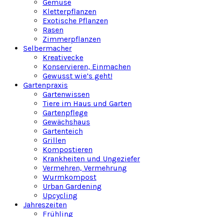
Gemüse
Kletterpflanzen
Exotische Pflanzen
Rasen
Zimmerpflanzen
Selbermacher
Kreativecke
Konservieren, Einmachen
Gewusst wie’s geht!
Gartenpraxis
Gartenwissen
Tiere im Haus und Garten
Gartenpflege
Gewächshaus
Gartenteich
Grillen
Kompostieren
Krankheiten und Ungeziefer
Vermehren, Vermehrung
Wurmkompost
Urban Gardening
Upcycling
Jahreszeiten
Frühling