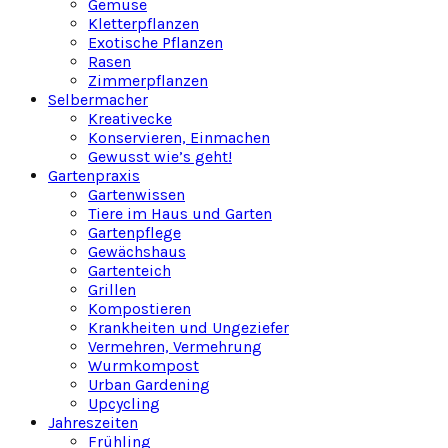
Gemüse
Kletterpflanzen
Exotische Pflanzen
Rasen
Zimmerpflanzen
Selbermacher
Kreativecke
Konservieren, Einmachen
Gewusst wie’s geht!
Gartenpraxis
Gartenwissen
Tiere im Haus und Garten
Gartenpflege
Gewächshaus
Gartenteich
Grillen
Kompostieren
Krankheiten und Ungeziefer
Vermehren, Vermehrung
Wurmkompost
Urban Gardening
Upcycling
Jahreszeiten
Frühling