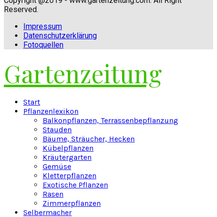
Copyright @2019 - www.gartenzeitung.com. All Right
Reserved.
Impressum
Datenschutzerklärung
Fotoquellen
Gartenzeitung
Facebook
Twitter
Instagram
Pinterest
Youtube
Snapchat
Start
Pflanzenlexikon
Balkonpflanzen, Terrassenbepflanzung
Stauden
Bäume, Sträucher, Hecken
Kübelpflanzen
Kräutergarten
Gemüse
Kletterpflanzen
Exotische Pflanzen
Rasen
Zimmerpflanzen
Selbermacher