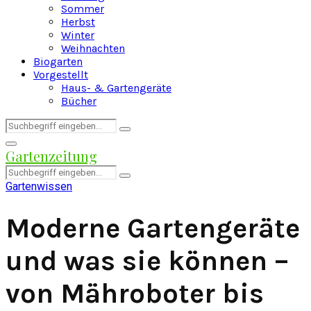
Sommer
Herbst
Winter
Weihnachten
Biogarten
Vorgestellt
Haus- & Gartengeräte
Bücher
Search
Search
for:
Facebook
Twitter
Instagram
Pinterest
Youtube
Snapchat
Primary
Gartenzeitung
Menu
Search
Search
for:
Gartenwissen
Moderne Gartengeräte
und was sie können –
von Mähroboter bis