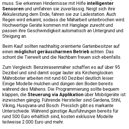
muss. Sie erkennen Hindernisse mit Hilfe
intelligenter
Sensoren
und umfahren sie zuverlässig. Neigt sich ihre
Akkuleistung dem Ende, fahren sie zur Ladestation. Auch
Regen wird erkannt, sodass die Mäharbeit unterbrochen wird.
Hochwertige Geräte kommen mit Hanglage zurecht und
passen ihre Geschwindigkeit automatisch an Untergrund und
Steigung an.
Beim Kauf sollten nachhaltig orientierte Gartenbesitzer auf
einen
möglichst geräuscharmen Betrieb
achten. Das
schont die Tierwelt und die Nachbarn freuen sich ebenfalls.
Zum Vergleich: Benzinrasenmäher schaffen es auf über 95
Dezibel und sind damit sogar lauter als Kirchenglocken.
Mähroboter arbeiten mit rund 60 Dezibel deutlich leiser.
Einige Modelle mulchen und düngen den Boden bereits
während des Mähens. Die Programmierung sollte bequem
klappen, die
Steuerung via Applikation
über Mobilgeräte ist
inzwischen gängig. Führende Hersteller sind Gardena, Stihl,
Viking, Husqvana und Bosch. Preislich gibt es markante
Unterschiede. Während günstige Ausführungen bereits für
rund 500 Euro erhältlich sind, kosten exklusive Modelle
teilweise 2.000 Euro und mehr.