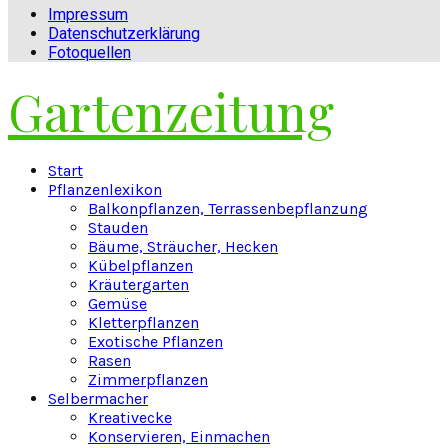
Impressum
Datenschutzerklärung
Fotoquellen
Gartenzeitung
Facebook
Twitter
Instagram
Pinterest
Youtube
Snapchat
Start
Pflanzenlexikon
Balkonpflanzen, Terrassenbepflanzung
Stauden
Bäume, Sträucher, Hecken
Kübelpflanzen
Kräutergarten
Gemüse
Kletterpflanzen
Exotische Pflanzen
Rasen
Zimmerpflanzen
Selbermacher
Kreativecke
Konservieren, Einmachen