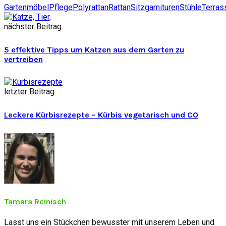
Gartenmöbel
Pflege
Polyrattan
Rattan
Sitzgarnituren
Stühle
Terras
nächster Beitrag
5 effektive Tipps um Katzen aus dem Garten zu
vertreiben
letzter Beitrag
Leckere Kürbisrezepte – Kürbis vegetarisch und CO
Tamara Reinisch
Lasst uns ein Stückchen bewusster mit unserem Leben und