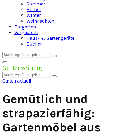
Sommer
Herbst
Winter
Weihnachten
Biogarten
Vorgestellt
Haus- & Gartengeräte
Bücher
Search
Search
for:
Facebook
Twitter
Instagram
Pinterest
Youtube
Snapchat
Primary
Gartenzeitung
Menu
Search
Search
for:
Garten aktuell
Gemütlich und
strapazierfähig:
Gartenmöbel aus