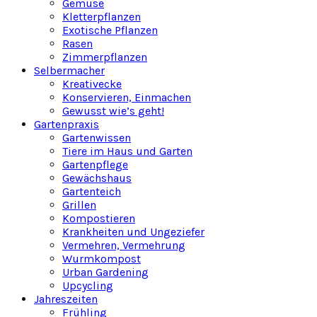
Gemüse
Kletterpflanzen
Exotische Pflanzen
Rasen
Zimmerpflanzen
Selbermacher
Kreativecke
Konservieren, Einmachen
Gewusst wie’s geht!
Gartenpraxis
Gartenwissen
Tiere im Haus und Garten
Gartenpflege
Gewächshaus
Gartenteich
Grillen
Kompostieren
Krankheiten und Ungeziefer
Vermehren, Vermehrung
Wurmkompost
Urban Gardening
Upcycling
Jahreszeiten
Frühling