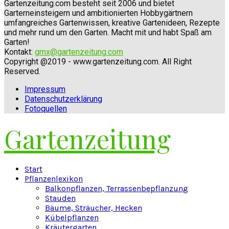
Gartenzeitung.com besteht seit 2006 und bietet
Garterneinsteigern und ambitionierten Hobbygärtnern
umfangreiches Gartenwissen, kreative Gartenideen, Rezepte
und mehr rund um den Garten. Macht mit und habt Spaß am
Garten!
Kontakt:
gmx@gartenzeitung.com
Copyright @2019 - www.gartenzeitung.com. All Right
Reserved.
Impressum
Datenschutzerklärung
Fotoquellen
Gartenzeitung
Facebook
Twitter
Instagram
Pinterest
Youtube
Snapchat
Start
Pflanzenlexikon
Balkonpflanzen, Terrassenbepflanzung
Stauden
Bäume, Sträucher, Hecken
Kübelpflanzen
Kräutergarten