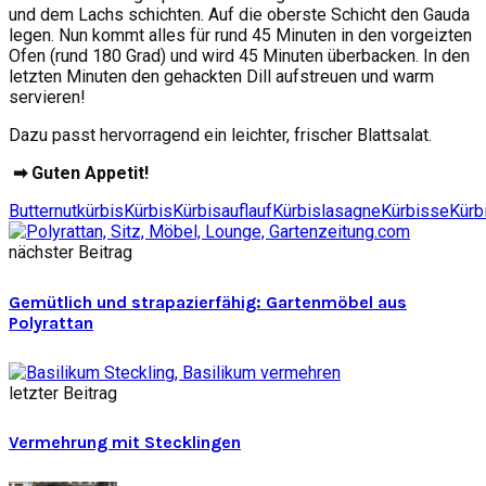
und dem Lachs schichten. Auf die oberste Schicht den Gauda
legen. Nun kommt alles für rund 45 Minuten in den vorgeizten
Ofen (rund 180 Grad) und wird 45 Minuten überbacken. In den
letzten Minuten den gehackten Dill aufstreuen und warm
servieren!
Dazu passt hervorragend ein leichter, frischer Blattsalat.
➡ Guten Appetit!
Butternutkürbis
Kürbis
Kürbisauflauf
Kürbislasagne
Kürbisse
Kürb
nächster Beitrag
Gemütlich und strapazierfähig: Gartenmöbel aus
Polyrattan
letzter Beitrag
Vermehrung mit Stecklingen