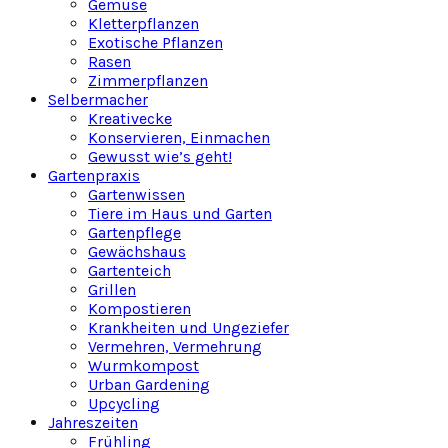
Gemüse
Kletterpflanzen
Exotische Pflanzen
Rasen
Zimmerpflanzen
Selbermacher
Kreativecke
Konservieren, Einmachen
Gewusst wie’s geht!
Gartenpraxis
Gartenwissen
Tiere im Haus und Garten
Gartenpflege
Gewächshaus
Gartenteich
Grillen
Kompostieren
Krankheiten und Ungeziefer
Vermehren, Vermehrung
Wurmkompost
Urban Gardening
Upcycling
Jahreszeiten
Frühling