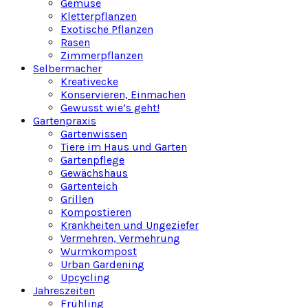
Gemüse
Kletterpflanzen
Exotische Pflanzen
Rasen
Zimmerpflanzen
Selbermacher
Kreativecke
Konservieren, Einmachen
Gewusst wie’s geht!
Gartenpraxis
Gartenwissen
Tiere im Haus und Garten
Gartenpflege
Gewächshaus
Gartenteich
Grillen
Kompostieren
Krankheiten und Ungeziefer
Vermehren, Vermehrung
Wurmkompost
Urban Gardening
Upcycling
Jahreszeiten
Frühling