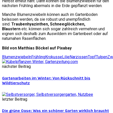
Herbst erneut naht. Dann können die Blumenzwiebeln für den
nächsten Frühling abermals in die Erde gepflanzt werden.
Manche Blumenzwiebeln können auch im Gartenboden
belassen werden, da sie robust und unempfindlich
sind.
Traubenhyazinthen, Schneeglöckchen,
Blaustern
etc. können sich sogar zahlreich vermehren und
eignen sich deshalb zum Auswildern im Gartenbeet oder auf
naturnahen Rasenflächen.
Bild von Matthias Böckel auf Pixabay
Blumenzwiebeln
Frühling
Krokusse
Lilie
Narzissen
Topf
Tulpen
Zw
nächster Beitrag
Gartenarbeiten im Winter: Von Rückschnitt bis
Wildtierschutz
letzter Beitrag
Die grüne Oase: Was ein schöner Garten wirklich braucht