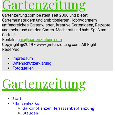
Gartenzeitung
Gartenzeitung.com besteht seit 2006 und bietet
Garterneinsteigern und ambitionierten Hobbygärtnern
umfangreiches Gartenwissen, kreative Gartenideen, Rezepte
und mehr rund um den Garten. Macht mit und habt Spaß am
Garten!
Kontakt:
gmx@gartenzeitung.com
Copyright @2019 - www.gartenzeitung.com. All Right
Reserved.
Impressum
Datenschutzerklärung
Fotoquellen
Gartenzeitung
Facebook
Twitter
Instagram
Pinterest
Youtube
Snapchat
Start
Pflanzenlexikon
Balkonpflanzen, Terrassenbepflanzung
Stauden