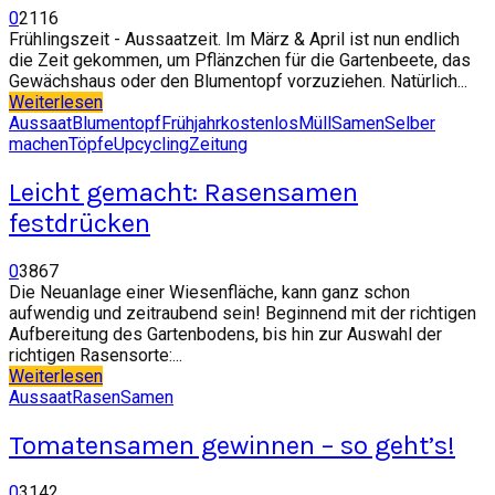
0
2116
Frühlingszeit - Aussaatzeit. Im März & April ist nun endlich
die Zeit gekommen, um Pflänzchen für die Gartenbeete, das
Gewächshaus oder den Blumentopf vorzuziehen. Natürlich...
Weiterlesen
Aussaat
Blumentopf
Frühjahr
kostenlos
Müll
Samen
Selber
machen
Töpfe
Upcycling
Zeitung
Leicht gemacht: Rasensamen
festdrücken
0
3867
Die Neuanlage einer Wiesenfläche, kann ganz schon
aufwendig und zeitraubend sein! Beginnend mit der richtigen
Aufbereitung des Gartenbodens, bis hin zur Auswahl der
richtigen Rasensorte:...
Weiterlesen
Aussaat
Rasen
Samen
Tomatensamen gewinnen – so geht’s!
0
3142