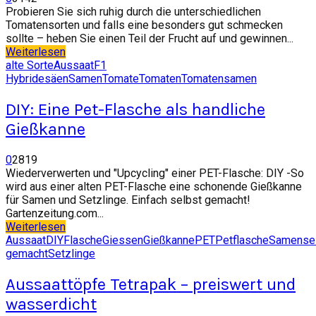
Probieren Sie sich ruhig durch die unterschiedlichen
Tomatensorten und falls eine besonders gut schmecken
sollte – heben Sie einen Teil der Frucht auf und gewinnen...
Weiterlesen
alte Sorte
Aussaat
F1
Hybride
säen
Samen
Tomate
Tomaten
Tomatensamen
DIY: Eine Pet-Flasche als handliche
Gießkanne
0
2819
Wiederverwerten und "Upcycling" einer PET-Flasche: DIY -So
wird aus einer alten PET-Flasche eine schonende Gießkanne
für Samen und Setzlinge. Einfach selbst gemacht!
Gartenzeitung.com...
Weiterlesen
Aussaat
DIY
Flasche
Giessen
Gießkanne
PET
Petflasche
Samen
se
gemacht
Setzlinge
Aussaattöpfe Tetrapak – preiswert und
wasserdicht