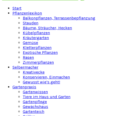
Facebook
Twitter
Instagram
Pinterest
Youtube
Snapchat
Start
Pflanzenlexikon
Balkonpflanzen, Terrassenbepflanzung
Stauden
Bäume, Sträucher, Hecken
Kübelpflanzen
Kräutergarten
Gemüse
Kletterpflanzen
Exotische Pflanzen
Rasen
Zimmerpflanzen
Selbermacher
Kreativecke
Konservieren, Einmachen
Gewusst wie’s geht!
Gartenpraxis
Gartenwissen
Tiere im Haus und Garten
Gartenpflege
Gewächshaus
Gartenteich