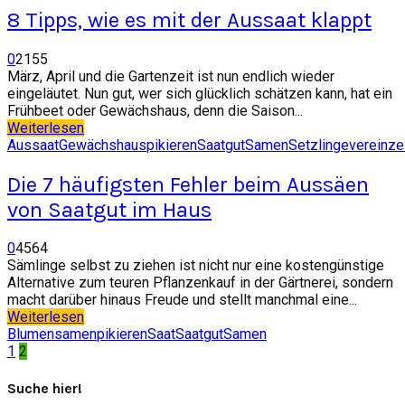
8 Tipps, wie es mit der Aussaat klappt
0
2155
März, April und die Gartenzeit ist nun endlich wieder
eingeläutet. Nun gut, wer sich glücklich schätzen kann, hat ein
Frühbeet oder Gewächshaus, denn die Saison...
Weiterlesen
Aussaat
Gewächshaus
pikieren
Saatgut
Samen
Setzlinge
vereinze
Die 7 häufigsten Fehler beim Aussäen
von Saatgut im Haus
0
4564
Sämlinge selbst zu ziehen ist nicht nur eine kostengünstige
Alternative zum teuren Pflanzenkauf in der Gärtnerei, sondern
macht darüber hinaus Freude und stellt manchmal eine...
Weiterlesen
Blumensamen
pikieren
Saat
Saatgut
Samen
Seitennummerierung
1
2
der
Suche hier!