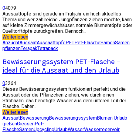
0
4079
Aussaattopfe sind gerade im Frühjahr ein hoch aktuelles
Thema und wer zahlreiche Jungpflanzen ziehen möchte, kann
auf kleine Zimmergewächshäuser, normale Blumentöpfe oder
Quelltorftöpfe zurückgreifen. Dennoch...
Weiterlesen
Anzucht
Aussaat
Aussaattöpfe
PET
Pet-Flasche
Samen
Samen
pflanzen
Terapak
Tetrapack
Bewässerungssystem PET-Flasche –
ideal für die Aussaat und den Urlaub
0
3264
Dieses Bewässerungssystem funtkioniert perfekt und die
Aussaat oder die Pflänzchen ziehen, wie durch einen
Strohhalm, das benötigte Wasser aus dem unteren Teil der
Flasche. Daher...
Weiterlesen
Aussaat
Bewässerung
Bewässerungssystem
Blumen Urlaub
gießen
Giessen
Pet-
Flasche
Samen
Upcycling
Urlaub
Wasser
Wasserreservoir