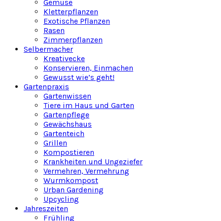
Gemüse
Kletterpflanzen
Exotische Pflanzen
Rasen
Zimmerpflanzen
Selbermacher
Kreativecke
Konservieren, Einmachen
Gewusst wie’s geht!
Gartenpraxis
Gartenwissen
Tiere im Haus und Garten
Gartenpflege
Gewächshaus
Gartenteich
Grillen
Kompostieren
Krankheiten und Ungeziefer
Vermehren, Vermehrung
Wurmkompost
Urban Gardening
Upcycling
Jahreszeiten
Frühling