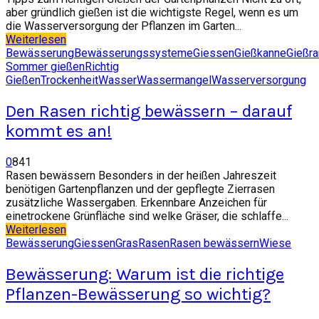
aber gründlich gießen ist die wichtigste Regel, wenn es um
die Wasserversorgung der Pflanzen im Garten...
Weiterlesen
Bewässerung
Bewässerungssysteme
Giessen
Gießkanne
Gießr
Sommer gießen
Richtig
Gießen
Trockenheit
Wasser
Wassermangel
Wasserversorgung
Den Rasen richtig bewässern – darauf
kommt es an!
0
841
Rasen bewässern Besonders in der heißen Jahreszeit
benötigen Gartenpflanzen und der gepflegte Zierrasen
zusätzliche Wassergaben. Erkennbare Anzeichen für
einetrockene Grünfläche sind welke Gräser, die schlaffe...
Weiterlesen
Bewässerung
Giessen
Gras
Rasen
Rasen bewässern
Wiese
Bewässerung: Warum ist die richtige
Pflanzen-Bewässerung so wichtig?