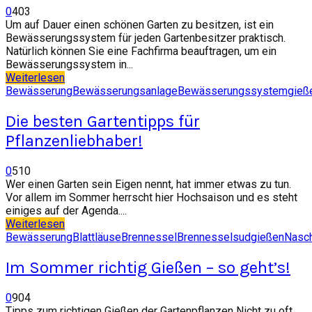
0
403
Um auf Dauer einen schönen Garten zu besitzen, ist ein
Bewässerungssystem für jeden Gartenbesitzer praktisch.
Natürlich können Sie eine Fachfirma beauftragen, um ein
Bewässerungssystem in...
Weiterlesen
Bewässerung
Bewässerungsanlage
Bewässerungssystem
gieß
Die besten Gartentipps für
Pflanzenliebhaber!
0
510
Wer einen Garten sein Eigen nennt, hat immer etwas zu tun.
Vor allem im Sommer herrscht hier Hochsaison und es steht
einiges auf der Agenda....
Weiterlesen
Bewässerung
Blattläuse
Brennessel
Brennesselsud
gießen
Nasch
Im Sommer richtig Gießen – so geht’s!
0
904
Tipps zum richtigen Gießen der Gartenpflanzen Nicht zu oft,