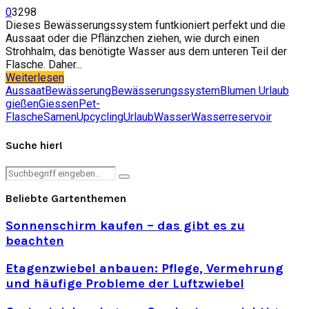
0
3298
Dieses Bewässerungssystem funtkioniert perfekt und die
Aussaat oder die Pflänzchen ziehen, wie durch einen
Strohhalm, das benötigte Wasser aus dem unteren Teil der
Flasche. Daher...
Weiterlesen
Aussaat
Bewässerung
Bewässerungssystem
Blumen Urlaub
gießen
Giessen
Pet-
Flasche
Samen
Upcycling
Urlaub
Wasser
Wasserreservoir
Suche hier!
Search
Search
for:
Beliebte Gartenthemen
Sonnenschirm kaufen – das gibt es zu
beachten
Etagenzwiebel anbauen: Pflege, Vermehrung
und häufige Probleme der Luftzwiebel