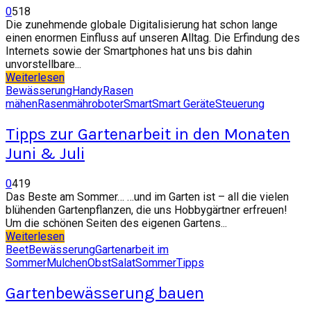
0
518
Die zunehmende globale Digitalisierung hat schon lange
einen enormen Einfluss auf unseren Alltag. Die Erfindung des
Internets sowie der Smartphones hat uns bis dahin
unvorstellbare...
Weiterlesen
Bewässerung
Handy
Rasen
mähen
Rasenmähroboter
Smart
Smart Geräte
Steuerung
Tipps zur Gartenarbeit in den Monaten
Juni & Juli
0
419
Das Beste am Sommer… …und im Garten ist – all die vielen
blühenden Gartenpflanzen, die uns Hobbygärtner erfreuen!
Um die schönen Seiten des eigenen Gartens...
Weiterlesen
Beet
Bewässerung
Gartenarbeit im
Sommer
Mulchen
Obst
Salat
Sommer
Tipps
Gartenbewässerung bauen