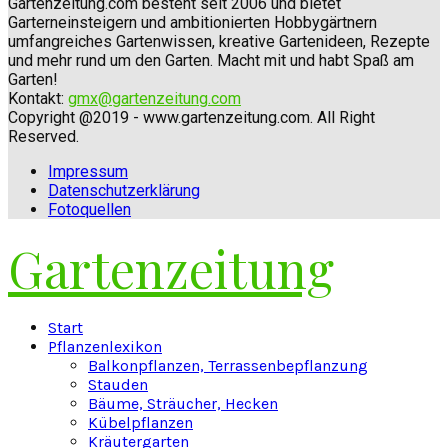
Gartenzeitung.com besteht seit 2006 und bietet
Garterneinsteigern und ambitionierten Hobbygärtnern
umfangreiches Gartenwissen, kreative Gartenideen, Rezepte
und mehr rund um den Garten. Macht mit und habt Spaß am
Garten!
Kontakt:
gmx@gartenzeitung.com
Copyright @2019 - www.gartenzeitung.com. All Right
Reserved.
Impressum
Datenschutzerklärung
Fotoquellen
Gartenzeitung
Facebook
Twitter
Instagram
Pinterest
Youtube
Snapchat
Start
Pflanzenlexikon
Balkonpflanzen, Terrassenbepflanzung
Stauden
Bäume, Sträucher, Hecken
Kübelpflanzen
Kräutergarten