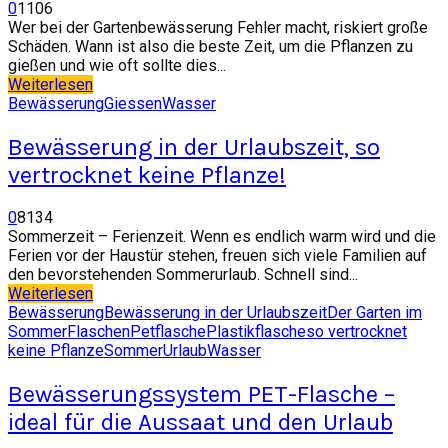
0
1106
Wer bei der Gartenbewässerung Fehler macht, riskiert große
Schäden. Wann ist also die beste Zeit, um die Pflanzen zu
gießen und wie oft sollte dies...
Weiterlesen
Bewässerung
Giessen
Wasser
Bewässerung in der Urlaubszeit, so
vertrocknet keine Pflanze!
0
8134
Sommerzeit – Ferienzeit. Wenn es endlich warm wird und die
Ferien vor der Haustür stehen, freuen sich viele Familien auf
den bevorstehenden Sommerurlaub. Schnell sind...
Weiterlesen
Bewässerung
Bewässerung in der Urlaubszeit
Der Garten im
Sommer
Flaschen
Petflasche
Plastikflasche
so vertrocknet
keine Pflanze
Sommer
Urlaub
Wasser
Bewässerungssystem PET-Flasche –
ideal für die Aussaat und den Urlaub