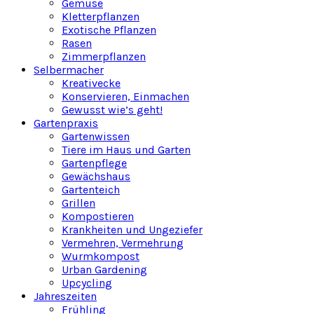
Gemüse
Kletterpflanzen
Exotische Pflanzen
Rasen
Zimmerpflanzen
Selbermacher
Kreativecke
Konservieren, Einmachen
Gewusst wie’s geht!
Gartenpraxis
Gartenwissen
Tiere im Haus und Garten
Gartenpflege
Gewächshaus
Gartenteich
Grillen
Kompostieren
Krankheiten und Ungeziefer
Vermehren, Vermehrung
Wurmkompost
Urban Gardening
Upcycling
Jahreszeiten
Frühling