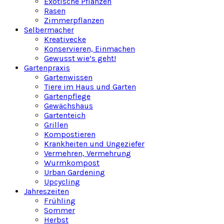
Exotische Pflanzen
Rasen
Zimmerpflanzen
Selbermacher
Kreativecke
Konservieren, Einmachen
Gewusst wie’s geht!
Gartenpraxis
Gartenwissen
Tiere im Haus und Garten
Gartenpflege
Gewächshaus
Gartenteich
Grillen
Kompostieren
Krankheiten und Ungeziefer
Vermehren, Vermehrung
Wurmkompost
Urban Gardening
Upcycling
Jahreszeiten
Frühling
Sommer
Herbst