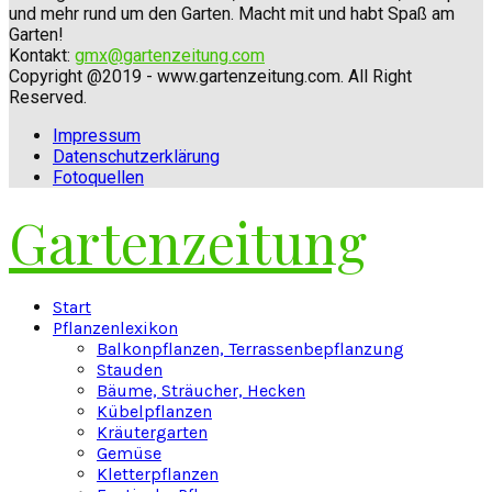
und mehr rund um den Garten. Macht mit und habt Spaß am
Garten!
Kontakt:
gmx@gartenzeitung.com
Copyright @2019 - www.gartenzeitung.com. All Right
Reserved.
Impressum
Datenschutzerklärung
Fotoquellen
Gartenzeitung
Facebook
Twitter
Instagram
Pinterest
Youtube
Snapchat
Start
Pflanzenlexikon
Balkonpflanzen, Terrassenbepflanzung
Stauden
Bäume, Sträucher, Hecken
Kübelpflanzen
Kräutergarten
Gemüse
Kletterpflanzen