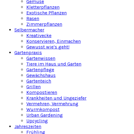
Gemüse
Kletterpflanzen
Exotische Pflanzen
Rasen
Zimmerpflanzen
Selbermacher
Kreativecke
Konservieren, Einmachen
Gewusst wie’s geht!
Gartenpraxis
Gartenwissen
Tiere im Haus und Garten
Gartenpflege
Gewächshaus
Gartenteich
Grillen
Kompostieren
Krankheiten und Ungeziefer
Vermehren, Vermehrung
Wurmkompost
Urban Gardening
Upcycling
Jahreszeiten
Frühling