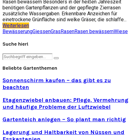
Rasen bewässern Besonders in der heißen Jahreszeit
benötigen Gartenpflanzen und der gepflegte Zierrasen
zusätzliche Wassergaben. Erkennbare Anzeichen für
einetrockene Grünfläche sind welke Gräser, die schlaffe...
Weiterlesen
Bewässerung
Giessen
Gras
Rasen
Rasen bewässern
Wiese
Suche hier!
Search
Search
for:
Beliebte Gartenthemen
Sonnenschirm kaufen – das gibt es zu
beachten
Etagenzwiebel anbauen: Pflege, Vermehrung
und häufige Probleme der Luftzwiebel
Gartenteich anlegen – So plant man richtig
Lagerung und Haltbarkeit von Nüssen und
Esskastanien