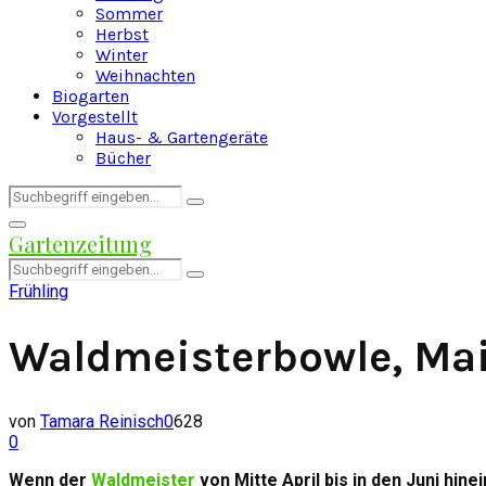
Sommer
Herbst
Winter
Weihnachten
Biogarten
Vorgestellt
Haus- & Gartengeräte
Bücher
Search
Search
for:
Facebook
Twitter
Instagram
Pinterest
Youtube
Snapchat
Primary
Gartenzeitung
Menu
Search
Search
for:
Frühling
Waldmeisterbowle, Ma
von
Tamara Reinisch
0
628
0
Wenn der
Waldmeister
von Mitte April bis in den Juni hi