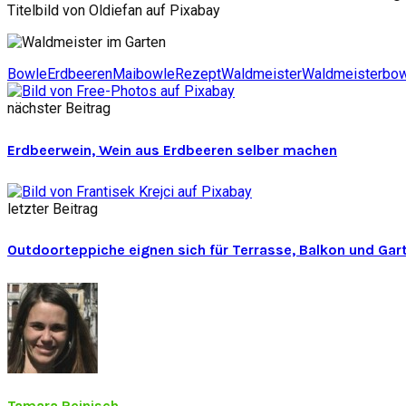
Titelb
ild von Oldiefan auf Pixabay
Bowle
Erdbeeren
Maibowle
Rezept
Waldmeister
Waldmeisterbo
nächster Beitrag
Erdbeerwein, Wein aus Erdbeeren selber machen
letzter Beitrag
Outdoorteppiche eignen sich für Terrasse, Balkon und Gar
Tamara Reinisch