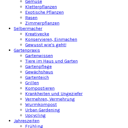
Gemüse
Kletterpflanzen
Exotische Pflanzen
Rasen
Zimmerpflanzen
Selbermacher
Kreativecke
Konservieren, Einmachen
Gewusst wie’s geht!
Gartenpraxis
Gartenwissen
Tiere im Haus und Garten
Gartenpflege
Gewächshaus
Gartenteich
Grillen
Kompostieren
Krankheiten und Ungeziefer
Vermehren, Vermehrung
Wurmkompost
Urban Gardening
Upcycling
Jahreszeiten
Frühling