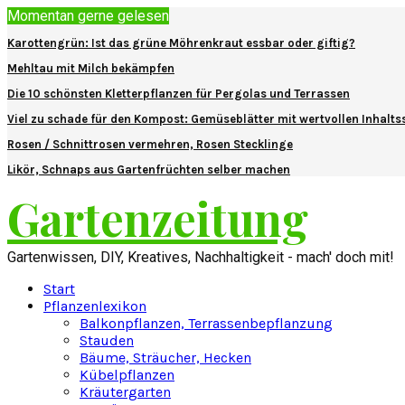
Momentan gerne gelesen
Karottengrün: Ist das grüne Möhrenkraut essbar oder giftig?
Mehltau mit Milch bekämpfen
Die 10 schönsten Kletterpflanzen für Pergolas und Terrassen
Viel zu schade für den Kompost: Gemüseblätter mit wertvollen Inhalts
Rosen / Schnittrosen vermehren, Rosen Stecklinge
Likör, Schnaps aus Gartenfrüchten selber machen
Gartenzeitung
Gartenwissen, DIY, Kreatives, Nachhaltigkeit - mach' doch mit!
Start
Pflanzenlexikon
Balkonpflanzen, Terrassenbepflanzung
Stauden
Bäume, Sträucher, Hecken
Kübelpflanzen
Kräutergarten