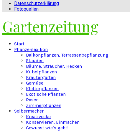
Datenschutzerklärung
Fotoquellen
Gartenzeitung
Facebook
Twitter
Instagram
Pinterest
Youtube
Snapchat
Start
Pflanzenlexikon
Balkonpflanzen, Terrassenbepflanzung
Stauden
Bäume, Sträucher, Hecken
Kübelpflanzen
Kräutergarten
Gemüse
Kletterpflanzen
Exotische Pflanzen
Rasen
Zimmerpflanzen
Selbermacher
Kreativecke
Konservieren, Einmachen
Gewusst wie’s geht!