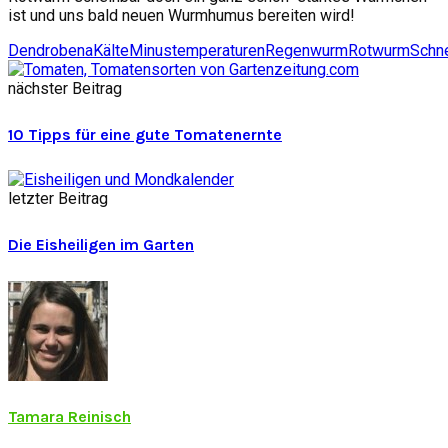
ist und uns bald neuen Wurmhumus bereiten wird!
Dendrobena
Kälte
Minustemperaturen
Regenwurm
Rotwurm
Schn
nächster Beitrag
10 Tipps für eine gute Tomatenernte
letzter Beitrag
Die Eisheiligen im Garten
Tamara Reinisch