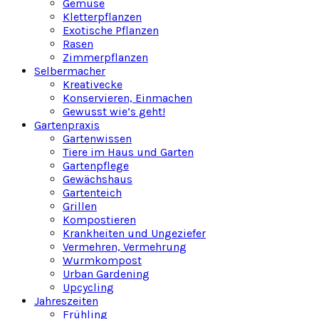
Gemüse
Kletterpflanzen
Exotische Pflanzen
Rasen
Zimmerpflanzen
Selbermacher
Kreativecke
Konservieren, Einmachen
Gewusst wie’s geht!
Gartenpraxis
Gartenwissen
Tiere im Haus und Garten
Gartenpflege
Gewächshaus
Gartenteich
Grillen
Kompostieren
Krankheiten und Ungeziefer
Vermehren, Vermehrung
Wurmkompost
Urban Gardening
Upcycling
Jahreszeiten
Frühling