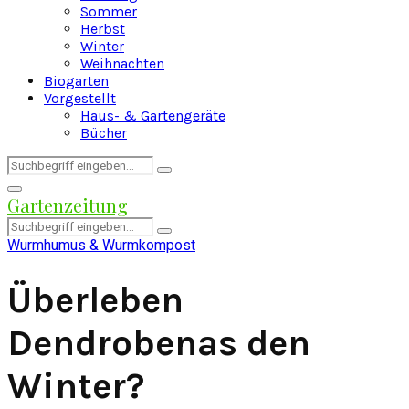
Sommer
Herbst
Winter
Weihnachten
Biogarten
Vorgestellt
Haus- & Gartengeräte
Bücher
Search
Search
for:
Facebook
Twitter
Instagram
Pinterest
Youtube
Snapchat
Primary
Gartenzeitung
Menu
Search
Search
for:
Wurmhumus & Wurmkompost
Überleben
Dendrobenas den
Winter?