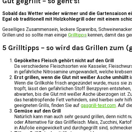
Gut gegrillt – so geht’s!
Sobald das Wetter wieder wärmer und die Gartensaison eing
Egal ob traditionell mit Holzkohlegrill oder mit einem schi
Geselliges Zusammensein, leckere Spareribs, Schweinenacken und
Grillen und so sollte man einige
Grilltipps
kennen, damit das gemü
5 Grilltipps – so wird das Grillen zum
Gepökeltes Fleisch gehört nicht auf den Grill
Da verschiedene Fleischsorten wie Kasseler, Fleischwu
in gefährliche Nitrosamine umgewandelt, welche krebser
Erst grillen, wenn die Glut mit weißer Asche umhüllt i
Wenn die Grillkohle frisch angezündet wurde, muss sie zu
tropft, lässt den gefährlichen Stoff Benzpyren entstehen
abwarten, bis die Glut mit weißer Asche überzogen ist. Z
das herabtropfende Fett verhindern, sind hierbei sehr hil
geeigneten Grills, finden Sie auf
gasgrill-test.com
. Auf d
Gemüse auf den Grill
Natürlich kann man auch sehr gesund grillen, denn nicht
oder Alternative für das Grillfleisch. Mais, Zucchini, K
in Alufolie eingewickelt und durchgegrillt sind, schmeck