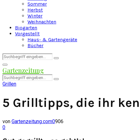
Sommer
Herbst
Winter
Weihnachten
Biogarten
Vorgestellt
Haus- & Gartengeräte
Bücher
Search
Search
for:
Facebook
Twitter
Instagram
Pinterest
Youtube
Snapchat
Primary
Gartenzeitung
Menu
Search
Search
for:
Grillen
5 Grilltipps, die ihr ke
von
Gartenzeitung.com
0
906
0