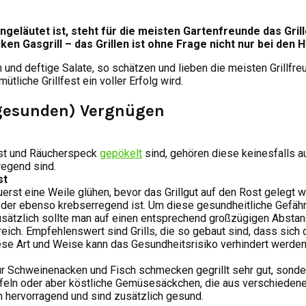
eläutet ist, steht für die meisten Gartenfreunde das Grill
cken Gasgrill – das Grillen ist ohne Frage nicht nur bei den 
 deftige Salate, so schätzen und lieben die meisten Grillfreund
tliche Grillfest ein voller Erfolg wird.
 (gesunden) Vergnügen
rst und Räucherspeck
gepökelt
sind, gehören diese keinesfalls au
regend sind.
st
erst eine Weile glühen, bevor das Grillgut auf den Rost gelegt w
, der ebenso krebserregend ist. Um diese gesundheitliche Gefähr
usätzlich sollte man auf einen entsprechend großzügigen Abstand 
freich. Empfehlenswert sind Grills, die so gebaut sind, dass sich
iese Art und Weise kann das Gesundheitsrisiko verhindert werden
 nur Schweinenacken und Fisch schmecken gegrillt sehr gut, sond
artoffeln oder aber köstliche Gemüsesäckchen, die aus verschied
en hervorragend und sind zusätzlich gesund.