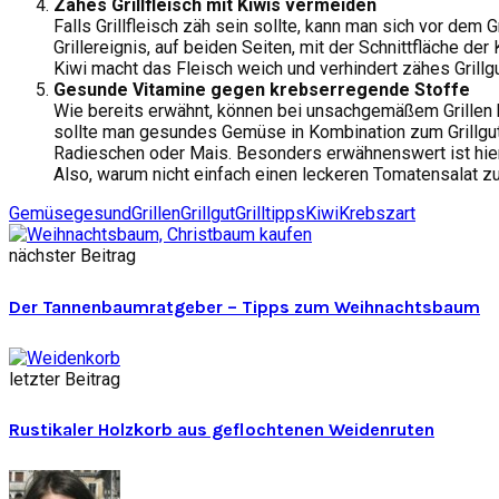
Zähes Grillfleisch mit Kiwis vermeiden
Falls Grillfleisch zäh sein sollte, kann man sich vor dem 
Grillereignis, auf beiden Seiten, mit der Schnittfläche de
Kiwi macht das Fleisch weich und verhindert zähes Grillgu
Gesunde Vitamine gegen krebserregende Stoffe
Wie bereits erwähnt, können bei unsachgemäßem Grillen 
sollte man gesundes Gemüse in Kombination zum Grillgut 
Radieschen oder Mais. Besonders erwähnenswert ist hie
Also, warum nicht einfach einen leckeren Tomatensalat zu
Gemüse
gesund
Grillen
Grillgut
Grilltipps
Kiwi
Krebs
zart
nächster Beitrag
Der Tannenbaumratgeber – Tipps zum Weihnachtsbaum
letzter Beitrag
Rustikaler Holzkorb aus geflochtenen Weidenruten