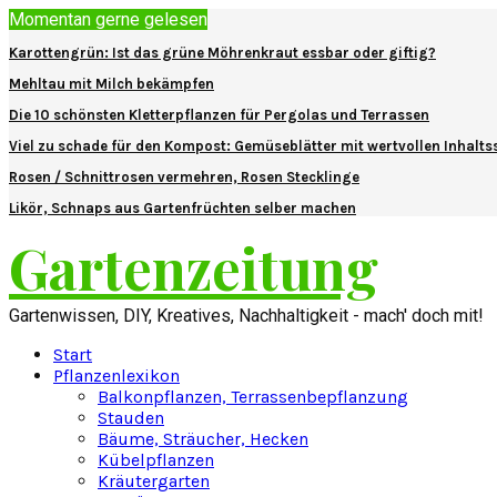
Momentan gerne gelesen
Karottengrün: Ist das grüne Möhrenkraut essbar oder giftig?
Mehltau mit Milch bekämpfen
Die 10 schönsten Kletterpflanzen für Pergolas und Terrassen
Viel zu schade für den Kompost: Gemüseblätter mit wertvollen Inhalts
Rosen / Schnittrosen vermehren, Rosen Stecklinge
Likör, Schnaps aus Gartenfrüchten selber machen
Gartenzeitung
Gartenwissen, DIY, Kreatives, Nachhaltigkeit - mach' doch mit!
Start
Pflanzenlexikon
Balkonpflanzen, Terrassenbepflanzung
Stauden
Bäume, Sträucher, Hecken
Kübelpflanzen
Kräutergarten