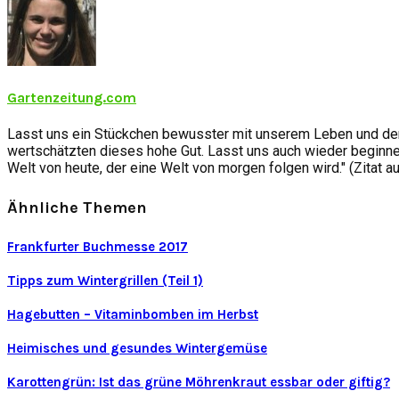
Gartenzeitung.com
Lasst uns ein Stückchen bewusster mit unserem Leben und der
wertschätzten dieses hohe Gut. Lasst uns auch wieder beginnen
Welt von heute, der eine Welt von morgen folgen wird." (Zitat a
Ähnliche Themen
Frankfurter Buchmesse 2017
Tipps zum Wintergrillen (Teil 1)
Hagebutten – Vitaminbomben im Herbst
Heimisches und gesundes Wintergemüse
Karottengrün: Ist das grüne Möhrenkraut essbar oder giftig?