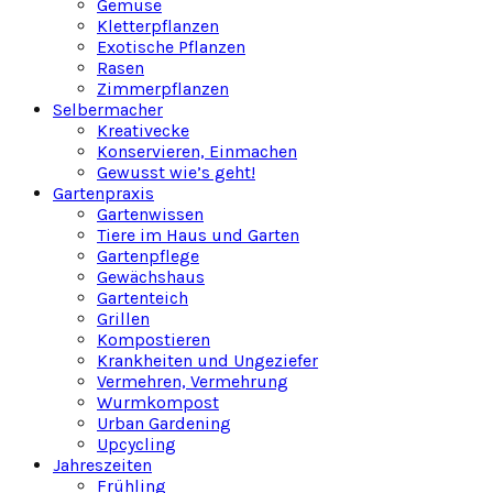
Gemüse
Kletterpflanzen
Exotische Pflanzen
Rasen
Zimmerpflanzen
Selbermacher
Kreativecke
Konservieren, Einmachen
Gewusst wie’s geht!
Gartenpraxis
Gartenwissen
Tiere im Haus und Garten
Gartenpflege
Gewächshaus
Gartenteich
Grillen
Kompostieren
Krankheiten und Ungeziefer
Vermehren, Vermehrung
Wurmkompost
Urban Gardening
Upcycling
Jahreszeiten
Frühling