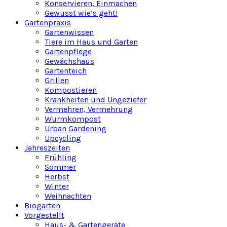
Konservieren, Einmachen
Gewusst wie’s geht!
Gartenpraxis
Gartenwissen
Tiere im Haus und Garten
Gartenpflege
Gewächshaus
Gartenteich
Grillen
Kompostieren
Krankheiten und Ungeziefer
Vermehren, Vermehrung
Wurmkompost
Urban Gardening
Upcycling
Jahreszeiten
Frühling
Sommer
Herbst
Winter
Weihnachten
Biogarten
Vorgestellt
Haus- & Gartengeräte