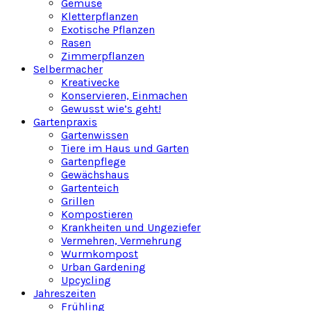
Gemüse
Kletterpflanzen
Exotische Pflanzen
Rasen
Zimmerpflanzen
Selbermacher
Kreativecke
Konservieren, Einmachen
Gewusst wie’s geht!
Gartenpraxis
Gartenwissen
Tiere im Haus und Garten
Gartenpflege
Gewächshaus
Gartenteich
Grillen
Kompostieren
Krankheiten und Ungeziefer
Vermehren, Vermehrung
Wurmkompost
Urban Gardening
Upcycling
Jahreszeiten
Frühling