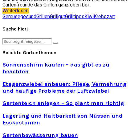
Gartenfreunde das Grillen ganz oben bei...
Weiterlesen
Gemüse
gesund
Grillen
Grillgut
Grilltipps
Kiwi
Krebs
zart
Suche hier!
Search
Search
for:
Beliebte Gartenthemen
Sonnenschirm kaufen – das gibt es zu
beachten
Etagenzwiebel anbauen: Pflege, Vermehrung
und häufige Probleme der Luftzwiebel
Gartenteich anlegen – So plant man richtig
Lagerung und Haltbarkeit von Nüssen und
Esskastanien
Gartenbewässerung bauen