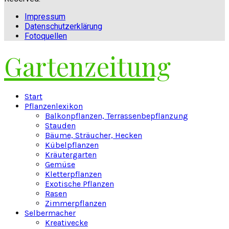
Impressum
Datenschutzerklärung
Fotoquellen
Gartenzeitung
Facebook
Twitter
Instagram
Pinterest
Youtube
Snapchat
Start
Pflanzenlexikon
Balkonpflanzen, Terrassenbepflanzung
Stauden
Bäume, Sträucher, Hecken
Kübelpflanzen
Kräutergarten
Gemüse
Kletterpflanzen
Exotische Pflanzen
Rasen
Zimmerpflanzen
Selbermacher
Kreativecke