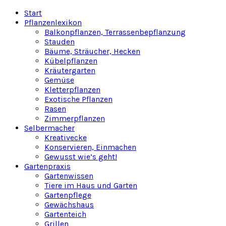
Facebook
Twitter
Instagram
Pinterest
Youtube
Snapchat
Start
Pflanzenlexikon
Balkonpflanzen, Terrassenbepflanzung
Stauden
Bäume, Sträucher, Hecken
Kübelpflanzen
Kräutergarten
Gemüse
Kletterpflanzen
Exotische Pflanzen
Rasen
Zimmerpflanzen
Selbermacher
Kreativecke
Konservieren, Einmachen
Gewusst wie’s geht!
Gartenpraxis
Gartenwissen
Tiere im Haus und Garten
Gartenpflege
Gewächshaus
Gartenteich
Grillen