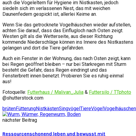
auch die Vogeleltern für Hygiene im Nistkasten, jedoch
siedeln sich im verlassenen Nest, das mit weichen
Daunenfedern gespickt ist, allerlei Keime an.
Wenn Sie das getrocknete Vogelhäuschen wieder aufstellen,
achten Sie darauf, dass das Einflugloch nach Osten zeigt.
Westen gilt als die Wetterseite, aus dieser Richtung
kommende Niederschläge können ins Innere des Nistkastens
gelangen und dort die Tiere gefährden.
Auch ein Fenster in der Wohnung, das nach Osten zeigt, kann
bei Regen geöffnet bleiben – nur bei Starkregen mit Sturm
besteht die Gefahr, dass Regen eindringt und das
Fensterbrett innen benetzt. Probieren Sie es ruhig einmal
aus!
Fotoquelle:
Futterhaus / Malivan_Julia
&
Futtersilo / TTphoto
@shutterstock.com
brüten
Fütterung
Nistkästen
Singvögel
Tiere
Vögel
Vogelhäuschen
nächster Beitrag
Ressourcenschonend leben und bewusst mit