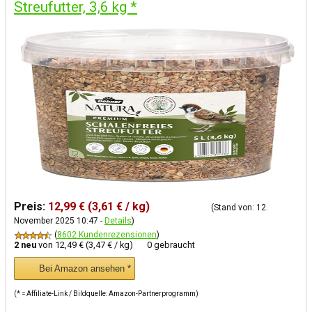
Streufutter, 3,6 kg
*
Preis:
12,99 € (3,61 € / kg)
(Stand von: 12.
November 2025 10:47 -
Details
)
(
8602 Kundenrezensionen
)
2 neu
von
12,49 € (3,47 € / kg)
0 gebraucht
Bei Amazon ansehen *
(* = Affiliate-Link / Bildquelle: Amazon-Partnerprogramm)