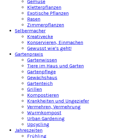
Gemüse
Kletterpflanzen
Exotische Pflanzen
Rasen
Zimmerpflanzen
Selbermacher
Kreativecke
Konservieren, Einmachen
Gewusst wie’s geht!
Gartenpraxis
Gartenwissen
Tiere im Haus und Garten
Gartenpflege
Gewächshaus
Gartenteich
Grillen
Kompostieren
Krankheiten und Ungeziefer
Vermehren, Vermehrung
Wurmkompost
Urban Gardening
Upcycling
Jahreszeiten
Frühling