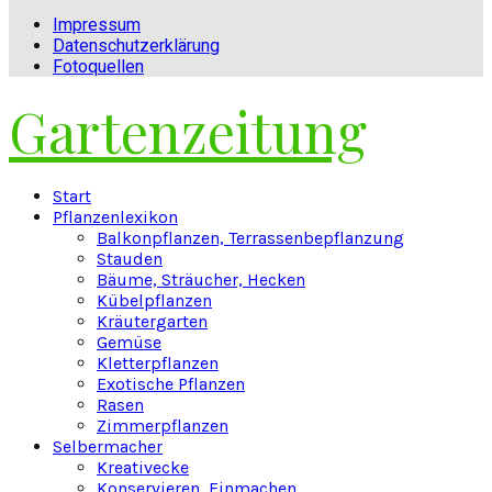
Impressum
Datenschutzerklärung
Fotoquellen
Gartenzeitung
Facebook
Twitter
Instagram
Pinterest
Youtube
Snapchat
Start
Pflanzenlexikon
Balkonpflanzen, Terrassenbepflanzung
Stauden
Bäume, Sträucher, Hecken
Kübelpflanzen
Kräutergarten
Gemüse
Kletterpflanzen
Exotische Pflanzen
Rasen
Zimmerpflanzen
Selbermacher
Kreativecke
Konservieren, Einmachen