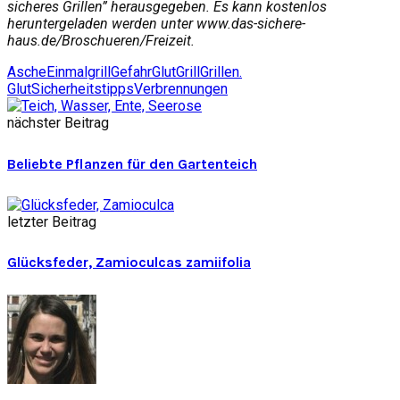
sicheres Grillen” herausgegeben. Es kann kostenlos
heruntergeladen werden unter www.das-sichere-
haus.de/Broschueren/Freizeit.
Asche
Einmalgrill
Gefahr
Glut
Grill
Grillen.
Glut
Sicherheitstipps
Verbrennungen
nächster Beitrag
Beliebte Pflanzen für den Gartenteich
letzter Beitrag
Glücksfeder, Zamioculcas zamiifolia