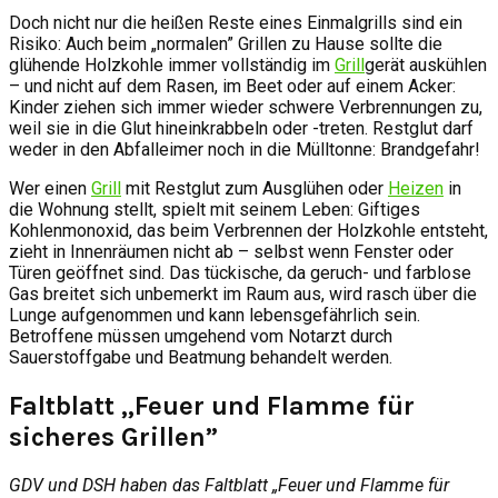
Doch nicht nur die heißen Reste eines Einmalgrills sind ein
Risiko: Auch beim „normalen” Grillen zu Hause sollte die
glühende Holzkohle immer vollständig im
Grill
gerät auskühlen
– und nicht auf dem Rasen, im Beet oder auf einem Acker:
Kinder ziehen sich immer wieder schwere Verbrennungen zu,
weil sie in die Glut hineinkrabbeln oder -treten. Restglut darf
weder in den Abfalleimer noch in die Mülltonne: Brandgefahr!
Wer einen
Grill
mit Restglut zum Ausglühen oder
Heizen
in
die Wohnung stellt, spielt mit seinem Leben: Giftiges
Kohlenmonoxid, das beim Verbrennen der Holzkohle entsteht,
zieht in Innenräumen nicht ab – selbst wenn Fenster oder
Türen geöffnet sind. Das tückische, da geruch- und farblose
Gas breitet sich unbemerkt im Raum aus, wird rasch über die
Lunge aufgenommen und kann lebensgefährlich sein.
Betroffene müssen umgehend vom Notarzt durch
Sauerstoffgabe und Beatmung behandelt werden.
Faltblatt „Feuer und Flamme für
sicheres Grillen”
GDV und DSH haben das Faltblatt „Feuer und Flamme für