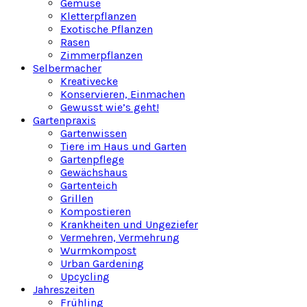
Gemüse
Kletterpflanzen
Exotische Pflanzen
Rasen
Zimmerpflanzen
Selbermacher
Kreativecke
Konservieren, Einmachen
Gewusst wie’s geht!
Gartenpraxis
Gartenwissen
Tiere im Haus und Garten
Gartenpflege
Gewächshaus
Gartenteich
Grillen
Kompostieren
Krankheiten und Ungeziefer
Vermehren, Vermehrung
Wurmkompost
Urban Gardening
Upcycling
Jahreszeiten
Frühling