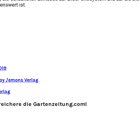
enswert ist.
019
Loy /emons Verlag
erlag
eichere die Gartenzeitung.com!