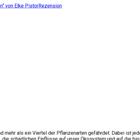
n“ von Elke Pistor
Rezension
und mehr als ein Viertel der Pflanzenarten gefährdet. Dabei ist je
ie schädlichen Einflüsse auf unser Ökosystem und auf die biolog