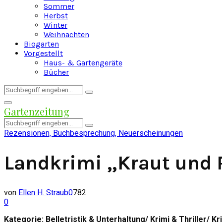
Sommer
Herbst
Winter
Weihnachten
Biogarten
Vorgestellt
Haus- & Gartengeräte
Bücher
Search
Search
for:
Facebook
Twitter
Instagram
Pinterest
Youtube
Snapchat
Primary
Gartenzeitung
Menu
Search
Search
for:
Rezensionen, Buchbesprechung, Neuerscheinungen
Landkrimi „Kraut und 
von
Ellen H. Straub
0
782
0
Kategorie: Belletristik & Unterhaltung/ Krimi & Thriller/ 