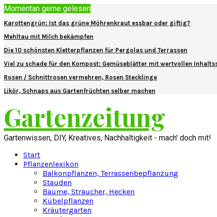
Momentan gerne gelesen
Karottengrün: Ist das grüne Möhrenkraut essbar oder giftig?
Mehltau mit Milch bekämpfen
Die 10 schönsten Kletterpflanzen für Pergolas und Terrassen
Viel zu schade für den Kompost: Gemüseblätter mit wertvollen Inhalts
Rosen / Schnittrosen vermehren, Rosen Stecklinge
Likör, Schnaps aus Gartenfrüchten selber machen
Gartenzeitung
Gartenwissen, DIY, Kreatives, Nachhaltigkeit - mach' doch mit!
Start
Pflanzenlexikon
Balkonpflanzen, Terrassenbepflanzung
Stauden
Bäume, Sträucher, Hecken
Kübelpflanzen
Kräutergarten