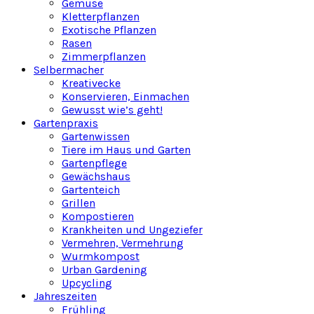
Gemüse
Kletterpflanzen
Exotische Pflanzen
Rasen
Zimmerpflanzen
Selbermacher
Kreativecke
Konservieren, Einmachen
Gewusst wie’s geht!
Gartenpraxis
Gartenwissen
Tiere im Haus und Garten
Gartenpflege
Gewächshaus
Gartenteich
Grillen
Kompostieren
Krankheiten und Ungeziefer
Vermehren, Vermehrung
Wurmkompost
Urban Gardening
Upcycling
Jahreszeiten
Frühling