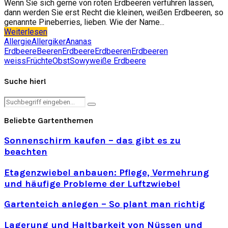
Wenn Sie sich gerne von roten Erdbeeren verführen lassen,
dann werden Sie erst Recht die kleinen, weißen Erdbeeren, so
genannte Pineberries, lieben. Wie der Name...
Weiterlesen
Allergie
Allergiker
Ananas
Erdbeere
Beeren
Erdbeere
Erdbeeren
Erdbeeren
weiss
Früchte
Obst
Sowy
weiße Erdbeere
Suche hier!
Search
Search
for:
Beliebte Gartenthemen
Sonnenschirm kaufen – das gibt es zu
beachten
Etagenzwiebel anbauen: Pflege, Vermehrung
und häufige Probleme der Luftzwiebel
Gartenteich anlegen – So plant man richtig
Lagerung und Haltbarkeit von Nüssen und