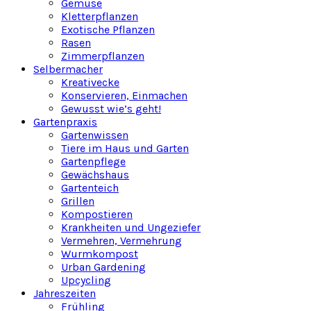
Gemüse
Kletterpflanzen
Exotische Pflanzen
Rasen
Zimmerpflanzen
Selbermacher
Kreativecke
Konservieren, Einmachen
Gewusst wie’s geht!
Gartenpraxis
Gartenwissen
Tiere im Haus und Garten
Gartenpflege
Gewächshaus
Gartenteich
Grillen
Kompostieren
Krankheiten und Ungeziefer
Vermehren, Vermehrung
Wurmkompost
Urban Gardening
Upcycling
Jahreszeiten
Frühling