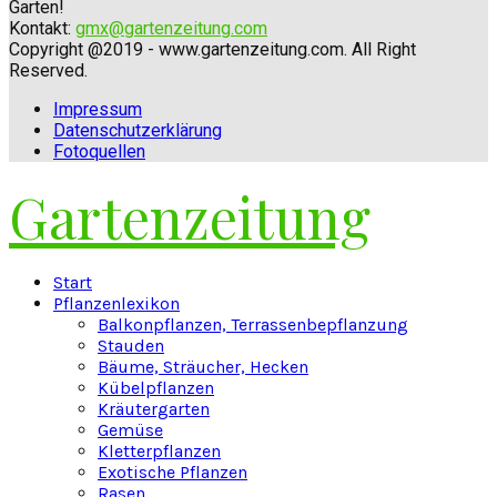
Garten!
Kontakt:
gmx@gartenzeitung.com
Copyright @2019 - www.gartenzeitung.com. All Right
Reserved.
Impressum
Datenschutzerklärung
Fotoquellen
Gartenzeitung
Facebook
Twitter
Instagram
Pinterest
Youtube
Snapchat
Start
Pflanzenlexikon
Balkonpflanzen, Terrassenbepflanzung
Stauden
Bäume, Sträucher, Hecken
Kübelpflanzen
Kräutergarten
Gemüse
Kletterpflanzen
Exotische Pflanzen
Rasen