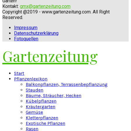
Garten!
Kontakt:
gmx@gartenzeitung.com
Copyright @2019 - www.gartenzeitung.com. All Right
Reserved.
Impressum
Datenschutzerklärung
Fotoquellen
Gartenzeitung
Facebook
Twitter
Instagram
Pinterest
Youtube
Snapchat
Start
Pflanzenlexikon
Balkonpflanzen, Terrassenbepflanzung
Stauden
Bäume, Sträucher, Hecken
Kübelpflanzen
Kräutergarten
Gemüse
Kletterpflanzen
Exotische Pflanzen
Rasen