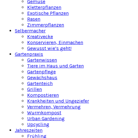
Gemüse
Kletterpflanzen
Exotische Pflanzen
Rasen
Zimmerpflanzen
Selbermacher
Kreativecke
Konservieren, Einmachen
Gewusst wie’s geht!
Gartenpraxis
Gartenwissen
Tiere im Haus und Garten
Gartenpflege
Gewächshaus
Gartenteich
Grillen
Kompostieren
Krankheiten und Ungeziefer
Vermehren, Vermehrung
Wurmkompost
Urban Gardening
Upcycling
Jahreszeiten
Frühling