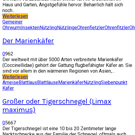
Haus und Garten, Angstgefühle hervor. Beharrlich hält sich
noch...
Weiterlesen
Gemeiner
Ohrwurm
Insekten
Nützling
Nützlinge
Ohrenfietzler
Ohrenfitzler
Oh
Der Marienkäfer
0
962
Der weltweit mit über 5000 Arten verbreitete Marienkäfer
(Coccinellidae) gehört der Gattung flugbefähigter Käfer an. Sie
sind vor allem in den wärmeren Regionen von Asien,...
Weiterlesen
Ameise
Blattlaus
Blattläuse
Marienkäfer
Nützling
Siebenpunkt
Käfer
Großer oder Tigerschnegel (Limax
maximus)
0
5667
Der Tigerschnegel ist eine 10 bis 20 Zentimeter lange
Nacktschnecke aus der Familie der Schnegel, oftmals auch