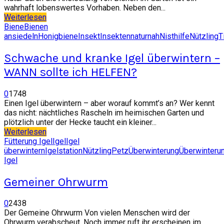
wahrhaft lobenswertes Vorhaben. Neben den...
Weiterlesen
Biene
Bienen
ansiedeln
Honigbiene
Insekt
Insekten
naturnah
Nisthilfe
Nützling
T
Schwache und kranke Igel überwintern –
WANN sollte ich HELFEN?
0
1748
Einen Igel überwintern – aber worauf kommt’s an? Wer kennt
das nicht: nächtliches Rascheln im heimischen Garten und
plötzlich unter der Hecke taucht ein kleiner...
Weiterlesen
Fütterung Igel
Igel
Igel
überwintern
Igelstation
Nützling
Petz
Überwinterung
Überwinteru
Igel
Gemeiner Ohrwurm
0
2438
Der Gemeine Ohrwurm Von vielen Menschen wird der
Ohrwurm verabscheut. Noch immer ruft ihr erscheinen im