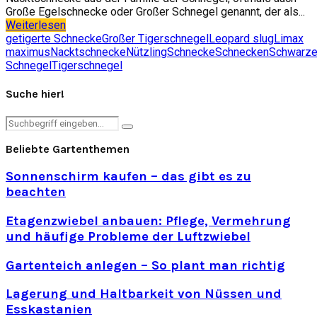
Große Egelschnecke oder Großer Schnegel genannt, der als...
Weiterlesen
getigerte Schnecke
Großer Tigerschnegel
Leopard slug
Limax
maximus
Nacktschnecke
Nützling
Schnecke
Schnecken
Schwarze
Schnegel
Tigerschnegel
Suche hier!
Search
Search
for:
Beliebte Gartenthemen
Sonnenschirm kaufen – das gibt es zu
beachten
Etagenzwiebel anbauen: Pflege, Vermehrung
und häufige Probleme der Luftzwiebel
Gartenteich anlegen – So plant man richtig
Lagerung und Haltbarkeit von Nüssen und
Esskastanien