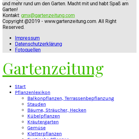
und mehr rund um den Garten. Macht mit und habt Spaß am
Garten!
Kontakt:
gmx@gartenzeitung.com
Copyright @2019 - www.gartenzeitung.com. All Right
Reserved.
Impressum
Datenschutzerklärung
Fotoquellen
Gartenzeitung
Facebook
Twitter
Instagram
Pinterest
Youtube
Snapchat
Start
Pflanzenlexikon
Balkonpflanzen, Terrassenbepflanzung
Stauden
Bäume, Sträucher, Hecken
Kübelpflanzen
Kräutergarten
Gemüse
Kletterpflanzen