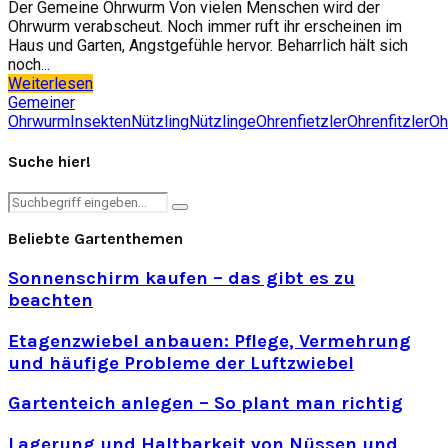
Der Gemeine Ohrwurm Von vielen Menschen wird der
Ohrwurm verabscheut. Noch immer ruft ihr erscheinen im
Haus und Garten, Angstgefühle hervor. Beharrlich hält sich
noch...
Weiterlesen
Gemeiner
Ohrwurm
Insekten
Nützling
Nützlinge
Ohrenfietzler
Ohrenfitzler
Oh
Suche hier!
Search
Search
for:
Beliebte Gartenthemen
Sonnenschirm kaufen – das gibt es zu
beachten
Etagenzwiebel anbauen: Pflege, Vermehrung
und häufige Probleme der Luftzwiebel
Gartenteich anlegen – So plant man richtig
Lagerung und Haltbarkeit von Nüssen und