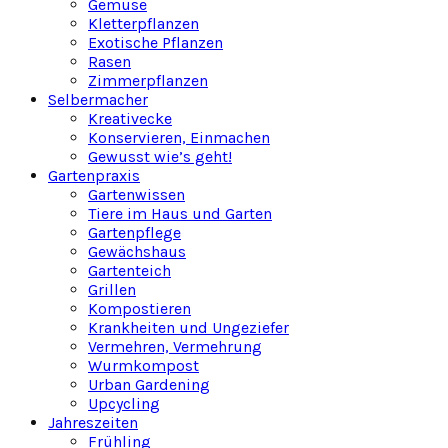
Gemüse
Kletterpflanzen
Exotische Pflanzen
Rasen
Zimmerpflanzen
Selbermacher
Kreativecke
Konservieren, Einmachen
Gewusst wie’s geht!
Gartenpraxis
Gartenwissen
Tiere im Haus und Garten
Gartenpflege
Gewächshaus
Gartenteich
Grillen
Kompostieren
Krankheiten und Ungeziefer
Vermehren, Vermehrung
Wurmkompost
Urban Gardening
Upcycling
Jahreszeiten
Frühling