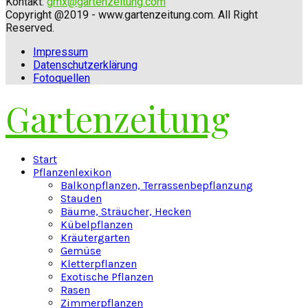
Kontakt:
gmx@gartenzeitung.com
Copyright @2019 - www.gartenzeitung.com. All Right
Reserved.
Impressum
Datenschutzerklärung
Fotoquellen
Gartenzeitung
Facebook
Twitter
Instagram
Pinterest
Youtube
Snapchat
Start
Pflanzenlexikon
Balkonpflanzen, Terrassenbepflanzung
Stauden
Bäume, Sträucher, Hecken
Kübelpflanzen
Kräutergarten
Gemüse
Kletterpflanzen
Exotische Pflanzen
Rasen
Zimmerpflanzen