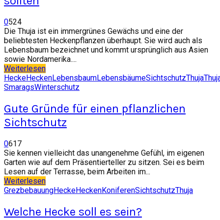
sollten
0
524
Die Thuja ist ein immergrünes Gewächs und eine der
beliebtesten Heckenpflanzen überhaupt. Sie wird auch als
Lebensbaum bezeichnet und kommt ursprünglich aus Asien
sowie Nordamerika....
Weiterlesen
Hecke
Hecken
Lebensbaum
Lebensbäume
Sichtschutz
Thuja
Thuj
Smarags
Winterschutz
Gute Gründe für einen pflanzlichen
Sichtschutz
0
617
Sie kennen vielleicht das unangenehme Gefühl, im eigenen
Garten wie auf dem Präsentierteller zu sitzen. Sei es beim
Lesen auf der Terrasse, beim Arbeiten im...
Weiterlesen
Grezbebauung
Hecke
Hecken
Koniferen
Sichtschutz
Thuja
Welche Hecke soll es sein?