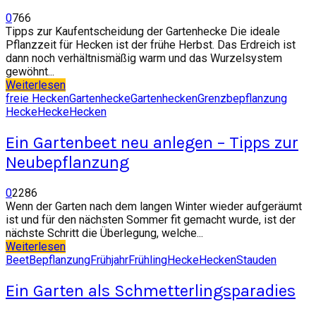
0
766
Tipps zur Kaufentscheidung der Gartenhecke Die ideale
Pflanzzeit für Hecken ist der frühe Herbst. Das Erdreich ist
dann noch verhältnismäßig warm und das Wurzelsystem
gewöhnt...
Weiterlesen
freie Hecken
Gartenhecke
Gartenhecken
Grenzbepflanzung
Hecke
Hecke
Hecken
Ein Gartenbeet neu anlegen – Tipps zur
Neubepflanzung
0
2286
Wenn der Garten nach dem langen Winter wieder aufgeräumt
ist und für den nächsten Sommer fit gemacht wurde, ist der
nächste Schritt die Überlegung, welche...
Weiterlesen
Beet
Bepflanzung
Frühjahr
Frühling
Hecke
Hecken
Stauden
Ein Garten als Schmetterlingsparadies