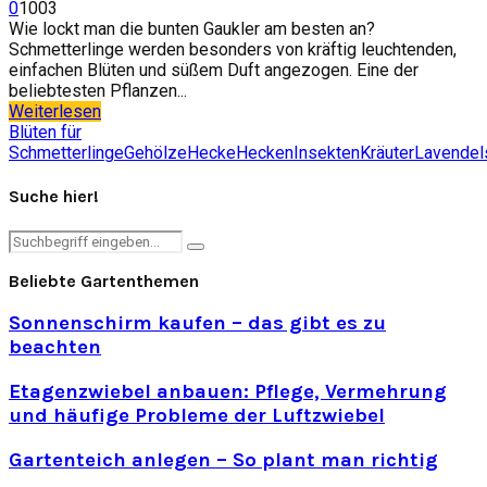
0
1003
Wie lockt man die bunten Gaukler am besten an?
Schmetterlinge werden besonders von kräftig leuchtenden,
einfachen Blüten und süßem Duft angezogen. Eine der
beliebtesten Pflanzen...
Weiterlesen
Blüten für
Schmetterlinge
Gehölze
Hecke
Hecken
Insekten
Kräuter
Lavendel
Suche hier!
Search
Search
for:
Beliebte Gartenthemen
Sonnenschirm kaufen – das gibt es zu
beachten
Etagenzwiebel anbauen: Pflege, Vermehrung
und häufige Probleme der Luftzwiebel
Gartenteich anlegen – So plant man richtig