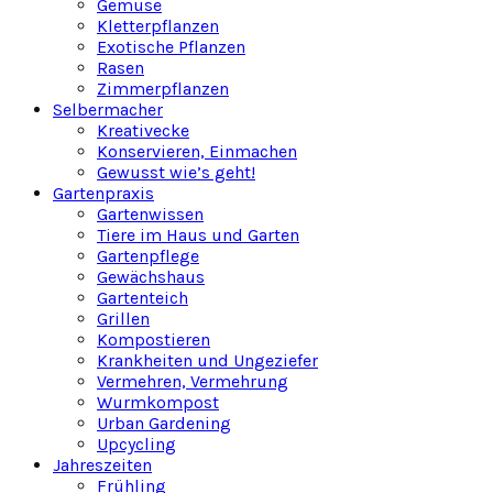
Gemüse
Kletterpflanzen
Exotische Pflanzen
Rasen
Zimmerpflanzen
Selbermacher
Kreativecke
Konservieren, Einmachen
Gewusst wie’s geht!
Gartenpraxis
Gartenwissen
Tiere im Haus und Garten
Gartenpflege
Gewächshaus
Gartenteich
Grillen
Kompostieren
Krankheiten und Ungeziefer
Vermehren, Vermehrung
Wurmkompost
Urban Gardening
Upcycling
Jahreszeiten
Frühling