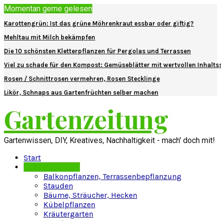
Momentan gerne gelesen
Karottengrün: Ist das grüne Möhrenkraut essbar oder giftig?
Mehltau mit Milch bekämpfen
Die 10 schönsten Kletterpflanzen für Pergolas und Terrassen
Viel zu schade für den Kompost: Gemüseblätter mit wertvollen Inhalts
Rosen / Schnittrosen vermehren, Rosen Stecklinge
Likör, Schnaps aus Gartenfrüchten selber machen
Gartenzeitung
Gartenwissen, DIY, Kreatives, Nachhaltigkeit - mach' doch mit!
Start
Pflanzenlexikon
Balkonpflanzen, Terrassenbepflanzung
Stauden
Bäume, Sträucher, Hecken
Kübelpflanzen
Kräutergarten