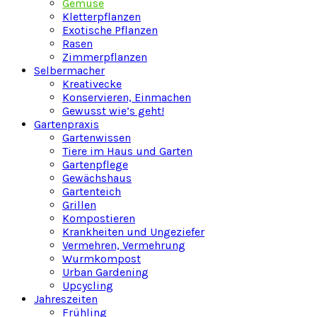
Gemüse
Kletterpflanzen
Exotische Pflanzen
Rasen
Zimmerpflanzen
Selbermacher
Kreativecke
Konservieren, Einmachen
Gewusst wie’s geht!
Gartenpraxis
Gartenwissen
Tiere im Haus und Garten
Gartenpflege
Gewächshaus
Gartenteich
Grillen
Kompostieren
Krankheiten und Ungeziefer
Vermehren, Vermehrung
Wurmkompost
Urban Gardening
Upcycling
Jahreszeiten
Frühling