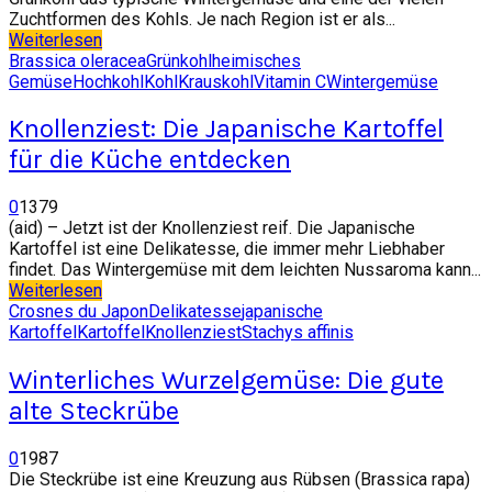
Zuchtformen des Kohls. Je nach Region ist er als...
Weiterlesen
Brassica oleracea
Grünkohl
heimisches
Gemüse
Hochkohl
Kohl
Krauskohl
Vitamin C
Wintergemüse
Knollenziest: Die Japanische Kartoffel
für die Küche entdecken
0
1379
(aid) – Jetzt ist der Knollenziest reif. Die Japanische
Kartoffel ist eine Delikatesse, die immer mehr Liebhaber
findet. Das Wintergemüse mit dem leichten Nussaroma kann...
Weiterlesen
Crosnes du Japon
Delikatesse
japanische
Kartoffel
Kartoffel
Knollenziest
Stachys affinis
Winterliches Wurzelgemüse: Die gute
alte Steckrübe
0
1987
Die Steckrübe ist eine Kreuzung aus Rübsen (Brassica rapa)