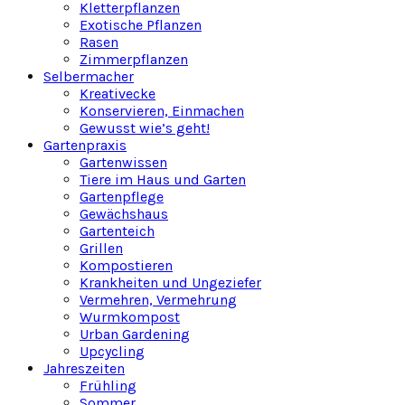
Kletterpflanzen
Exotische Pflanzen
Rasen
Zimmerpflanzen
Selbermacher
Kreativecke
Konservieren, Einmachen
Gewusst wie’s geht!
Gartenpraxis
Gartenwissen
Tiere im Haus und Garten
Gartenpflege
Gewächshaus
Gartenteich
Grillen
Kompostieren
Krankheiten und Ungeziefer
Vermehren, Vermehrung
Wurmkompost
Urban Gardening
Upcycling
Jahreszeiten
Frühling
Sommer