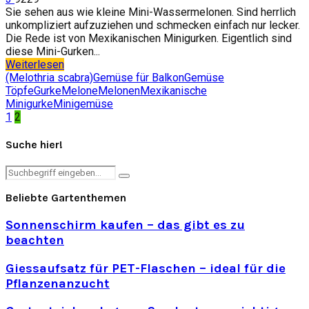
Sie sehen aus wie kleine Mini-Wassermelonen. Sind herrlich
unkompliziert aufzuziehen und schmecken einfach nur lecker.
Die Rede ist von Mexikanischen Minigurken. Eigentlich sind
diese Mini-Gurken...
Weiterlesen
(Melothria scabra)
Gemüse für Balkon
Gemüse
Töpfe
Gurke
Melone
Melonen
Mexikanische
Minigurke
Minigemüse
Seitennummerierung
1
2
der
Suche hier!
Beiträge
Search
Search
for:
Beliebte Gartenthemen
Sonnenschirm kaufen – das gibt es zu
beachten
Giessaufsatz für PET-Flaschen – ideal für die
Pflanzenanzucht