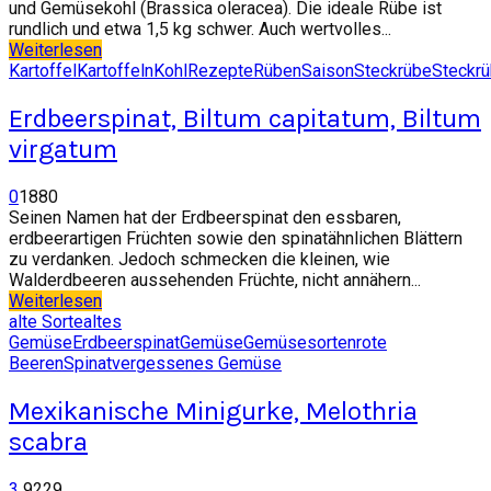
und Gemüsekohl (Brassica oleracea). Die ideale Rübe ist
rundlich und etwa 1,5 kg schwer. Auch wertvolles...
Weiterlesen
Kartoffel
Kartoffeln
Kohl
Rezepte
Rüben
Saison
Steckrübe
Steckr
Erdbeerspinat, Biltum capitatum, Biltum
virgatum
0
1880
Seinen Namen hat der Erdbeerspinat den essbaren,
erdbeerartigen Früchten sowie den spinatähnlichen Blättern
zu verdanken. Jedoch schmecken die kleinen, wie
Walderdbeeren aussehenden Früchte, nicht annähern...
Weiterlesen
alte Sorte
altes
Gemüse
Erdbeerspinat
Gemüse
Gemüsesorten
rote
Beeren
Spinat
vergessenes Gemüse
Mexikanische Minigurke, Melothria
scabra
3
9229