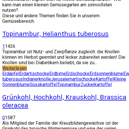
kann man einen kleinen Gemüsegarten am sinnvollsten
nutzen?
Diese und andere Themen finden Sie in unserem
Gemüsebereich.
Topinambur, Helianthus tuberosus
1
1426
Topinambur ist Nutz- und Zierpflanze zugleich: die Knollen
können im Herbst geerntet und lecker zubereitet werden! Die
Knollen sind bei Diabetikern beliebt, da sie zu...
Weiterlesen
Erdäpfel
Erdartischocke
Erdbirne
Erdschocke
Erdsonnenblume
Ew
tuberosus
Indianerknolle
Jerusalemartischocke
Kartoffel
Kleine
Sonnenblume
Süsskartoffel
Topinambur
Zuckerkartoffel
Grünkohl, Hochkohl, Krauskohl, Brassica
oleracea
0
1587
Als Mitglied der Familie der Kreuzblütengewächse ist der
Grünkohl das typische Wintergemüse und eine der vielen