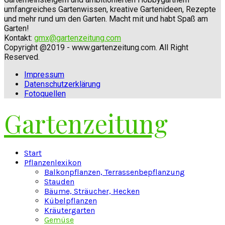
umfangreiches Gartenwissen, kreative Gartenideen, Rezepte
und mehr rund um den Garten. Macht mit und habt Spaß am
Garten!
Kontakt:
gmx@gartenzeitung.com
Copyright @2019 - www.gartenzeitung.com. All Right
Reserved.
Impressum
Datenschutzerklärung
Fotoquellen
Gartenzeitung
Facebook
Twitter
Instagram
Pinterest
Youtube
Snapchat
Start
Pflanzenlexikon
Balkonpflanzen, Terrassenbepflanzung
Stauden
Bäume, Sträucher, Hecken
Kübelpflanzen
Kräutergarten
Gemüse