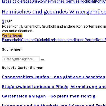
Brassica oleracea
Grünkohl
heimisches Gemüse
Hochkohl
Kohl
Kr
Heimisches und gesundes Wintergemüs
0
1250
Rosenkohl, Blumenkohl, Grünkohl und andere Kohlsorten sind i
von Antioxidantien...
Weiterlesen
Blumenkohl
Gemüse
Grünkohl
krebshemmend
Lauch
Porree
Rote 
Suche hier!
Search
Search
for:
Beliebte Gartenthemen
Sonnenschirm kaufen – das gibt es zu beachten
Etagenzwiebel anbauen: Pflege, Vermehrung und
Gartenteich anlegen – So plant man richtig
Lagerung und Haltbarkeit von Nüssen und Essk