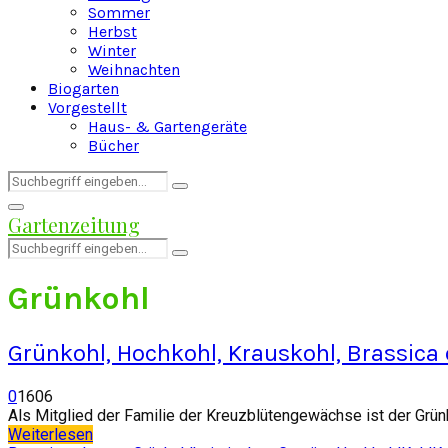
Sommer
Herbst
Winter
Weihnachten
Biogarten
Vorgestellt
Haus- & Gartengeräte
Bücher
Search
Search
for:
Facebook
Twitter
Instagram
Pinterest
Youtube
Snapchat
Primary
Gartenzeitung
Menu
Search
Search
for:
Grünkohl
Grünkohl, Hochkohl, Krauskohl, Brassica 
0
1606
Als Mitglied der Familie der Kreuzblütengewächse ist der Grün
Weiterlesen