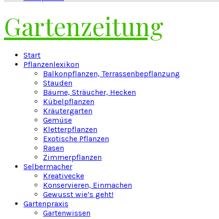
Gartenzeitung
Facebook
Twitter
Instagram
Pinterest
Youtube
Snapchat
Start
Pflanzenlexikon
Balkonpflanzen, Terrassenbepflanzung
Stauden
Bäume, Sträucher, Hecken
Kübelpflanzen
Kräutergarten
Gemüse
Kletterpflanzen
Exotische Pflanzen
Rasen
Zimmerpflanzen
Selbermacher
Kreativecke
Konservieren, Einmachen
Gewusst wie’s geht!
Gartenpraxis
Gartenwissen