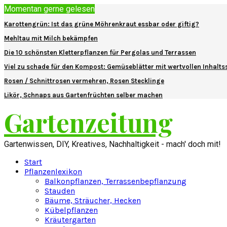
Momentan gerne gelesen
Karottengrün: Ist das grüne Möhrenkraut essbar oder giftig?
Mehltau mit Milch bekämpfen
Die 10 schönsten Kletterpflanzen für Pergolas und Terrassen
Viel zu schade für den Kompost: Gemüseblätter mit wertvollen Inhalts
Rosen / Schnittrosen vermehren, Rosen Stecklinge
Likör, Schnaps aus Gartenfrüchten selber machen
Gartenzeitung
Gartenwissen, DIY, Kreatives, Nachhaltigkeit - mach' doch mit!
Start
Pflanzenlexikon
Balkonpflanzen, Terrassenbepflanzung
Stauden
Bäume, Sträucher, Hecken
Kübelpflanzen
Kräutergarten