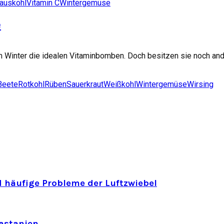
auskohl
Vitamin C
Wintergemüse
e
m Winter die idealen Vitaminbomben. Doch besitzen sie noch and
Beete
Rotkohl
Rüben
Sauerkraut
Weißkohl
Wintergemüse
Wirsing
 häufige Probleme der Luftzwiebel
astanien