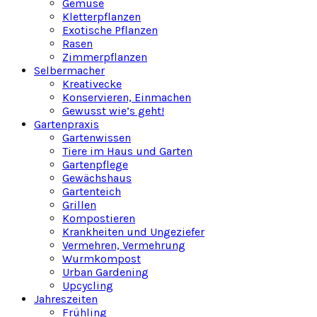
Gemüse
Kletterpflanzen
Exotische Pflanzen
Rasen
Zimmerpflanzen
Selbermacher
Kreativecke
Konservieren, Einmachen
Gewusst wie’s geht!
Gartenpraxis
Gartenwissen
Tiere im Haus und Garten
Gartenpflege
Gewächshaus
Gartenteich
Grillen
Kompostieren
Krankheiten und Ungeziefer
Vermehren, Vermehrung
Wurmkompost
Urban Gardening
Upcycling
Jahreszeiten
Frühling