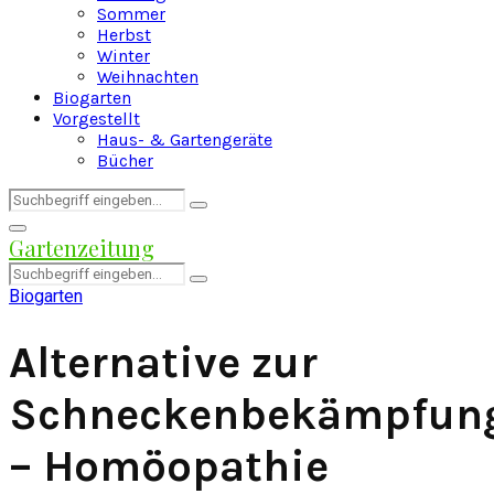
Sommer
Herbst
Winter
Weihnachten
Biogarten
Vorgestellt
Haus- & Gartengeräte
Bücher
Search
Search
for:
Facebook
Twitter
Instagram
Pinterest
Youtube
Snapchat
Primary
Gartenzeitung
Menu
Search
Search
for:
Biogarten
Alternative zur
Schneckenbekämpfun
– Homöopathie