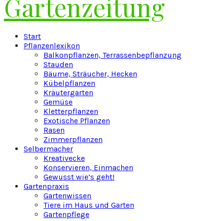
Gartenzeitung
Facebook
Twitter
Instagram
Pinterest
Youtube
Snapchat
Start
Pflanzenlexikon
Balkonpflanzen, Terrassenbepflanzung
Stauden
Bäume, Sträucher, Hecken
Kübelpflanzen
Kräutergarten
Gemüse
Kletterpflanzen
Exotische Pflanzen
Rasen
Zimmerpflanzen
Selbermacher
Kreativecke
Konservieren, Einmachen
Gewusst wie’s geht!
Gartenpraxis
Gartenwissen
Tiere im Haus und Garten
Gartenpflege