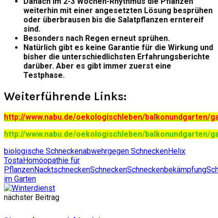
Danach im 2-3 Wochen-Rhythmus die Pflanzen
weiterhin mit einer angesetzten Lösung besprühen
oder überbrausen bis die Salatpflanzen erntereif
sind.
Besonders nach Regen erneut sprühen.
Natürlich gibt es keine Garantie für die Wirkung und
bisher die unterschiedlichsten Erfahrungsberichte
darüber. Aber es gibt immer zuerst eine
Testphase.
Weiterführende Links:
http://www.nabu.de/oekologischleben/balkonundgarten/g
http://www.nabu.de/oekologischleben/balkonundgarten/ga
biologische Schneckenabwehr
gegen Schnecken
Helix
Tosta
Homöopathie für
Pflanzen
Nacktschnecken
Schnecken
Schneckenbekämpfung
Sc
im Garten
nächster Beitrag