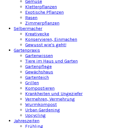
Gemüse
Kletterpflanzen
Exotische Pflanzen
Rasen
Zimmerpflanzen
Selbermacher
Kreativecke
Konservieren, Einmachen
Gewusst wie’s geht!
Gartenpraxis
Gartenwissen
Tiere im Haus und Garten
Gartenpflege
Gewächshaus
Gartenteich
Grillen
Kompostieren
Krankheiten und Ungeziefer
Vermehren, Vermehrung
Wurmkompost
Urban Gardening
Upcycling
Jahreszeiten
Frühling