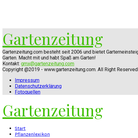
Gartenzeitung
Gartenzeitung.com besteht seit 2006 und bietet Garterneinste
Garten. Macht mit und habt Spaß am Garten!
Kontakt:
gmx@gartenzeitung.com
Copyright @2019 - www.gartenzeitung.com. All Right Reserved
Impressum
Datenschutzerklärung
Fotoquellen
Gartenzeitung
Facebook
Twitter
Instagram
Pinterest
Youtube
Snapchat
Start
Pflanzenlexikon