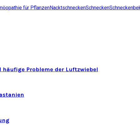
öopathie für Pflanzen
Nacktschnecken
Schnecken
Schneckenbe
 häufige Probleme der Luftzwiebel
astanien
ung