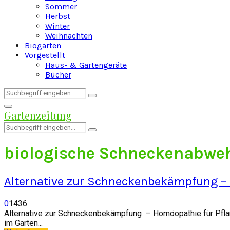
Sommer
Herbst
Winter
Weihnachten
Biogarten
Vorgestellt
Haus- & Gartengeräte
Bücher
Search
Search
for:
Facebook
Twitter
Instagram
Pinterest
Youtube
Snapchat
Primary
Gartenzeitung
Menu
Search
Search
for:
biologische Schneckenabwe
Alternative zur Schneckenbekämpfung –
0
1436
Alternative zur Schneckenbekämpfung – Homöopathie für Pflanz
im Garten...