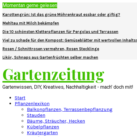
Momentan gerne gelesen
Karottengrün: Ist das grüne Möhrenkraut essbar oder giftig?
Mehltau mit Milch bekämpfen
Die 10 schönsten Kletterpflanzen für Pergolas und Terrassen
Viel zu schade für den Kompost: Gemüseblätter mit wertvollen Inhalts
Rosen / Schnittrosen vermehren, Rosen Stecklinge
Likör, Schnaps aus Gartenfrüchten selber machen
Gartenzeitung
Gartenwissen, DIY, Kreatives, Nachhaltigkeit - mach' doch mit!
Start
Pflanzenlexikon
Balkonpflanzen, Terrassenbepflanzung
Stauden
Bäume, Sträucher, Hecken
Kübelpflanzen
Kräutergarten