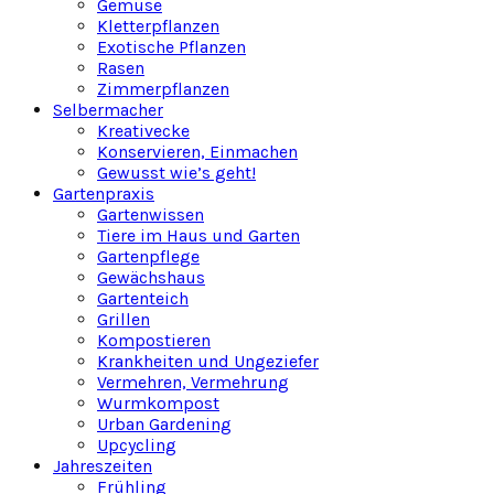
Gemüse
Kletterpflanzen
Exotische Pflanzen
Rasen
Zimmerpflanzen
Selbermacher
Kreativecke
Konservieren, Einmachen
Gewusst wie’s geht!
Gartenpraxis
Gartenwissen
Tiere im Haus und Garten
Gartenpflege
Gewächshaus
Gartenteich
Grillen
Kompostieren
Krankheiten und Ungeziefer
Vermehren, Vermehrung
Wurmkompost
Urban Gardening
Upcycling
Jahreszeiten
Frühling