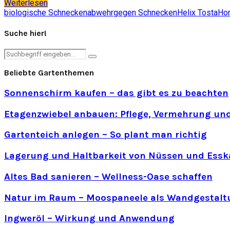
Weiterlesen
biologische Schneckenabwehr
gegen Schnecken
Helix Tosta
Hom
Suche hier!
Search
Search
for:
Beliebte Gartenthemen
Sonnenschirm kaufen – das gibt es zu beachten
Etagenzwiebel anbauen: Pflege, Vermehrung und
Gartenteich anlegen – So plant man richtig
Lagerung und Haltbarkeit von Nüssen und Essk
Altes Bad sanieren – Wellness-Oase schaffen
Natur im Raum – Moospaneele als Wandgestalt
Ingweröl – Wirkung und Anwendung