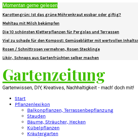
Momentan gerne gelesen
Karottengrün: Ist das grüne Möhrenkraut essbar oder giftig?
Mehltau mit Milch bekämpfen
Die 10 schönsten Kletterpflanzen für Pergolas und Terrassen
Viel zu schade für den Kompost: Gemüseblätter mit wertvollen Inhalts
Rosen / Schnittrosen vermehren, Rosen Stecklinge
Likör, Schnaps aus Gartenfrüchten selber machen
Gartenzeitung
Gartenwissen, DIY, Kreatives, Nachhaltigkeit - mach' doch mit!
Start
Pflanzenlexikon
Balkonpflanzen, Terrassenbepflanzung
Stauden
Bäume, Sträucher, Hecken
Kübelpflanzen
Kräutergarten