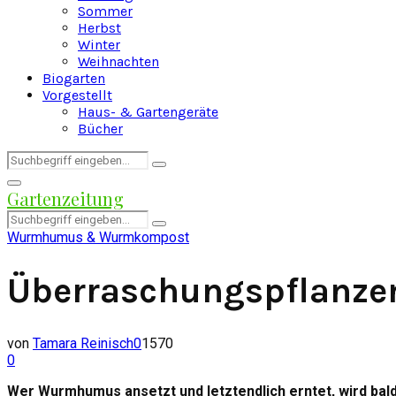
Sommer
Herbst
Winter
Weihnachten
Biogarten
Vorgestellt
Haus- & Gartengeräte
Bücher
Search
Search
for:
Facebook
Twitter
Instagram
Pinterest
Youtube
Snapchat
Primary
Gartenzeitung
Menu
Search
Search
for:
Wurmhumus & Wurmkompost
Überraschungspflanz
von
Tamara Reinisch
0
1570
0
Wer Wurmhumus ansetzt und letztendlich erntet, wird bal