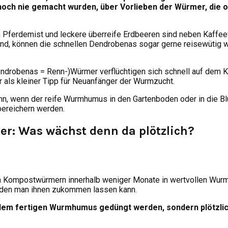
ch nie gemacht wurden, über Vorlieben der Würmer, die off
nn Pferdemist und leckere überreife Erdbeeren sind neben Kaffee
ind, können die schnellen Dendrobenas sogar gerne reisewüti
ndrobenas = Renn-)Würmer verflüchtigen sich schnell auf dem Ke
 als kleiner Tipp für Neuanfänger der Wurmzucht.
n, wenn der reife Wurmhumus in den Gartenboden oder in die Blu
bereichern werden.
r: Was wächst denn da plötzlich?
gen Kompostwürmern innerhalb weniger Monate in wertvollen Wur
n, den man ihnen zukommen lassen kann.
t dem fertigen Wurmhumus gedüngt werden, sondern plötzlic