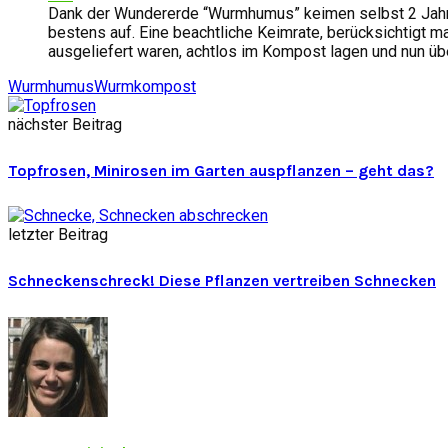
Dank der Wundererde “Wurmhumus” keimen selbst 2 Jahre 
bestens auf. Eine beachtliche Keimrate, berücksichtigt 
ausgeliefert waren, achtlos im Kompost lagen und nun über
Wurmhumus
Wurmkompost
nächster Beitrag
Topfrosen, Minirosen im Garten auspflanzen – geht das?
letzter Beitrag
Schneckenschreck! Diese Pflanzen vertreiben Schnecken