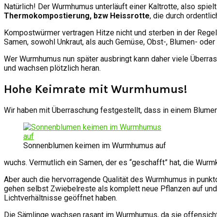
Natürlich! Der Wurmhumus unterläuft einer Kaltrotte, also spiel
Thermokompostierung, bzw Heissrotte
, die durch ordentl
Kompostwürmer vertragen Hitze nicht und sterben in der Regel 
Samen, sowohl Unkraut, als auch Gemüse, Obst-, Blumen- ode
Wer Wurmhumus nun später ausbringt kann daher viele Überra
und wachsen plötzlich heran.
Hohe Keimrate mit Wurmhumus!
Wir haben mit Überraschung festgestellt, dass in einem Blum
Sonnenblumen keimen im Wurmhumus auf
wuchs. Vermutlich ein Samen, der es “geschafft” hat, die Wur
Aber auch die hervorragende Qualität des Wurmhumus in punkt
gehen selbst Zwiebelreste als komplett neue Pflanzen auf un
Lichtverhältnisse geöffnet haben.
Die Sämlinge wachsen rasant im Wurmhumus, da sie offensichtl