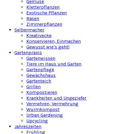
Gemüse
Kletterpflanzen
Exotische Pflanzen
Rasen
Zimmerpflanzen
Selbermacher
Kreativecke
Konservieren, Einmachen
Gewusst wie’s geht!
Gartenpraxis
Gartenwissen
Tiere im Haus und Garten
Gartenpflege
Gewächshaus
Gartenteich
Grillen
Kompostieren
Krankheiten und Ungeziefer
Vermehren, Vermehrung
Wurmkompost
Urban Gardening
Upcycling
Jahreszeiten
Frühling