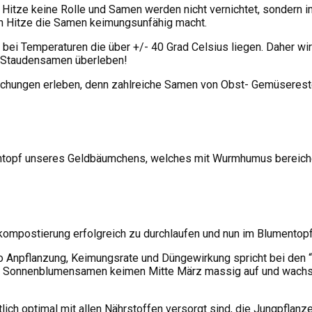
t Hitze keine Rolle und Samen werden nicht vernichtet, sondern i
ich Hitze die Samen keimungsunfähig macht.
bei Temperaturen die über +/- 40 Grad Celsius liegen. Daher wird
r Staudensamen überleben!
schungen erleben, denn zahlreiche Samen von Obst- Gemüsereste
entopf unseres Geldbäumchens, welches mit Wurmhumus bereicher
mkompostierung erfolgreich zu durchlaufen und nun im Blumento
o Anpflanzung, Keimungsrate und Düngewirkung spricht bei den 
d Sonnenblumensamen keimen Mitte März massig auf und wachsen
ich optimal mit allen Nährstoffen versorgt sind, die Jungpflan