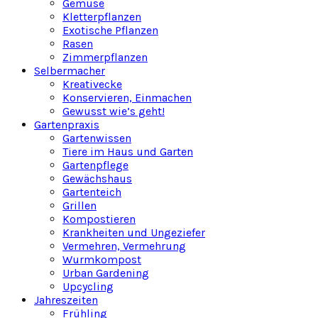
Gemüse
Kletterpflanzen
Exotische Pflanzen
Rasen
Zimmerpflanzen
Selbermacher
Kreativecke
Konservieren, Einmachen
Gewusst wie’s geht!
Gartenpraxis
Gartenwissen
Tiere im Haus und Garten
Gartenpflege
Gewächshaus
Gartenteich
Grillen
Kompostieren
Krankheiten und Ungeziefer
Vermehren, Vermehrung
Wurmkompost
Urban Gardening
Upcycling
Jahreszeiten
Frühling