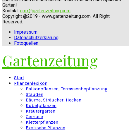
Garten!
Kontakt:
gmx@gartenzeitung.com
Copyright @2019 - www.gartenzeitung.com. All Right
Reserved.
Impressum
Datenschutzerklärung
Fotoquellen
Gartenzeitung
Facebook
Twitter
Instagram
Pinterest
Youtube
Snapchat
Start
Pflanzenlexikon
Balkonpflanzen, Terrassenbepflanzung
Stauden
Bäume, Sträucher, Hecken
Kübelpflanzen
Kräutergarten
Gemüse
Kletterpflanzen
Exotische Pflanzen