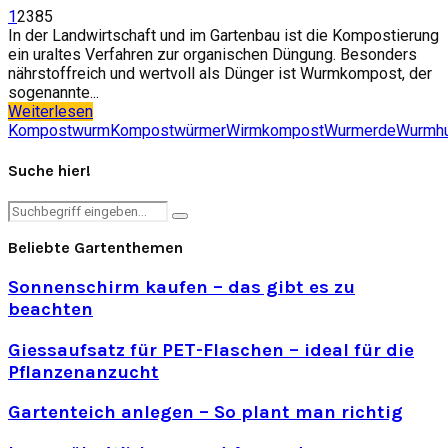
1
2385
In der Landwirtschaft und im Gartenbau ist die Kompostierung
ein uraltes Verfahren zur organischen Düngung. Besonders
nährstoffreich und wertvoll als Dünger ist Wurmkompost, der
sogenannte...
Weiterlesen
Kompostwurm
Kompostwürmer
Wirmkompost
Wurmerde
Wurmh
Suche hier!
Search
Search
for:
Beliebte Gartenthemen
Sonnenschirm kaufen – das gibt es zu
beachten
Giessaufsatz für PET-Flaschen – ideal für die
Pflanzenanzucht
Gartenteich anlegen – So plant man richtig