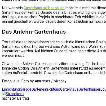
Nur wer sein
Gartenhaus selbst bauen
möchte, nimmt mit dieser
Gartenhaus der Fall ist. Gerade deshalb ist es wichtig, die ei
der Lage, ein solches Projekt in absehbarer Zeit wirklich in d
einmal geschaffen wurde, dauert deren Konstruktion nur noch e
Das Anlehn-Gartenhaus
Trotz all dieser Innovationen haben auch die klassischen Bauf
Gartenhaus daher. Hierbei wird eine Außenwand des Wohnhause
konstruiert werden. Auf kleinen Grundstücken spart diese Art 
werden muss.
Obwohl das Anlehn-Gartenhaus letztlich nur wenig Fläche benöt
lohnende Option. Das Anlehn-Gartenhaus unterstützt außerde
kalten Außenluft besteht. Obwohl das Gartenhaus selbst nicht beh
Fotoquelle: Foto by Antranias / pixabay
Einrichtung
Garage
Garteneinrichtung
Gartenhaus
Gartenhäuser
Lo
nächster Beitrag