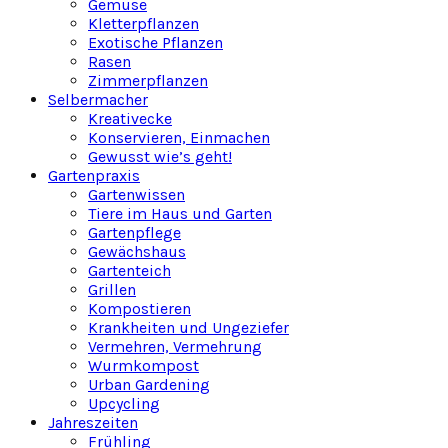
Gemüse
Kletterpflanzen
Exotische Pflanzen
Rasen
Zimmerpflanzen
Selbermacher
Kreativecke
Konservieren, Einmachen
Gewusst wie’s geht!
Gartenpraxis
Gartenwissen
Tiere im Haus und Garten
Gartenpflege
Gewächshaus
Gartenteich
Grillen
Kompostieren
Krankheiten und Ungeziefer
Vermehren, Vermehrung
Wurmkompost
Urban Gardening
Upcycling
Jahreszeiten
Frühling