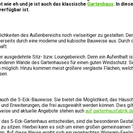
t wie eh und je ist auch das klassische
Gartenhaus
. In die
erfügbar ist.
lichkeiten des Außenbereichs noch vielseitiger zu gestalten. De
inerseits durch eine moderne und kubische Bauweise aus. Durch
aft.
 ausgedehnte Sitz- bzw. Loungebereich. Denn ein Aufenthalt ist 
e anderen Wände des Gartenhauses für einen guten Windschutz. S
n möglich. Hinzu kommen meist größere verglaste Flächen, welc
sen.
t auch die 5-Eck-Bauweise. Sie bietet die Möglichkeit, das Häus
 und Erweiterungen, die frei ausgewählt werden können. Dies g
uweise und aktuelle Angebote stehen auch
auf gartenhausfabrik.d
 das 5-Eck-Gartenhaus entscheiden, sind die besonderen Gestal
 zu sitzen. Hierbei kann es sich um einen großen gemeinsamen 
 Auf diese Weise ergibt sich ein regelrechtes Wigwam-Feeling,