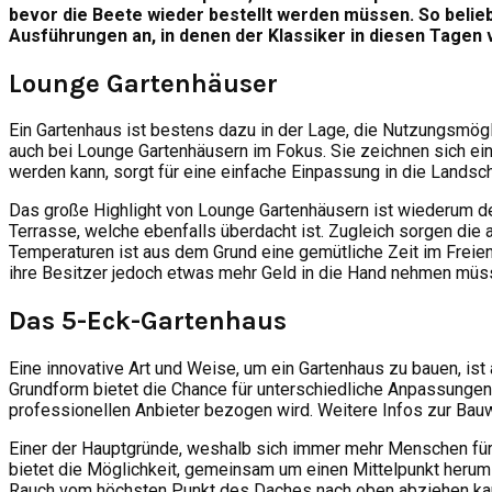
bevor die Beete wieder bestellt werden müssen. So belieb
Ausführungen an, in denen der Klassiker in diesen Tagen v
Lounge Gartenhäuser
Ein Gartenhaus ist bestens dazu in der Lage, die Nutzungsmög
auch bei Lounge Gartenhäusern im Fokus. Sie zeichnen sich e
werden kann, sorgt für eine einfache Einpassung in die Landsch
Das große Highlight von Lounge Gartenhäusern ist wiederum der
Terrasse, welche ebenfalls überdacht ist. Zugleich sorgen di
Temperaturen ist aus dem Grund eine gemütliche Zeit im Freie
ihre Besitzer jedoch etwas mehr Geld in die Hand nehmen müs
Das 5-Eck-Gartenhaus
Eine innovative Art und Weise, um ein Gartenhaus zu bauen, is
Grundform bietet die Chance für unterschiedliche Anpassungen
professionellen Anbieter bezogen wird. Weitere Infos zur Ba
Einer der Hauptgründe, weshalb sich immer mehr Menschen für
bietet die Möglichkeit, gemeinsam um einen Mittelpunkt herum
Rauch vom höchsten Punkt des Daches nach oben abziehen kann.