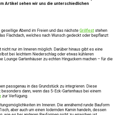
sem Artikel sehen wir uns die unterschiedlichen
r gesellige Abend im Freien und das nächste
Grillfest
stehen
 das Flachdach, welches nach Wunsch gedeckt oder bepflanzt
nicht nur im Inneren möglich. Darüber hinaus gibt es eine
elbst bei leichtem Niederschlag oder etwas kühleren
he Lounge Gartenhäuser zu echten Hinguckern machen – für die
chen passgenau in das Grundstück zu integrieren. Diese
ilt besonders dann, wenn das 5-Eck-Gartenhaus bei einem
e
zur Verfügung.
tungsmöglichkeiten im Inneren. Die annähernd runde Bauform
Tisch, aber auch um einen lodernden Kamin handeln, dessen
 wie es bei anderen Bauformen nicht zu erreichen ist.