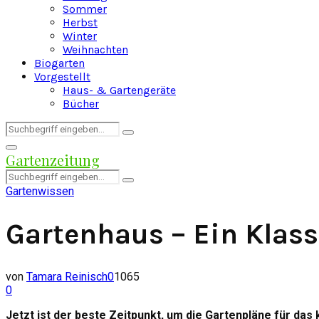
Sommer
Herbst
Winter
Weihnachten
Biogarten
Vorgestellt
Haus- & Gartengeräte
Bücher
Search
Search
for:
Facebook
Twitter
Instagram
Pinterest
Youtube
Snapchat
Primary
Gartenzeitung
Menu
Search
Search
for:
Gartenwissen
Gartenhaus – Ein Klass
von
Tamara Reinisch
0
1065
0
Jetzt ist der beste Zeitpunkt, um die Gartenpläne für d