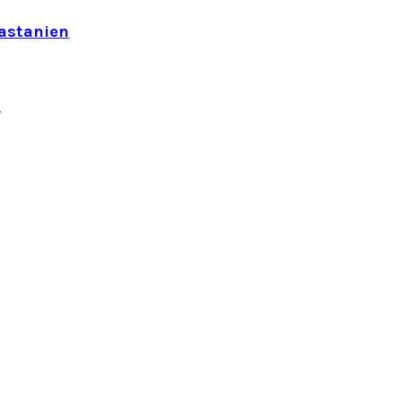
astanien
n