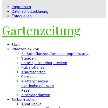
Impressum
Datenschutzerklärung
Fotoquellen
Gartenzeitung
Facebook
Twitter
Instagram
Pinterest
Youtube
Snapchat
Start
Pflanzenlexikon
Balkonpflanzen, Terrassenbepflanzung
Stauden
Bäume, Sträucher, Hecken
Kübelpflanzen
Kräutergarten
Gemüse
Kletterpflanzen
Exotische Pflanzen
Rasen
Zimmerpflanzen
Selbermacher
Kreativecke