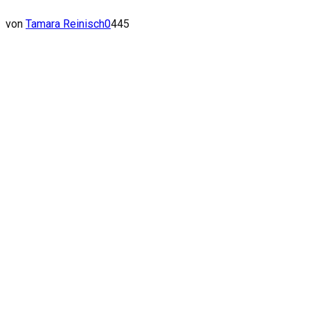
von
Tamara Reinisch
0
445