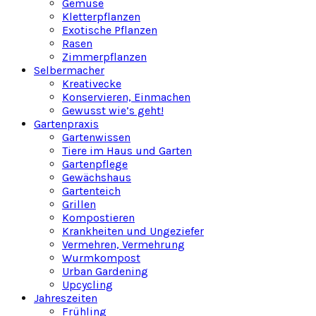
Gemüse
Kletterpflanzen
Exotische Pflanzen
Rasen
Zimmerpflanzen
Selbermacher
Kreativecke
Konservieren, Einmachen
Gewusst wie’s geht!
Gartenpraxis
Gartenwissen
Tiere im Haus und Garten
Gartenpflege
Gewächshaus
Gartenteich
Grillen
Kompostieren
Krankheiten und Ungeziefer
Vermehren, Vermehrung
Wurmkompost
Urban Gardening
Upcycling
Jahreszeiten
Frühling