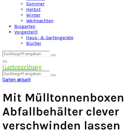
Sommer
Herbst
Winter
Weihnachten
Biogarten
Vorgestellt
Haus- & Gartengeräte
Bücher
Search
Search
for:
Facebook
Twitter
Instagram
Pinterest
Youtube
Snapchat
Primary
Gartenzeitung
Menu
Search
Search
for:
Garten aktuell
Mit Mülltonnenboxen
Abfallbehälter clever
verschwinden lassen