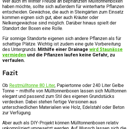
Wer auch im Winter Freude an bepflanzten Mülltonnenboxen
haben möchte, sollte sich außerdem für winterharte Pflanzen
entscheiden. Gewächse, die auch in Steingärten zum Einsatz
kommen eignen sich gut, aber auch Kräuter oder
Nelkengewächse sind möglich. Darüber hinaus spielt der
Standort der Boxen eine Rolle.
Für sonnige Standorte eigenen sich andere Pflanzen als für
schattige Plätze. Wichtig ist zudem eine gute Vorbereitung
des Untergrunds.
Mithilfe einer Drainage
wird Staunässe
vermieden
und die Pflanzen laufen keine Gefahr, zu
verfaulen.
Fazit
Ob
Restmülltonne 80 Liter
, Papiertonne oder 240 Liter Gelbe
Tonne – mithilfe von Mülltonnenboxen lassen sich Mülltonnen
elegant und passend zum Stil des eigenen Grundstücks
verdecken. Dabei stehen fertige Versionen aus
unterschiedlichen Materialien wie Holz, Edelstahl oder Beton
zur Verfügung.
Aber auch als DIY-Projekt können Mülltonnenboxen relativ
unkompliziert umgesetzt werden. Auf Wunsch lassen sich die