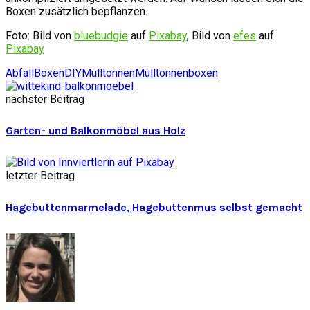
Boxen zusätzlich bepflanzen.
Foto: Bild von
bluebudgie
auf
Pixabay
, Bild von
efes
auf
Pixabay
Abfall
Boxen
DIY
Mülltonnen
Mülltonnenboxen
nächster Beitrag
Garten- und Balkonmöbel aus Holz
letzter Beitrag
Hagebuttenmarmelade, Hagebuttenmus selbst gemacht