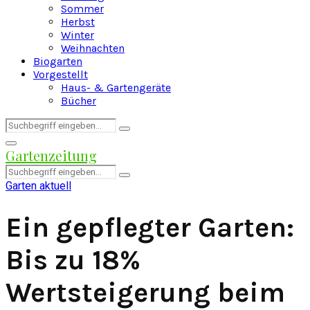
Sommer
Herbst
Winter
Weihnachten
Biogarten
Vorgestellt
Haus- & Gartengeräte
Bücher
Search
Search
for:
Facebook
Twitter
Instagram
Pinterest
Youtube
Snapchat
Primary
Gartenzeitung
Menu
Search
Search
for:
Garten aktuell
Ein gepflegter Garten:
Bis zu 18%
Wertsteigerung beim