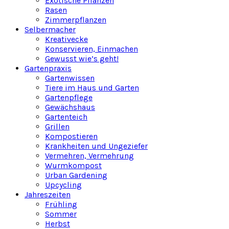
Exotische Pflanzen
Rasen
Zimmerpflanzen
Selbermacher
Kreativecke
Konservieren, Einmachen
Gewusst wie’s geht!
Gartenpraxis
Gartenwissen
Tiere im Haus und Garten
Gartenpflege
Gewächshaus
Gartenteich
Grillen
Kompostieren
Krankheiten und Ungeziefer
Vermehren, Vermehrung
Wurmkompost
Urban Gardening
Upcycling
Jahreszeiten
Frühling
Sommer
Herbst