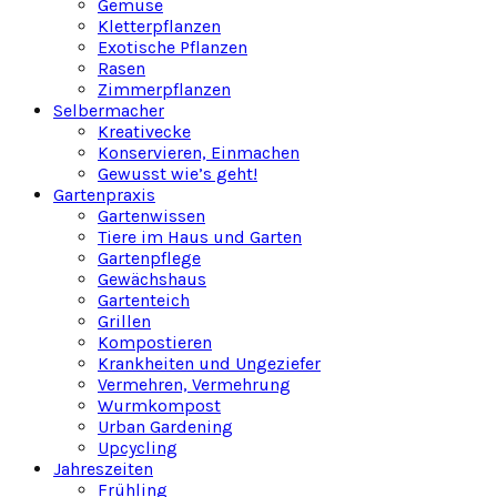
Gemüse
Kletterpflanzen
Exotische Pflanzen
Rasen
Zimmerpflanzen
Selbermacher
Kreativecke
Konservieren, Einmachen
Gewusst wie’s geht!
Gartenpraxis
Gartenwissen
Tiere im Haus und Garten
Gartenpflege
Gewächshaus
Gartenteich
Grillen
Kompostieren
Krankheiten und Ungeziefer
Vermehren, Vermehrung
Wurmkompost
Urban Gardening
Upcycling
Jahreszeiten
Frühling