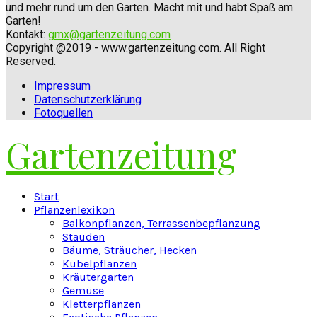
und mehr rund um den Garten. Macht mit und habt Spaß am
Garten!
Kontakt:
gmx@gartenzeitung.com
Copyright @2019 - www.gartenzeitung.com. All Right
Reserved.
Impressum
Datenschutzerklärung
Fotoquellen
Gartenzeitung
Facebook
Twitter
Instagram
Pinterest
Youtube
Snapchat
Start
Pflanzenlexikon
Balkonpflanzen, Terrassenbepflanzung
Stauden
Bäume, Sträucher, Hecken
Kübelpflanzen
Kräutergarten
Gemüse
Kletterpflanzen