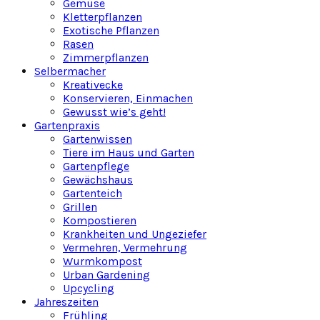
Gemüse
Kletterpflanzen
Exotische Pflanzen
Rasen
Zimmerpflanzen
Selbermacher
Kreativecke
Konservieren, Einmachen
Gewusst wie’s geht!
Gartenpraxis
Gartenwissen
Tiere im Haus und Garten
Gartenpflege
Gewächshaus
Gartenteich
Grillen
Kompostieren
Krankheiten und Ungeziefer
Vermehren, Vermehrung
Wurmkompost
Urban Gardening
Upcycling
Jahreszeiten
Frühling