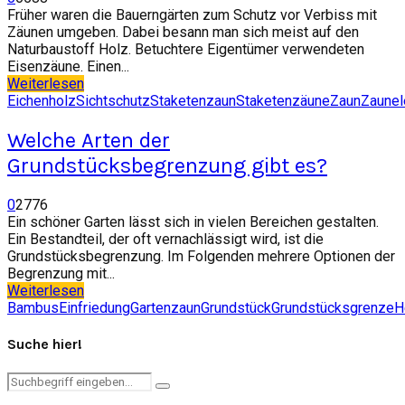
Früher waren die Bauerngärten zum Schutz vor Verbiss mit
Zäunen umgeben. Dabei besann man sich meist auf den
Naturbaustoff Holz. Betuchtere Eigentümer verwendeten
Eisenzäune. Einen...
Weiterlesen
Eichenholz
Sichtschutz
Staketenzaun
Staketenzäune
Zaun
Zaune
Welche Arten der
Grundstücksbegrenzung gibt es?
0
2776
Ein schöner Garten lässt sich in vielen Bereichen gestalten.
Ein Bestandteil, der oft vernachlässigt wird, ist die
Grundstücksbegrenzung. Im Folgenden mehrere Optionen der
Begrenzung mit...
Weiterlesen
Bambus
Einfriedung
Gartenzaun
Grundstück
Grundstücksgrenze
H
Suche hier!
Search
Search
for: