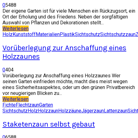
0
5488
Der eigene Garten ist für viele Menschen ein Rückzugsort, ein
Ort der Erholung und des Friedens. Neben der sorgfältigen
Auswahl von Pflanzen und Dekorationen stellt...
Weiterlesen
Holz
Kunststoff
Materialien
Plastik
Sichtschutz
Sichtschutzzaun
Vorüberlegung zur Anschaffung eines
Holzzaunes
0
404
Vorüberlegung zur Anschaffung eines Holzzaunes Wer
seinen Garten einfrieden möchte, macht dies meist wegen
eines Sicherheitsaspektes, oder um den grünen Privatbereich
vor neugierigen Blicken zu...
Weiterlesen
Fichte
Flechtzaun
Garten
Sichtschutz
Holz
Holzzaun
Holzzäune
Jägerzaun
Lattenzaun
Sich
Staketenzaun selbst gebaut
0
6588