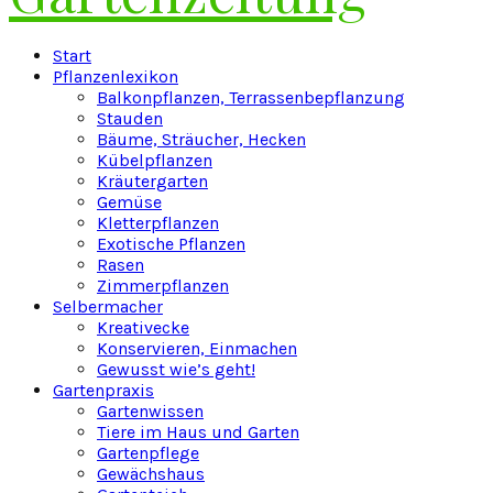
Facebook
Twitter
Instagram
Pinterest
Youtube
Snapchat
Start
Pflanzenlexikon
Balkonpflanzen, Terrassenbepflanzung
Stauden
Bäume, Sträucher, Hecken
Kübelpflanzen
Kräutergarten
Gemüse
Kletterpflanzen
Exotische Pflanzen
Rasen
Zimmerpflanzen
Selbermacher
Kreativecke
Konservieren, Einmachen
Gewusst wie’s geht!
Gartenpraxis
Gartenwissen
Tiere im Haus und Garten
Gartenpflege
Gewächshaus