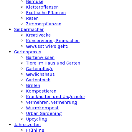
Gemüse
Kletterpflanzen
Exotische Pflanzen
Rasen
Zimmerpflanzen
Selbermacher
Kreativecke
Konservieren, Einmachen
Gewusst wie’s geht!
Gartenpraxis
Gartenwissen
Tiere im Haus und Garten
Gartenpflege
Gewächshaus
Gartenteich
Grillen
Kompostieren
Krankheiten und Ungeziefer
Vermehren, Vermehrung
Wurmkompost
Urban Gardening
Upcycling
Jahreszeiten
Frühling