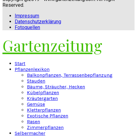
Reserved.
Impressum
Datenschutzerklärung
Fotoquellen
Gartenzeitung
Facebook
Twitter
Instagram
Pinterest
Youtube
Snapchat
Start
Pflanzenlexikon
Balkonpflanzen, Terrassenbepflanzung
Stauden
Bäume, Sträucher, Hecken
Kübelpflanzen
Kräutergarten
Gemüse
Kletterpflanzen
Exotische Pflanzen
Rasen
Zimmerpflanzen
Selbermacher