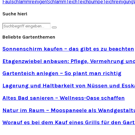
Faulschlamm
reinigen
Schlamm
Teich
Teichpumpe
Teichreinigung
Suche hier!
Search
Search
for:
Beliebte Gartenthemen
Sonnenschirm kaufen – das gibt es zu beachten
Etagenzwiebel anbauen: Pflege, Vermehrung und
Gartenteich anlegen – So plant man richtig
Lagerung und Haltbarkeit von Nüssen und Essk
Altes Bad sanieren – Wellness-Oase schaffen
Natur im Raum – Moospaneele als Wandgestalt
Worauf es bei dem Kauf eines Grills für den Ga