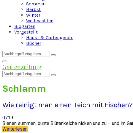
Sommer
Herbst
Winter
Weihnachten
Biogarten
Vorgestellt
Haus- & Gartengeräte
Bücher
Search
Search
for:
Facebook
Twitter
Instagram
Pinterest
Youtube
Snapchat
Primary
Gartenzeitung
Menu
Search
Search
for:
Schlamm
Wie reinigt man einen Teich mit Fischen?
0
719
Bienen summen, bunte Blütenkelche nicken uns zu – und im Gart
Weiterlesen