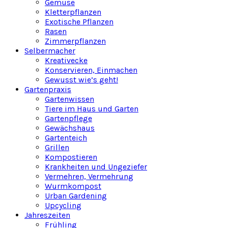
Gemüse
Kletterpflanzen
Exotische Pflanzen
Rasen
Zimmerpflanzen
Selbermacher
Kreativecke
Konservieren, Einmachen
Gewusst wie’s geht!
Gartenpraxis
Gartenwissen
Tiere im Haus und Garten
Gartenpflege
Gewächshaus
Gartenteich
Grillen
Kompostieren
Krankheiten und Ungeziefer
Vermehren, Vermehrung
Wurmkompost
Urban Gardening
Upcycling
Jahreszeiten
Frühling