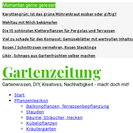
Momentan gerne gelesen
Karottengrün: Ist das grüne Möhrenkraut essbar oder giftig?
Mehltau mit Milch bekämpfen
Die 10 schönsten Kletterpflanzen für Pergolas und Terrassen
Viel zu schade für den Kompost: Gemüseblätter mit wertvollen Inhalts
Rosen / Schnittrosen vermehren, Rosen Stecklinge
Likör, Schnaps aus Gartenfrüchten selber machen
Gartenzeitung
Gartenwissen, DIY, Kreatives, Nachhaltigkeit - mach' doch mit!
Start
Pflanzenlexikon
Balkonpflanzen, Terrassenbepflanzung
Stauden
Bäume, Sträucher, Hecken
Kübelpflanzen
Kräutergarten