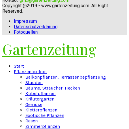
Kontakt:
gmx@gartenzeitung.com
Copyright @2019 - www.gartenzeitung.com. All Right
Reserved.
Impressum
Datenschutzerklärung
Fotoquellen
Gartenzeitung
Facebook
Twitter
Instagram
Pinterest
Youtube
Snapchat
Start
Pflanzenlexikon
Balkonpflanzen, Terrassenbepflanzung
Stauden
Bäume, Sträucher, Hecken
Kübelpflanzen
Kräutergarten
Gemüse
Kletterpflanzen
Exotische Pflanzen
Rasen
Zimmerpflanzen