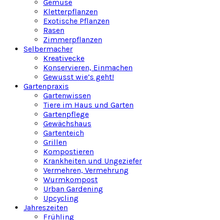
Gemüse
Kletterpflanzen
Exotische Pflanzen
Rasen
Zimmerpflanzen
Selbermacher
Kreativecke
Konservieren, Einmachen
Gewusst wie’s geht!
Gartenpraxis
Gartenwissen
Tiere im Haus und Garten
Gartenpflege
Gewächshaus
Gartenteich
Grillen
Kompostieren
Krankheiten und Ungeziefer
Vermehren, Vermehrung
Wurmkompost
Urban Gardening
Upcycling
Jahreszeiten
Frühling