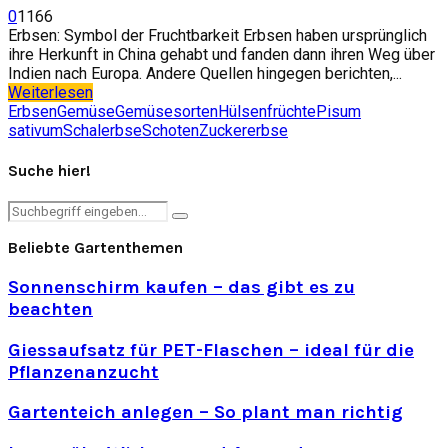
0
1166
Erbsen: Symbol der Fruchtbarkeit Erbsen haben ursprünglich
ihre Herkunft in China gehabt und fanden dann ihren Weg über
Indien nach Europa. Andere Quellen hingegen berichten,...
Weiterlesen
Erbsen
Gemüse
Gemüsesorten
Hülsenfrüchte
Pisum
sativum
Schalerbse
Schoten
Zuckererbse
Suche hier!
Search
Search
for:
Beliebte Gartenthemen
Sonnenschirm kaufen – das gibt es zu
beachten
Giessaufsatz für PET-Flaschen – ideal für die
Pflanzenanzucht
Gartenteich anlegen – So plant man richtig