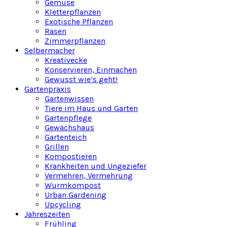
Gemüse
Kletterpflanzen
Exotische Pflanzen
Rasen
Zimmerpflanzen
Selbermacher
Kreativecke
Konservieren, Einmachen
Gewusst wie’s geht!
Gartenpraxis
Gartenwissen
Tiere im Haus und Garten
Gartenpflege
Gewächshaus
Gartenteich
Grillen
Kompostieren
Krankheiten und Ungeziefer
Vermehren, Vermehrung
Wurmkompost
Urban Gardening
Upcycling
Jahreszeiten
Frühling