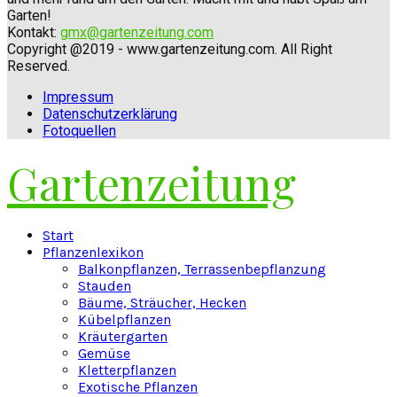
Garten!
Kontakt:
gmx@gartenzeitung.com
Copyright @2019 - www.gartenzeitung.com. All Right
Reserved.
Impressum
Datenschutzerklärung
Fotoquellen
Gartenzeitung
Facebook
Twitter
Instagram
Pinterest
Youtube
Snapchat
Start
Pflanzenlexikon
Balkonpflanzen, Terrassenbepflanzung
Stauden
Bäume, Sträucher, Hecken
Kübelpflanzen
Kräutergarten
Gemüse
Kletterpflanzen
Exotische Pflanzen