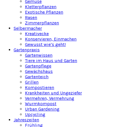
Gemüse
Kletterpflanzen
Exotische Pflanzen
Rasen
Zimmerpflanzen
Selbermacher
Kreativecke
Konservieren, Einmachen
Gewusst wie’s geht!
Gartenpraxis
Gartenwissen
Tiere im Haus und Garten
Gartenpflege
Gewächshaus
Gartenteich
Grillen
Kompostieren
Krankheiten und Ungeziefer
Vermehren, Vermehrung
Wurmkompost
Urban Gardening
Upcycling
Jahreszeiten
Frühling