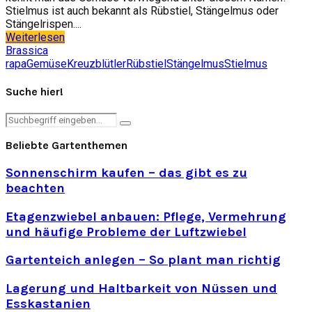
Stielmus ist auch bekannt als Rübstiel, Stängelmus oder
Stängelrispen....
Weiterlesen
Brassica
rapa
Gemüse
Kreuzblütler
Rübstiel
Stängelmus
Stielmus
Suche hier!
Search
Search
for:
Beliebte Gartenthemen
Sonnenschirm kaufen – das gibt es zu
beachten
Etagenzwiebel anbauen: Pflege, Vermehrung
und häufige Probleme der Luftzwiebel
Gartenteich anlegen – So plant man richtig
Lagerung und Haltbarkeit von Nüssen und
Esskastanien