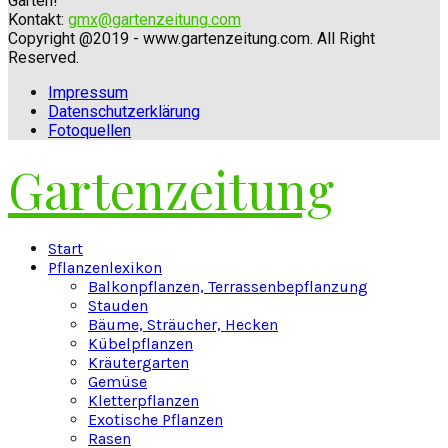
Garten!
Kontakt:
gmx@gartenzeitung.com
Copyright @2019 - www.gartenzeitung.com. All Right
Reserved.
Impressum
Datenschutzerklärung
Fotoquellen
Gartenzeitung
Facebook
Twitter
Instagram
Pinterest
Youtube
Snapchat
Start
Pflanzenlexikon
Balkonpflanzen, Terrassenbepflanzung
Stauden
Bäume, Sträucher, Hecken
Kübelpflanzen
Kräutergarten
Gemüse
Kletterpflanzen
Exotische Pflanzen
Rasen