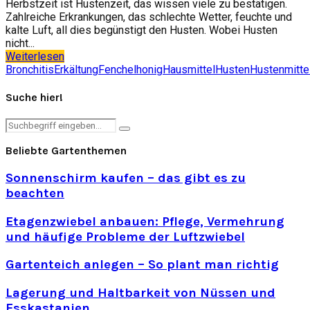
Herbstzeit ist Hustenzeit, das wissen viele zu bestätigen.
Zahlreiche Erkrankungen, das schlechte Wetter, feuchte und
kalte Luft, all dies begünstigt den Husten. Wobei Husten
nicht...
Weiterlesen
Bronchitis
Erkältung
Fenchelhonig
Hausmittel
Husten
Hustenmitte
Suche hier!
Search
Search
for:
Beliebte Gartenthemen
Sonnenschirm kaufen – das gibt es zu
beachten
Etagenzwiebel anbauen: Pflege, Vermehrung
und häufige Probleme der Luftzwiebel
Gartenteich anlegen – So plant man richtig
Lagerung und Haltbarkeit von Nüssen und
Esskastanien