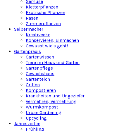
Gemüse
Kletterpflanzen
Exotische Pflanzen
Rasen
Zimmerpflanzen
Selbermacher
Kreativecke
Konservieren, Einmachen
Gewusst wie’s geht!
Gartenpraxis
Gartenwissen
Tiere im Haus und Garten
Gartenpflege
Gewächshaus
Gartenteich
Grillen
Kompostieren
Krankheiten und Ungeziefer
Vermehren, Vermehrung
Wurmkompost
Urban Gardening
Upcycling
Jahreszeiten
Frühling