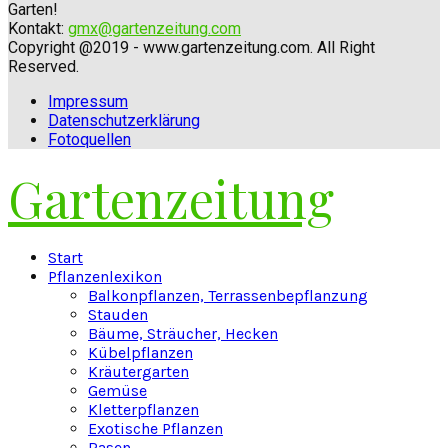
Garten!
Kontakt:
gmx@gartenzeitung.com
Copyright @2019 - www.gartenzeitung.com. All Right
Reserved.
Impressum
Datenschutzerklärung
Fotoquellen
Gartenzeitung
Facebook
Twitter
Instagram
Pinterest
Youtube
Snapchat
Start
Pflanzenlexikon
Balkonpflanzen, Terrassenbepflanzung
Stauden
Bäume, Sträucher, Hecken
Kübelpflanzen
Kräutergarten
Gemüse
Kletterpflanzen
Exotische Pflanzen
Rasen