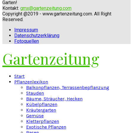
Garten!
Kontakt:
gmx@gartenzeitung.com
Copyright @2019 - www.gartenzeitung.com. All Right
Reserved.
Impressum
Datenschutzerklärung
Fotoquellen
Gartenzeitung
Facebook
Twitter
Instagram
Pinterest
Youtube
Snapchat
Start
Pflanzenlexikon
Balkonpflanzen, Terrassenbepflanzung
Stauden
Bäume, Sträucher, Hecken
Kübelpflanzen
Kräutergarten
Gemüse
Kletterpflanzen
Exotische Pflanzen
Rasen