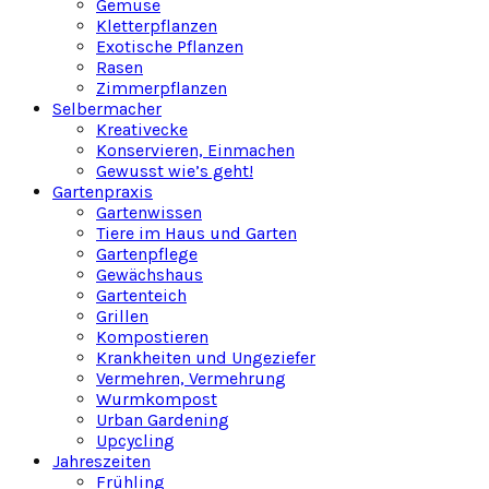
Gemüse
Kletterpflanzen
Exotische Pflanzen
Rasen
Zimmerpflanzen
Selbermacher
Kreativecke
Konservieren, Einmachen
Gewusst wie’s geht!
Gartenpraxis
Gartenwissen
Tiere im Haus und Garten
Gartenpflege
Gewächshaus
Gartenteich
Grillen
Kompostieren
Krankheiten und Ungeziefer
Vermehren, Vermehrung
Wurmkompost
Urban Gardening
Upcycling
Jahreszeiten
Frühling