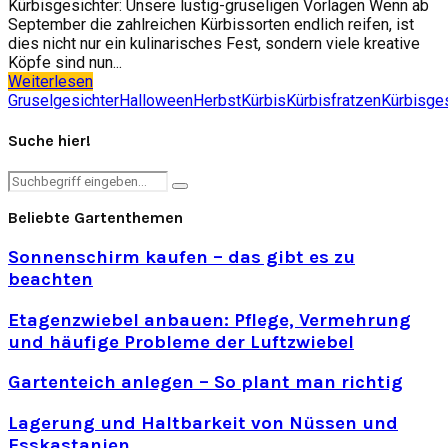
Kürbisgesichter: Unsere lustig-gruseligen Vorlagen Wenn ab
September die zahlreichen Kürbissorten endlich reifen, ist
dies nicht nur ein kulinarisches Fest, sondern viele kreative
Köpfe sind nun...
Weiterlesen
Gruselgesichter
Halloween
Herbst
Kürbis
Kürbisfratzen
Kürbisges
Suche hier!
Search
Search
for:
Beliebte Gartenthemen
Sonnenschirm kaufen – das gibt es zu
beachten
Etagenzwiebel anbauen: Pflege, Vermehrung
und häufige Probleme der Luftzwiebel
Gartenteich anlegen – So plant man richtig
Lagerung und Haltbarkeit von Nüssen und
Esskastanien