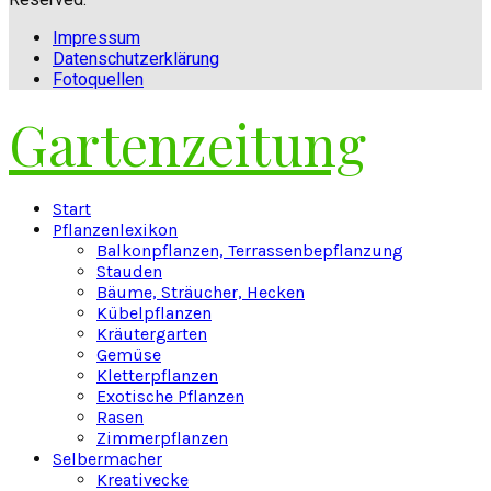
Impressum
Datenschutzerklärung
Fotoquellen
Gartenzeitung
Facebook
Twitter
Instagram
Pinterest
Youtube
Snapchat
Start
Pflanzenlexikon
Balkonpflanzen, Terrassenbepflanzung
Stauden
Bäume, Sträucher, Hecken
Kübelpflanzen
Kräutergarten
Gemüse
Kletterpflanzen
Exotische Pflanzen
Rasen
Zimmerpflanzen
Selbermacher
Kreativecke