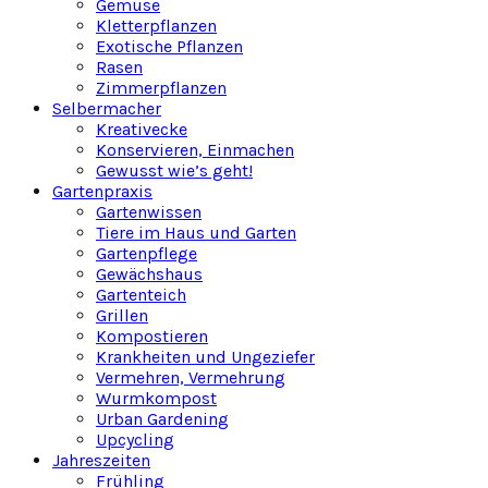
Gemüse
Kletterpflanzen
Exotische Pflanzen
Rasen
Zimmerpflanzen
Selbermacher
Kreativecke
Konservieren, Einmachen
Gewusst wie’s geht!
Gartenpraxis
Gartenwissen
Tiere im Haus und Garten
Gartenpflege
Gewächshaus
Gartenteich
Grillen
Kompostieren
Krankheiten und Ungeziefer
Vermehren, Vermehrung
Wurmkompost
Urban Gardening
Upcycling
Jahreszeiten
Frühling